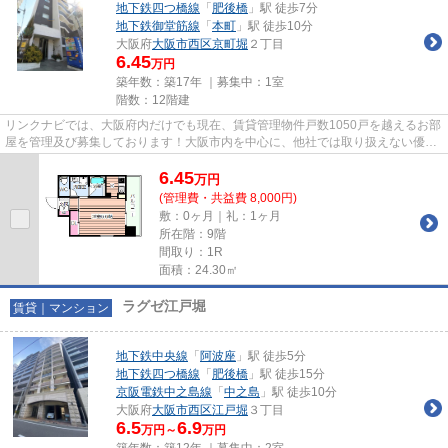
地下鉄四つ橋線
「
肥後橋
」駅 徒歩7分
地下鉄御堂筋線
「
本町
」駅 徒歩10分
大阪府
大阪市西区
京町堀
２丁目
6.45
万円
築年数：築17年 ｜募集中：
1室
階数：12階建
リンクナビでは、大阪府内だけでも現在、賃貸管理物件戸数1050戸を越えるお部
屋を管理及び募集しております！大阪市内を中心に、他社では取り扱えない優良
物件が多数ございます。全て...
6.45
万
円
(管理費・共益費 8,000円)
敷：0ヶ月｜礼：1ヶ月
所在階：9階
間取り：1R
面積：24.30㎡
ラグゼ江戸堀
賃貸｜マンション
地下鉄中央線
「
阿波座
」駅 徒歩5分
地下鉄四つ橋線
「
肥後橋
」駅 徒歩15分
京阪電鉄中之島線
「
中之島
」駅 徒歩10分
大阪府
大阪市西区
江戸堀
３丁目
6.5
6.9
万円～
万円
築年数：築12年 ｜募集中：
2室