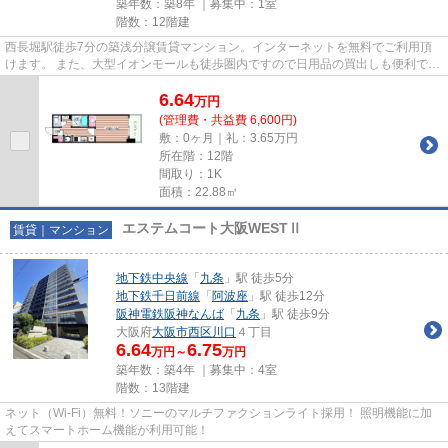
築年数：築8年 ｜募集中：
1室
階数：12階建
西長堀駅徒歩7分の築浅分譲賃貸マンション。インターネットを無料でご利用頂
けます。 また、大型イオンモールも徒歩圏内ですので日用品の買出しも便利で
す。
6.64
万
円
(管理費・共益費 6,600円)
敷：0ヶ月｜礼：3.65万円
所在階：12階
間取り：1K
面積：22.88㎡
エステムコート大阪WESTⅡ
賃貸｜マンション
地下鉄中央線
「
九条
」駅 徒歩5分
地下鉄千日前線
「
阿波座
」駅 徒歩12分
阪神電鉄阪神なんば
「
九条
」駅 徒歩9分
大阪府
大阪市西区
川口
４丁目
6.64
6.75
万円～
万円
築年数：築4年 ｜募集中：
4室
階数：13階建
ネット（Wi-Fi）無料！ソニーのマルチファクションライト採用！ 照明機能に加
えてスマートホーム機能が利用可能！