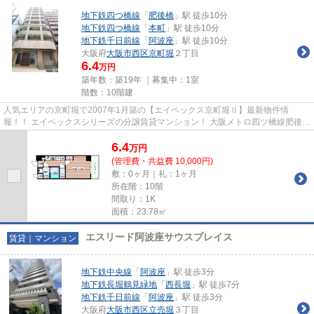
地下鉄四つ橋線
「
肥後橋
」駅 徒歩10分
地下鉄四つ橋線
「
本町
」駅 徒歩10分
地下鉄千日前線
「
阿波座
」駅 徒歩10分
大阪府
大阪市西区
京町堀
２丁目
6.4
万円
築年数：築19年 ｜募集中：
1室
階数：10階建
人気エリアの京町堀で2007年1月築の【エイペックス京町堀Ⅱ】最新物件情
報！！ エイペックスシリーズの分譲賃貸マンション！ 大阪メトロ四ツ橋線肥後橋
駅から徒歩10分の好立地！オール...
6.4
万
円
(管理費・共益費 10,000円)
敷：0ヶ月｜礼：1ヶ月
所在階：10階
間取り：1K
面積：23.78㎡
エスリード阿波座サウスプレイス
賃貸｜マンション
地下鉄中央線
「
阿波座
」駅 徒歩3分
地下鉄長堀鶴見緑地
「
西長堀
」駅 徒歩7分
地下鉄千日前線
「
阿波座
」駅 徒歩3分
大阪府
大阪市西区
立売堀
３丁目