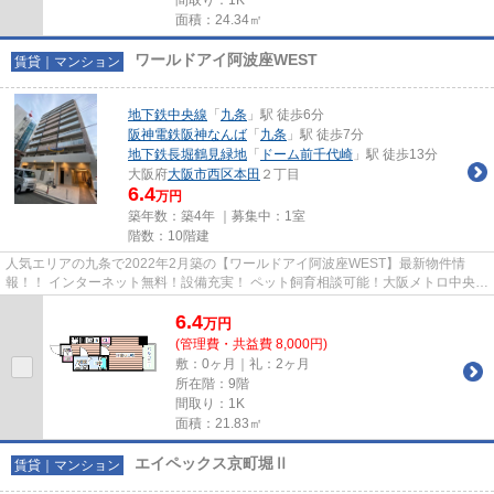
面積：24.34㎡
ワールドアイ阿波座WEST
賃貸｜マンション
地下鉄中央線
「
九条
」駅 徒歩6分
阪神電鉄阪神なんば
「
九条
」駅 徒歩7分
地下鉄長堀鶴見緑地
「
ドーム前千代崎
」駅 徒歩13分
大阪府
大阪市西区
本田
２丁目
6.4
万円
築年数：築4年 ｜募集中：
1室
階数：10階建
人気エリアの九条で2022年2月築の【ワールドアイ阿波座WEST】最新物件情
報！！ インターネット無料！設備充実！ ペット飼育相談可能！大阪メトロ中央線
九条駅から徒歩6分の好立地！ 物...
6.4
万
円
(管理費・共益費 8,000円)
敷：0ヶ月｜礼：2ヶ月
所在階：9階
間取り：1K
面積：21.83㎡
エイペックス京町堀Ⅱ
賃貸｜マンション