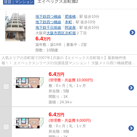
エイペックス京町堀2
賃貸｜マンション
地下鉄四つ橋線
「
肥後橋
」駅 徒歩10分
地下鉄四つ橋線
「
本町
」駅 徒歩10分
地下鉄千日前線
「
阿波座
」駅 徒歩10分
大阪府
大阪市西区
京町堀
２丁目
6.4
万円
築年数：築19年 ｜募集中：
2室
階数：10階建
人気エリアの京町堀で2007年1月築の【エイペックス京町堀Ⅱ】最新物件情
報！！ エイペックスシリーズの分譲賃貸マンション！ 大阪メトロ四ツ橋線肥後橋
駅から徒歩10分の好立地！オール...
6.4
万
円
(管理費・共益費 10,000円)
敷：0ヶ月｜礼：1ヶ月
所在階：5階
間取り：1K
面積：24.34㎡
6.4
万
円
(管理費・共益費 9,000円)
敷：0ヶ月｜礼：1ヶ月
所在階：8階
間取り：1K