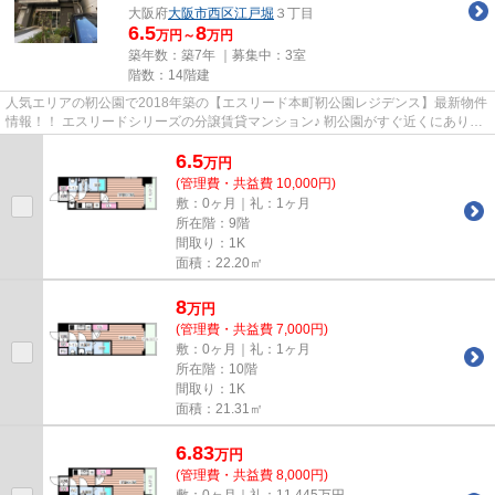
大阪府
大阪市西区
江戸堀
３丁目
6.5
8
万円～
万円
築年数：築7年 ｜募集中：
3室
階数：14階建
人気エリアの靭公園で2018年築の【エスリード本町靭公園レジデンス】最新物件
情報！！ エスリードシリーズの分譲賃貸マンション♪ 靭公園がすぐ近くにあり楽
しいエリアです♪設備充実！...
6.5
万
円
(管理費・共益費 10,000円)
敷：0ヶ月｜礼：1ヶ月
所在階：9階
間取り：1K
面積：22.20㎡
8
万
円
(管理費・共益費 7,000円)
敷：0ヶ月｜礼：1ヶ月
所在階：10階
間取り：1K
面積：21.31㎡
6.83
万
円
(管理費・共益費 8,000円)
敷：0ヶ月｜礼：11.445万円