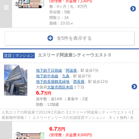
(管理費・共益費 7,130円)
敷：0ヶ月｜礼：8万円
所在階：5階
間取り：1K
面積：23.01㎡
全5件を表示する
エスリード阿波座シティーウエストⅡ
賃貸｜マンション
地下鉄千日前線
「
阿波座
」駅 徒歩7分
地下鉄中央線
「
九条
」駅 徒歩7分
地下鉄長堀鶴見緑地
「
西長堀
」駅 徒歩12分
大阪府
大阪市西区
本田
２丁目
6.7
万円
築年数：築14年 ｜募集中：
2室
階数：12階建
人気エリアの阿波座で2012年2月築の【エスリード阿波座シティーウエストⅡ】
最新物件情報！！ エスリードシリーズの分譲賃貸マンション♪ ネット無料♪ 全戸
８帖以上の間取りタイプ(^^)/...
6.7
万
円
(管理費・共益費 8,000円)