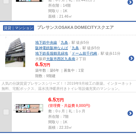
所在階：14階
間取り：1K
面積：21.46㎡
プレサンスOSAKA DOMECITYスクエア
賃貸｜マンション
地下鉄中央線
「
九条
」駅 徒歩5分
阪神電鉄阪神なんば
「
九条
」駅 徒歩5分
地下鉄長堀鶴見緑地
「
ドーム前千代崎
」駅 徒歩11分
大阪府
大阪市西区
九条南
２丁目
6.5
万円
築年数：築6年 ｜募集中：
1室
階数：9階建
人気の分譲賃貸プレサンスシリーズ！！2019年9月竣工の新築。インターネット
無料、宅配ボックス、温水洗浄暖房付きトイレ等設備充実のマンション。
6.5
万
円
(管理費・共益費 8,000円)
敷：0ヶ月｜礼：1ヶ月
所在階：7階
間取り：1K
面積：22.33㎡