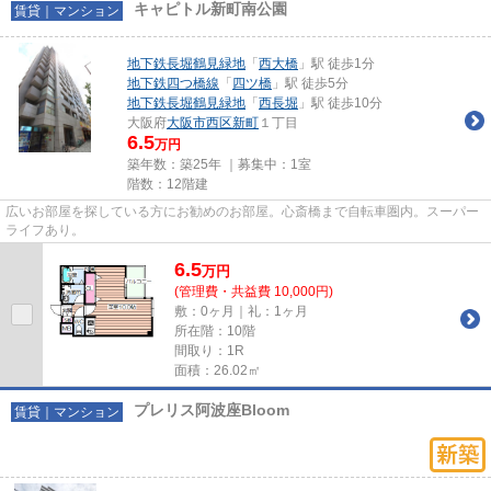
キャピトル新町南公園
賃貸｜マンション
地下鉄長堀鶴見緑地
「
西大橋
」駅 徒歩1分
地下鉄四つ橋線
「
四ツ橋
」駅 徒歩5分
地下鉄長堀鶴見緑地
「
西長堀
」駅 徒歩10分
大阪府
大阪市西区
新町
１丁目
6.5
万円
築年数：築25年 ｜募集中：
1室
階数：12階建
広いお部屋を探している方にお勧めのお部屋。心斎橋まで自転車圏内。スーパー
ライフあり。
6.5
万
円
(管理費・共益費 10,000円)
敷：0ヶ月｜礼：1ヶ月
所在階：10階
間取り：1R
面積：26.02㎡
プレリス阿波座Bloom
賃貸｜マンション