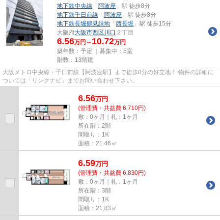
地下鉄中央線
「
阿波座
」駅 徒歩8分
地下鉄千日前線
「
阿波座
」駅 徒歩8分
地下鉄長堀鶴見緑地
「
西長堀
」駅 徒歩15分
大阪府
大阪市西区
川口
２丁目
6.56
10.72
万円～
万円
築年数：予定 ｜募集中：
5室
階数：13階建
大阪メトロ中央線・千日前線【阿波座駅】まで徒歩8分の好立地！ 物件の詳細に
ついては「リンクナビ」までお問い合わせ下さい。
6.56
万
円
(管理費・共益費 6,710円)
敷：0ヶ月｜礼：1ヶ月
所在階：2階
間取り：1K
面積：21.46㎡
6.59
万
円
(管理費・共益費 6,830円)
敷：0ヶ月｜礼：1ヶ月
所在階：3階
間取り：1K
面積：21.83㎡