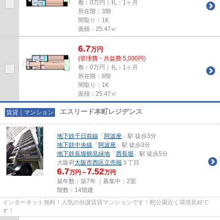
敷：0万円｜礼：1ヶ月
所在階：3階
間取り：1K
面積：25.47㎡
6.7
万
円
(管理費・共益費 5,000円)
敷：0万円｜礼：1ヶ月
所在階：8階
間取り：1K
面積：25.47㎡
エスリード本町レジデンス
賃貸｜マンション
地下鉄千日前線
「
阿波座
」駅 徒歩3分
地下鉄中央線
「
阿波座
」駅 徒歩3分
地下鉄長堀鶴見緑地
「
西長堀
」駅 徒歩5分
大阪府
大阪市西区
立売堀
３丁目
6.7
7.52
万円～
万円
築年数：築7年 ｜募集中：
2室
階数：14階建
インターネット無料！人気の分譲賃貸マンションです！靭公園近く環境良好で
す！