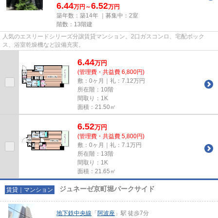
6.44
6.52
万円～
万円
築年数：築14年 ｜募集中：
2室
階数：13階建
人気のエスリードシリーズ分譲賃貸マンション。2口ガスコンロ、宅配ボック
ス、浴室乾燥機など設備充実。
6.44
万
円
(管理費・共益費 6,800円)
敷：0ヶ月｜礼：7.12万円
所在階：10階
間取り：1K
面積：21.50㎡
6.52
万
円
(管理費・共益費 5,800円)
敷：0ヶ月｜礼：7.1万円
所在階：13階
間取り：1K
面積：21.65㎡
ジュネーゼ京町堀パークサイド
賃貸｜マンション
地下鉄中央線
「
阿波座
」駅 徒歩7分