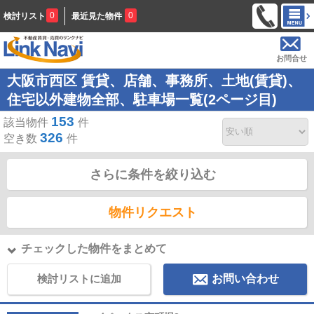
0
0
検討リスト
最近見た物件
お問合せ
大阪市西区 賃貸、店舗、事務所、土地(賃貸)、
住宅以外建物全部、駐車場一覧(2ページ目)
153
該当物件
件
326
空き数
件
さらに条件を絞り込む
物件リクエスト
チェックした物件をまとめて
検討リストに追加
お問い合わせ