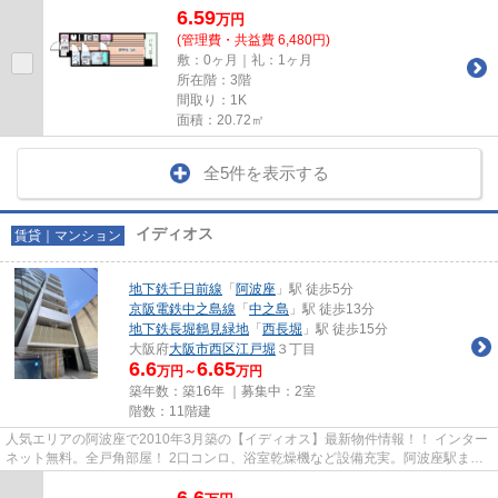
6.59
万
円
(管理費・共益費 6,480円)
敷：0ヶ月｜礼：1ヶ月
所在階：3階
間取り：1K
面積：20.72㎡
全5件を表示する
イディオス
賃貸｜マンション
地下鉄千日前線
「
阿波座
」駅 徒歩5分
京阪電鉄中之島線
「
中之島
」駅 徒歩13分
地下鉄長堀鶴見緑地
「
西長堀
」駅 徒歩15分
大阪府
大阪市西区
江戸堀
３丁目
6.6
6.65
万円～
万円
築年数：築16年 ｜募集中：
2室
階数：11階建
人気エリアの阿波座で2010年3月築の【イディオス】最新物件情報！！ インター
ネット無料。全戸角部屋！ 2口コンロ、浴室乾燥機など設備充実。阿波座駅まで
徒歩5分の好立地。 物件の詳...
6.6