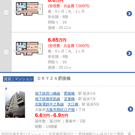
万
円
(管理費・共益費 7,000円)
敷：0ヶ月｜礼：1ヶ月
所在階：8階
間取り：1K
面積：20.11㎡
6.65
万
円
(管理費・共益費 7,000円)
敷：0ヶ月｜礼：1ヶ月
所在階：9階
間取り：1K
面積：20.11㎡
ＯＲＹＺＡ肥後橋
賃貸｜マンション
地下鉄四つ橋線
「
肥後橋
」駅 徒歩1分
地下鉄御堂筋線
「
淀屋橋
」駅 徒歩7分
京阪電鉄中之島線
「
大江橋
」駅 徒歩5分
大阪府
大阪市西区
江戸堀
１丁目
6.6
6.9
万円～
万円
築年数：築19年 ｜募集中：
2室
階数：14階建
防犯設備充実のマンション！全室角部屋設計！ 肥後橋駅から徒歩1分で通勤、通