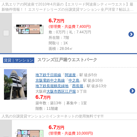
人気エリアの阿波座で2010年4月築の【エスリード阿波座シティーウエスト】最
新物件情報！！ エスリードシリーズの分譲賃貸マンション♪ 全戸洋室７帖以上の
広々とした間取り♪小型犬飼育...
6.7
万
円
(管理費・共益費 7,400円)
敷：0万円｜礼：7.44万円
所在階：7階
間取り：1K
面積：28.04㎡
スワンズ江戸堀ウエストパーク
賃貸｜マンション
地下鉄千日前線
「
阿波座
」駅 徒歩5分
京阪電鉄中之島線
「
中之島
」駅 徒歩10分
地下鉄長堀鶴見緑地
「
西長堀
」駅 徒歩13分
大阪府
大阪市西区
江戸堀
３丁目
6.7
万円
築年数：築13年 ｜募集中：
1室
階数：11階建
人気の分譲賃貸マンション☆インターネットの使用無料です!!!
6.7
万
円
(管理費・共益費 10,000円)