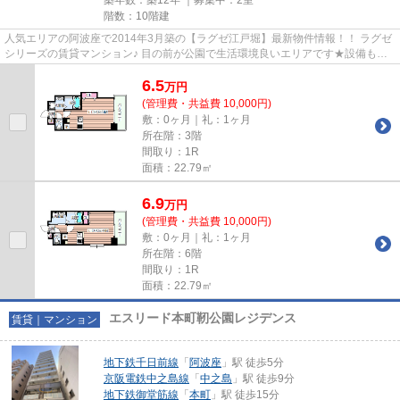
階数：10階建
人気エリアの阿波座で2014年3月築の【ラグゼ江戸堀】最新物件情報！！ ラグゼ
シリーズの賃貸マンション♪ 目の前が公園で生活環境良いエリアです★設備も充
実★ 物件の詳細については「リ...
6.5
万
円
(管理費・共益費 10,000円)
敷：0ヶ月｜礼：1ヶ月
所在階：3階
間取り：1R
面積：22.79㎡
6.9
万
円
(管理費・共益費 10,000円)
敷：0ヶ月｜礼：1ヶ月
所在階：6階
間取り：1R
面積：22.79㎡
エスリード本町靭公園レジデンス
賃貸｜マンション
地下鉄千日前線
「
阿波座
」駅 徒歩5分
京阪電鉄中之島線
「
中之島
」駅 徒歩9分
地下鉄御堂筋線
「
本町
」駅 徒歩15分