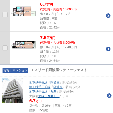
6.7
万
円
(管理費・共益費 10,000円)
敷：0ヶ月｜礼：1ヶ月
所在階：6階
間取り：1K
面積：21.42㎡
7.52
万
円
(管理費・共益費 8,000円)
敷：0ヶ月｜礼：12.48万円
所在階：11階
間取り：1K
面積：24.64㎡
エスリード阿波座シティーウェスト
賃貸｜マンション
地下鉄中央線
「
阿波座
」駅 徒歩5分
地下鉄千日前線
「
阿波座
」駅 徒歩5分
地下鉄中央線
「
九条
」駅 徒歩9分
大阪府
大阪市西区
川口
１丁目
6.7
万円
築年数：築16年 ｜募集中：
1室
階数：15階建