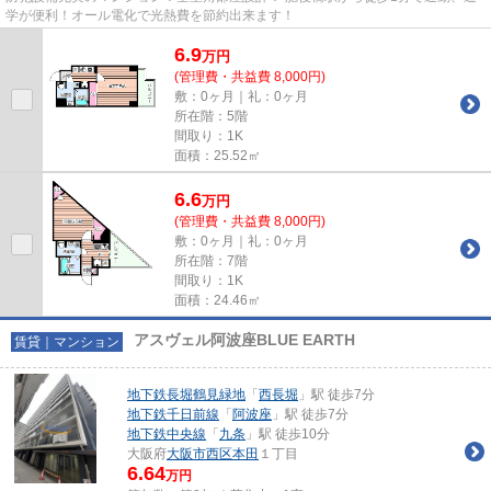
学が便利！オール電化で光熱費を節約出来ます！
6.9
万
円
(管理費・共益費 8,000円)
敷：0ヶ月｜礼：0ヶ月
所在階：5階
間取り：1K
面積：25.52㎡
6.6
万
円
(管理費・共益費 8,000円)
敷：0ヶ月｜礼：0ヶ月
所在階：7階
間取り：1K
面積：24.46㎡
アスヴェル阿波座BLUE EARTH
賃貸｜マンション
地下鉄長堀鶴見緑地
「
西長堀
」駅 徒歩7分
地下鉄千日前線
「
阿波座
」駅 徒歩7分
地下鉄中央線
「
九条
」駅 徒歩10分
大阪府
大阪市西区
本田
１丁目
6.64
万円