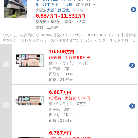
地下鉄中央線
「
弁天町
」駅 徒歩10分
大阪府
大阪市西区
境川
２丁目
6.687
11.531
万円～
万円
築年数：築3年 ｜募集中：
5室
階数：11階建
人気エリアの弁天町で2023年7月築の【プレサンスDOMECIITYコレーレ】最新物
件情報！！ プレサンスシリーズの分譲賃貸マンション。インターネット無料！ グ
リル付き2口ガスコンロ！ウル...
10.808
万
円
(管理費・共益費 9,920円)
敷：0ヶ月｜礼：12万円
所在階：2階
間取り：1LDK
面積：34.80㎡
6.687
万
円
(管理費・共益費 7,130円)
敷：0ヶ月｜礼：0万円
所在階：3階
間取り：1K
面積：23.01㎡
6.787
万
円