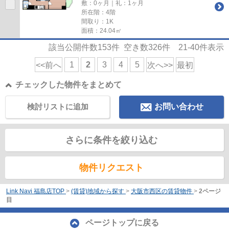
敷：0ヶ月｜礼：1ヶ月
所在階：4階
間取り：1K
面積：24.04㎡
該当公開件数
153
件 空き数
326
件
21-40
件表示
1
2
3
4
5
<<前へ
次へ>>
最初
チェックした物件をまとめて
検討リストに追加
お問い合わせ
さらに条件を絞り込む
物件リクエスト
Link Navi 福島店TOP
>
(賃貸)地域から探す
>
大阪市西区の賃貸物件
>
2ページ
目
ページトップに戻る