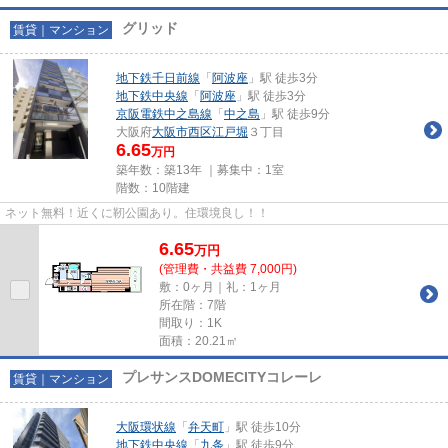
グリッド
賃貸｜マンション
地下鉄千日前線
「
阿波座
」駅 徒歩3分
地下鉄中央線
「
阿波座
」駅 徒歩3分
京阪電鉄中之島線
「
中之島
」駅 徒歩9分
大阪府
大阪市西区
江戸堀
３丁目
6.65
万円
築年数：築13年 ｜募集中：
1室
階数：10階建
ネット無料！近くに靭公園あり。住環境良し！！
6.65
万
円
(管理費・共益費 7,000円)
敷：0ヶ月｜礼：1ヶ月
所在階：7階
間取り：1K
面積：20.21㎡
プレサンスDOMECITYコレーレ
賃貸｜マンション
大阪環状線
「
弁天町
」駅 徒歩10分
地下鉄中央線
「
九条
」駅 徒歩9分