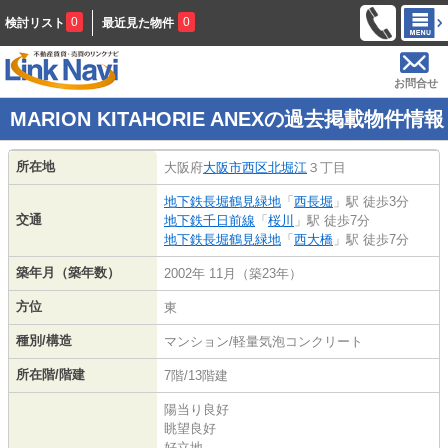
0
0
検討リスト
最近見た物件
お問合せ
MARION KITAHORIE ANEXの過去掲載物件情報
所在地
大阪府
大阪市西区
北堀江
３丁目
地下鉄長堀鶴見緑地
「
西長堀
」駅 徒歩3分
交通
地下鉄千日前線
「
桜川
」駅 徒歩7分
地下鉄長堀鶴見緑地
「
西大橋
」駅 徒歩7分
築年月（築年数）
2002年 11月（築23年）
方位
東
種別/構造
マンション/軽量気泡コンクリート
所在階/階建
7階/13階建
陽当り良好
眺望良好
好立地