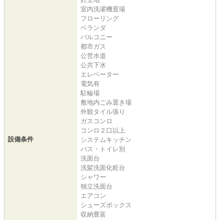
室内洗濯機置場
フローリング
ベランダ
バルコニー
都市ガス
公営水道
公共下水
エレベーター
電気有
駐輪場
敷地内ごみ置き場
外観タイル張り
ガスコンロ
コンロ２口以上
設備条件
システムキッチン
バス・トイレ別
洗面台
洗髪洗面化粧台
シャワー
独立洗面台
エアコン
シューズボックス
収納豊富