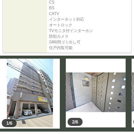
CS
BS
CATV
インターネット対応
オートロック
TVモニタ付インターホン
防犯カメラ
24時間ゴミ出し可
住戸内覧可能
2/6
1/6