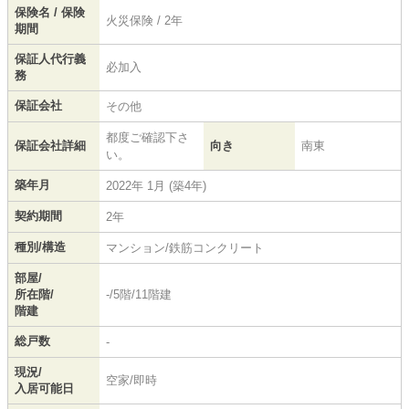
保険名 / 保険
火災保険 / 2年
期間
保証人代行義
必加入
務
保証会社
その他
都度ご確認下さ
保証会社詳細
向き
南東
い。
築年月
2022年 1月 (築4年)
契約期間
2年
種別/構造
マンション/鉄筋コンクリート
部屋/
所在階/
-/5階/11階建
階建
総戸数
-
現況/
空家/即時
入居可能日