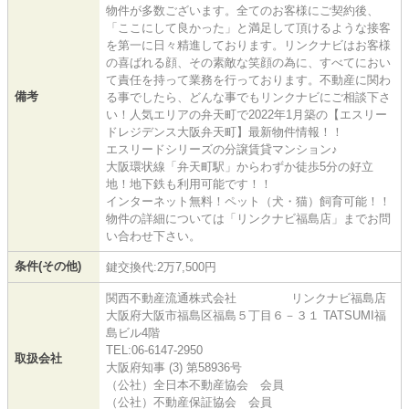
物件が多数ございます。全てのお客様にご契約後、
「ここにして良かった」と満足して頂けるような接客
を第一に日々精進しております。リンクナビはお客様
の喜ばれる顔、その素敵な笑顔の為に、すべてにおい
て責任を持って業務を行っております。不動産に関わ
備考
る事でしたら、どんな事でもリンクナビにご相談下さ
い！人気エリアの弁天町で2022年1月築の【エスリー
ドレジデンス大阪弁天町】最新物件情報！！
エスリードシリーズの分譲賃貸マンション♪
大阪環状線「弁天町駅」からわずか徒歩5分の好立
地！地下鉄も利用可能です！！
インターネット無料！ペット（犬・猫）飼育可能！！
物件の詳細については「リンクナビ福島店」までお問
い合わせ下さい。
条件(その他)
鍵交換代:2万7,500円
関西不動産流通株式会社 リンクナビ福島店
大阪府大阪市福島区福島５丁目６－３１ TATSUMI福
島ビル4階
TEL:06-6147-2950
取扱会社
大阪府知事 (3) 第58936号
（公社）全日本不動産協会 会員
（公社）不動産保証協会 会員