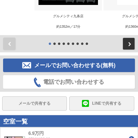
グルメシティ九条店
グルメシ
約1352m／17分
約1360
前
メールでお問い合わせする(無料)
電話でお問い合わせする
メールで共有する
LINEで共有する
空室一覧
6.9万円