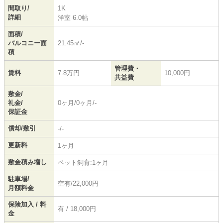
間取り/
1K
詳細
洋室 6.0帖
面積/
バルコニー面
21.45㎡/-
積
管理費・
賃料
7.8万円
10,000円
共益費
敷金/
礼金/
0ヶ月/0ヶ月/-
保証金
償却/敷引
-/-
更新料
1ヶ月
敷金積み増し
ペット飼育:1ヶ月
駐車場/
空有/22,000円
月額料金
保険加入 / 料
有 / 18,000円
金