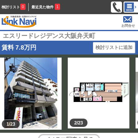
0
1
検討リスト
最近見た物件
お問合せ
エスリードレジデンス大阪弁天町
賃料
7.8
万円
検討リストに追加
2/23
1/23