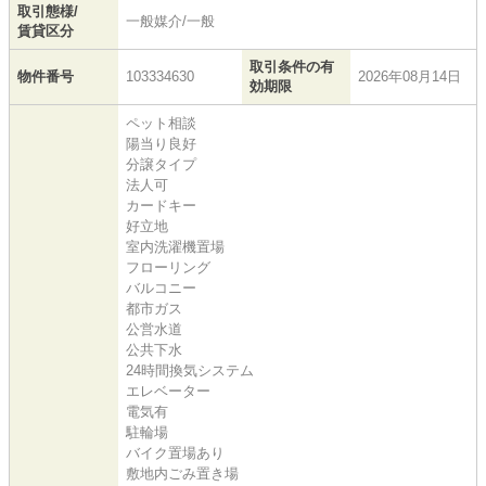
取引態様/
一般媒介/一般
賃貸区分
取引条件の有
物件番号
103334630
2026年08月14日
効期限
ペット相談
陽当り良好
分譲タイプ
法人可
カードキー
好立地
室内洗濯機置場
フローリング
バルコニー
都市ガス
公営水道
公共下水
24時間換気システム
エレベーター
電気有
駐輪場
バイク置場あり
敷地内ごみ置き場