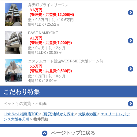
弁天町プライマリーワン
8.6
万
円
(管理費・共益費 12,000円)
敷：9.8万円｜礼：19.6万円
9階 / 1DK / 25.52㎡
BASE NAMIYOKE
9.1
万
円
(管理費・共益費 7,000円)
敷：0ヶ月｜礼：2ヶ月
9階 / 1LDK / 30.88㎡
エステムコート難波WEST-SIDE大阪ドーム前
5.5
万
円
(管理費・共益費 9,530円)
敷：0万円｜礼：0ヶ月
4階 / 1K / 18.90㎡
こだわり特集
ペット可の賃貸・不動産
Link Navi 福島店TOP
>
(賃貸)地域から探す
>
大阪市港区
>
エスリードレジデ
ンス大阪弁天町
>
物件詳細
ページトップに戻る