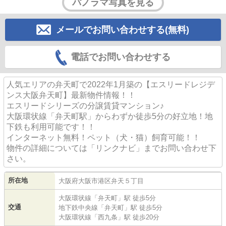
パノラマ写真を見る
メールでお問い合わせする(無料)
電話でお問い合わせする
人気エリアの弁天町で2022年1月築の【エスリードレジデ
ンス大阪弁天町】最新物件情報！！
エスリードシリーズの分譲賃貸マンション♪
大阪環状線「弁天町駅」からわずか徒歩5分の好立地！地
下鉄も利用可能です！！
インターネット無料！ペット（犬・猫）飼育可能！！
物件の詳細については「リンクナビ」までお問い合わせ下
さい。
所在地
大阪府
大阪市港区
弁天
５丁目
大阪環状線
「
弁天町
」駅 徒歩5分
交通
地下鉄中央線
「
弁天町
」駅 徒歩5分
大阪環状線
「
西九条
」駅 徒歩20分