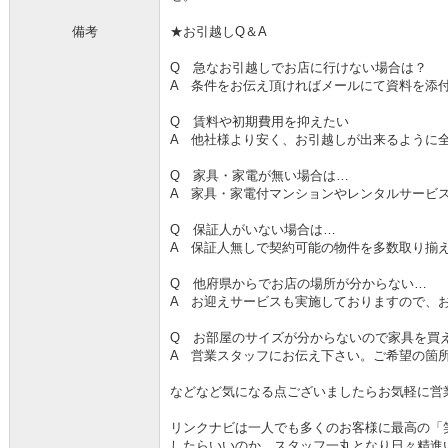
備考
★お引越しQ＆A
Q 急なお引越しでお店に行けない場合は？
A 条件をお伝え頂ければメールにて資料を添
Q 賃料や初期費用を抑えたい
A 他社様より安く、お引越しが出来るように
Q 家具・家電が無い場合は…
A 家具・家電付マンションやレンタルサービ
Q 保証人がいない場合は…
A 保証人無しで契約可能の物件を多数取り揃
Q 他府県からでお店の場所が分からない…
A お迎えサービスも実施しておりますので、
Q お部屋のサイズが分からないので家具を買
A 営業スタッフにお伝え下さい。ご希望の箇
などなど気になる点ございましたらお気軽に営
リンクナビは一人でも多くのお客様に最高の「
したらいいのか、スタッフ一丸となり日々精進