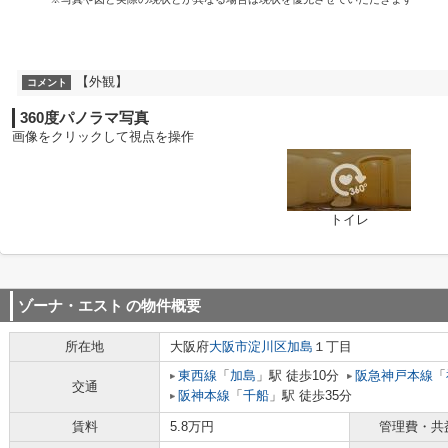
【外観】
コメント
360度パノラマ写真
画像をクリックして視点を操作
トイレ
ゾーナ・エスト
の物件概要
所在地
大阪府
大阪市淀川区
加島
１丁目
東西線
「
加島
」駅 徒歩10分
阪急神戸本線
「
交通
阪神本線
「
千船
」駅 徒歩35分
賃料
5.8万円
管理費・共