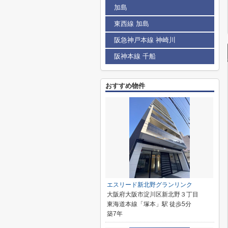
加島
東西線 加島
阪急神戸本線 神崎川
阪神本線 千船
おすすめ物件
エスリード新北野グランリンク
大阪府大阪市淀川区新北野３丁目
東海道本線「塚本」駅 徒歩5分
築7年