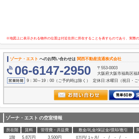
※地図上に表示される物件の位置は付近住所に所在することを表すものであり、実際
ゾーナ・エスト
へのお問い合わせは
関西不動産流通株式会社 リ
06-6147-2950
〒553-0003
大阪府大阪市福島区福島
9：30～19：00（ご予約時は除く） 定休日:水曜日（祝日・
ゾーナ・エスト
の空室情報
所在階
賃料
管理費・共益費
敷金/礼金/保証金/償却/敷引
1階
5.8万円
3,500円
/
/
/
/
0万円
1ヶ月
-
-
-