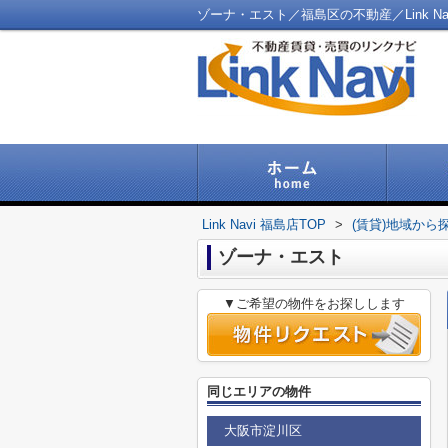
ゾーナ・エスト／福島区の不動産／Link Na
Link Navi 福島店TOP
>
(賃貸)地域から
ゾーナ・エスト
▼ご希望の物件をお探しします
同じエリアの物件
大阪市淀川区