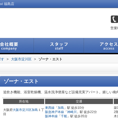
vi 福島店
営業
探す
>
大阪市淀川区
>
ゾーナ・エスト
ゾーナ・エスト
追炊き機能、浴室乾燥機、温水洗浄便座など設備充実アパート。嬉しい南
所在地
交通
東西線
「
加島
」駅 徒歩10分
築
大阪府
大阪市淀川区
加島
１丁
阪急神戸本線
「
神崎川
」駅 徒歩22分
2
目
阪神本線
「
千船
」駅 徒歩35分
木