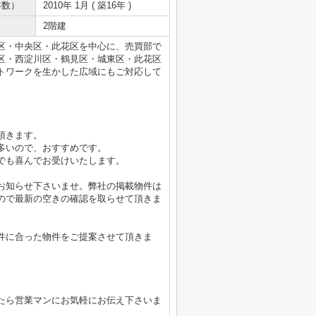
年数）
2010年 1月 ( 築16年 )
2階建
区・中央区・此花区を中心に、売買部で
区・西淀川区・鶴見区・城東区・此花区
トワークを生かした広域にもご対応して
頂きます。
多いので、おすすめです。
でも喜んでお受けいたします。
お知らせ下さいませ。弊社の掲載物件は
ので最新の空きの確認を取らせて頂きま
件に合った物件をご提案させて頂きま
たら営業マンにお気軽にお伝え下さいま