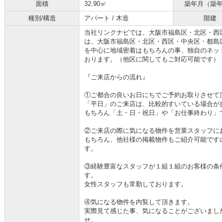
面積
32.90㎡
築年月（築
種別/構造
アパート / 木造
階建
当社リンクナビでは、大阪市福島区・北区・西
は、大阪市福島区・北区・西区・中央区・都島
を中心に地域密着はもちろんの事、独自のネッ
おります。（他区に関してもご対応可能です）
『ご来店からの流れ』
①ご都合の良いお日にちでご予約お取りさせて
「平日」のご来店は、比較的すいている場合が
もちろん「土・日・祝日」や「お仕事終わり」
②ご来店の際に気になる物件を営業スタッフに
もちろん、他社様の掲載物件もご紹介可能です
す。
③経験豊富なスタッフが１組１組のお客様の条
す。
女性スタッフも常勤しております。
④気になる物件を内覧して頂きます。
実際見て感じた事、気になることがございまし
せ。