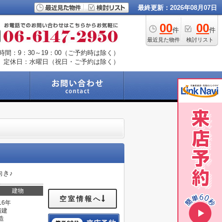
最終更新：2026年08月07日
00
00
件
件
最近見た物件
検討リスト
時間：9：30～19：00（ご予約時は除く）
定休日：水曜日（祝日・ご予約は除く）
向き♪
建物
空室情報へ
16年
階建
造