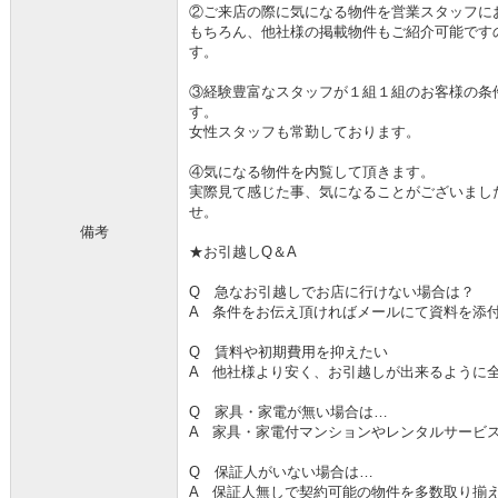
②ご来店の際に気になる物件を営業スタッフに
もちろん、他社様の掲載物件もご紹介可能です
す。
③経験豊富なスタッフが１組１組のお客様の条
す。
女性スタッフも常勤しております。
④気になる物件を内覧して頂きます。
実際見て感じた事、気になることがございまし
せ。
備考
★お引越しQ＆A
Q 急なお引越しでお店に行けない場合は？
A 条件をお伝え頂ければメールにて資料を添
Q 賃料や初期費用を抑えたい
A 他社様より安く、お引越しが出来るように
Q 家具・家電が無い場合は…
A 家具・家電付マンションやレンタルサービ
Q 保証人がいない場合は…
A 保証人無しで契約可能の物件を多数取り揃