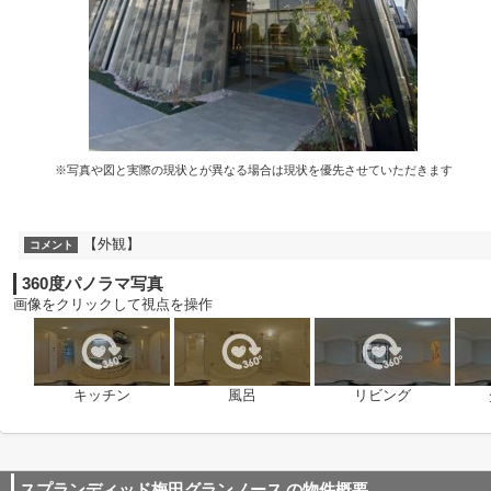
※写真や図と実際の現状とが異なる場合は現状を優先させていただきます
【外観】
コメント
360度パノラマ写真
画像をクリックして視点を操作
キッチン
風呂
リビング
スプランディッド梅田グランノース
の物件概要