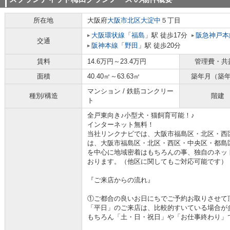
所在地
大阪府
大阪市北区
大淀中
５丁目
大阪環状線
「
福島
」駅 徒歩17分
阪急神戸本
交通
阪神本線
「
野田
」駅 徒歩20分
賃料
14.6万円～23.4万円
管理費・共
面積
40.40㎡～63.63㎡
築年月（築
マンション / 鉄筋コンクリー
種別/構造
階建
ト
全戸東向き♪小型犬・猫飼育可能！♪
インターネット無料！
当社リンクナビでは、大阪市福島区・北区・西
は、大阪市福島区・北区・西区・中央区・都島
を中心に地域密着はもちろんの事、独自のネッ
おります。（他区に関してもご対応可能です）
『ご来店からの流れ』
①ご都合の良いお日にちでご予約お取りさせて
「平日」のご来店は、比較的すいている場合が
もちろん「土・日・祝日」や「お仕事終わり」