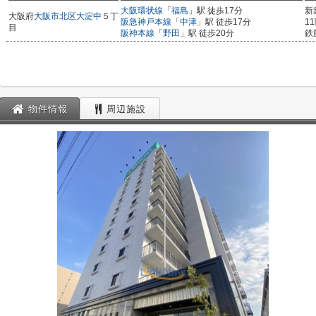
大阪環状線
「
福島
」駅 徒歩17分
新
大阪府
大阪市北区
大淀中
５丁
阪急神戸本線
「
中津
」駅 徒歩17分
1
目
阪神本線
「
野田
」駅 徒歩20分
鉄
物件情報
周辺施設