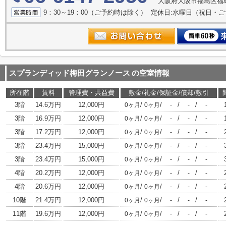
大阪府大阪市福島区福島
9：30～19：00（ご予約時は除く） 定休日:水曜日（祝日・
スプランディッド梅田グランノース
の空室情報
所在階
賃料
管理費・共益費
敷金/礼金/保証金/償却/敷引
3階
14.6万円
12,000円
/
/
/
/
0ヶ月
0ヶ月
-
-
-
3階
16.9万円
12,000円
/
/
/
/
0ヶ月
0ヶ月
-
-
-
3階
17.2万円
12,000円
/
/
/
/
0ヶ月
0ヶ月
-
-
-
3階
23.4万円
15,000円
/
/
/
/
0ヶ月
0ヶ月
-
-
-
3階
23.4万円
15,000円
/
/
/
/
0ヶ月
0ヶ月
-
-
-
4階
20.2万円
12,000円
/
/
/
/
0ヶ月
0ヶ月
-
-
-
4階
20.6万円
12,000円
/
/
/
/
0ヶ月
0ヶ月
-
-
-
10階
21.4万円
12,000円
/
/
/
/
0ヶ月
0ヶ月
-
-
-
11階
19.6万円
12,000円
/
/
/
/
0ヶ月
0ヶ月
-
-
-