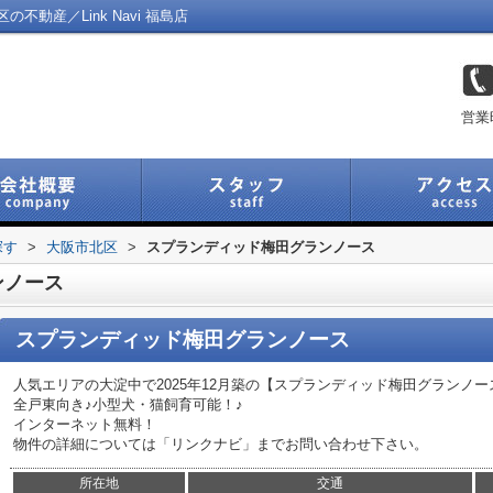
動産／Link Navi 福島店
営業
探す
>
大阪市北区
>
スプランディッド梅田グランノース
ンノース
スプランディッド梅田グランノース
人気エリアの大淀中で2025年12月築の【スプランディッド梅田グランノ
全戸東向き♪小型犬・猫飼育可能！♪
インターネット無料！
物件の詳細については「リンクナビ」までお問い合わせ下さい。
所在地
交通