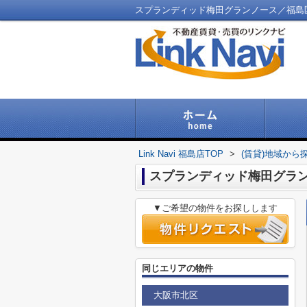
スプランディッド梅田グランノース／福島区の不
Link Navi 福島店TOP
>
(賃貸)地域から
スプランディッド梅田グラ
▼ご希望の物件をお探しします
同じエリアの物件
大阪市北区