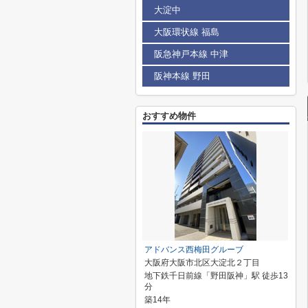
大淀中
大阪環状線 福島
阪急神戸本線 中津
阪神本線 野田
おすすめ物件
アドバンス西梅田グルーブ
大阪府大阪市北区大淀北２丁目
地下鉄千日前線「野田阪神」駅 徒歩13
分
築14年