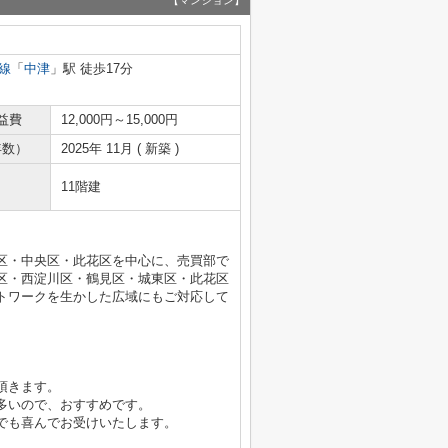
【マンション】
線
「
中津
」駅 徒歩17分
益費
12,000円～15,000円
年数）
2025年 11月 ( 新築 )
11階建
区・中央区・此花区を中心に、売買部で
区・西淀川区・鶴見区・城東区・此花区
トワークを生かした広域にもご対応して
頂きます。
多いので、おすすめです。
でも喜んでお受けいたします。