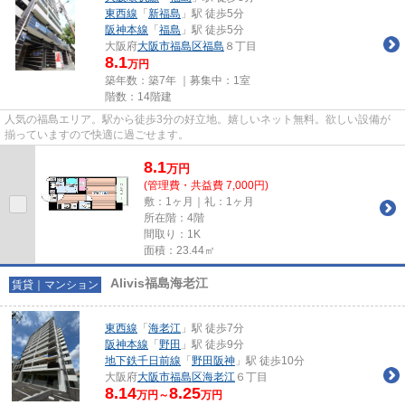
東西線
「
新福島
」駅 徒歩5分
阪神本線
「
福島
」駅 徒歩5分
大阪府
大阪市福島区
福島
８丁目
8.1
万円
築年数：築7年 ｜募集中：
1室
階数：14階建
人気の福島エリア。駅から徒歩3分の好立地。嬉しいネット無料。欲しい設備が
揃っていますので快適に過ごせます。
8.1
万
円
(管理費・共益費 7,000円)
敷：1ヶ月｜礼：1ヶ月
所在階：4階
間取り：1K
面積：23.44㎡
Alivis福島海老江
賃貸｜マンション
東西線
「
海老江
」駅 徒歩7分
阪神本線
「
野田
」駅 徒歩9分
地下鉄千日前線
「
野田阪神
」駅 徒歩10分
大阪府
大阪市福島区
海老江
６丁目
8.14
8.25
万円～
万円