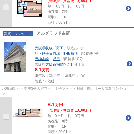
(管理費・共益費 10,000円)
敷：0万円｜礼：0万円
所在階：2階
間取り：1K
面積：30.91㎡
アルグラッド吉野
賃貸｜マンション
大阪環状線
「
野田
」駅 徒歩3分
地下鉄千日前線
「
野田阪神
」駅 徒歩7分
阪神本線
「
野田
」駅 徒歩10分
大阪府
大阪市福島区
吉野
４丁目
8.1
万円
築年数：築21年 ｜募集中：
1室
階数：8階建
JR野田駅から徒歩3分の好立地！！全室ペット飼育可能。オール電化マンショ
ン。
8.1
万
円
(管理費・共益費 10,000円)
敷：0ヶ月｜礼：0万円
所在階：8階
間取り：1R
面積：30.01㎡