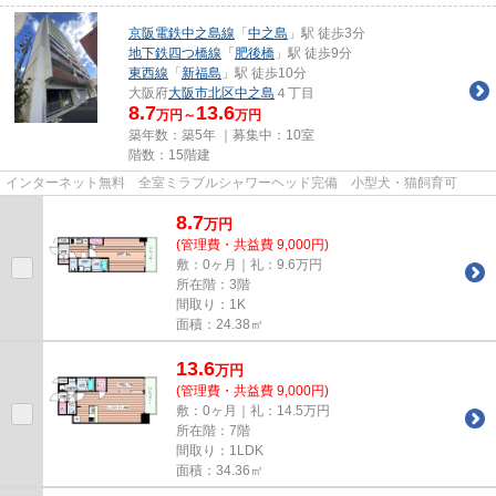
京阪電鉄中之島線
「
中之島
」駅 徒歩3分
地下鉄四つ橋線
「
肥後橋
」駅 徒歩9分
東西線
「
新福島
」駅 徒歩10分
大阪府
大阪市北区
中之島
４丁目
8.7
13.6
万円～
万円
築年数：築5年 ｜募集中：
10室
階数：15階建
インターネット無料 全室ミラブルシャワーヘッド完備 小型犬・猫飼育可
8.7
万
円
(管理費・共益費 9,000円)
敷：0ヶ月｜礼：9.6万円
所在階：3階
間取り：1K
面積：24.38㎡
13.6
万
円
(管理費・共益費 9,000円)
敷：0ヶ月｜礼：14.5万円
所在階：7階
間取り：1LDK
面積：34.36㎡