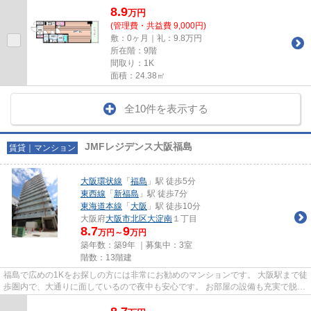
8.9
万
円
(管理費・共益費 9,000円)
敷：0ヶ月｜礼：9.8万円
所在階：9階
間取り：1K
面積：24.38㎡
全10件を表示する
JMFレジデンス大阪福島
賃貸｜マンション
大阪環状線
「
福島
」駅 徒歩5分
東西線
「
新福島
」駅 徒歩7分
東海道本線
「
大阪
」駅 徒歩10分
大阪府
大阪市北区
大淀南
１丁目
8.7
9
万円～
万円
築年数：築9年 ｜募集中：
3室
階数：13階建
福島で広めの1Kをお探しの方には非常にお勧めのマンションです。 大阪駅まで徒
歩圏内で、大通りに面しているので夜中も安心です。 お部屋の設備も充実で脱衣
所に洗濯機置場があるのも...