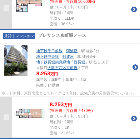
(管理費・共益費 10,000円)
敷：0ヶ月｜礼：0万円
所在階：14階
間取り：1LDK
面積：36.95㎡
プレサンス京町堀ノース
賃貸｜マンション
地下鉄千日前線
「
阿波座
」駅 徒歩3分
地下鉄中央線
「
阿波座
」駅 徒歩3分
地下鉄長堀鶴見緑地
「
西長堀
」駅 徒歩10分
大阪府
大阪市西区
京町堀
３丁目
8.253
万円
築年数：築9年 ｜募集中：
1室
階数：14階建
ネット無料。東西南北どこでもアクセス良好。設備充実の分譲賃貸マンション。
8.253
万
円
(管理費・共益費 7,470円)
敷：0ヶ月｜礼：9万円
所在階：10階
間取り：1K
面積：21.66㎡