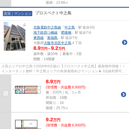
面積：23.99㎡
プロスペクト中之島
賃貸｜マンション
京阪電鉄中之島線
「
中之島
」駅 徒歩3分
地下鉄四つ橋線
「
肥後橋
」駅 徒歩7分
東西線
「
新福島
」駅 徒歩7分
大阪府
大阪市北区
中之島
４丁目
8.9
9.2
万円～
万円
築年数：築20年 ｜募集中：
2室
階数：14階建
人気エリアの中之島で2006年8月築の【プロスペクト中之島】最新物件情報！！
インターネット無料！中之島エリアの単身者様向けマンション★ 3沿線利用可能
な好立地！！ 物件の詳細につ...
8.9
万
円
(管理費・共益費 6,000円)
敷：0万円｜礼：1ヶ月
所在階：10階
間取り：1K
面積：25.75㎡
9.2
万
円
(管理費・共益費 6,000円)