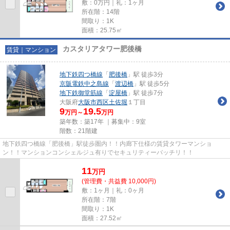
敷：0万円｜礼：1ヶ月
所在階：14階
間取り：1K
面積：25.75㎡
カスタリアタワー肥後橋
賃貸｜マンション
地下鉄四つ橋線
「
肥後橋
」駅 徒歩3分
京阪電鉄中之島線
「
渡辺橋
」駅 徒歩5分
地下鉄御堂筋線
「
淀屋橋
」駅 徒歩7分
大阪府
大阪市西区
土佐堀
１丁目
9
19.5
万円～
万円
築年数：築17年 ｜募集中：
9室
階数：21階建
地下鉄四つ橋線「肥後橋」駅徒歩圏内！！内廊下仕様の賃貸タワーマンショ
ン！！マンションコンシェルジュ有りでセキュリティーバッチリ！！
11
万
円
(管理費・共益費 10,000円)
敷：1ヶ月｜礼：0ヶ月
所在階：7階
間取り：1K
面積：27.52㎡