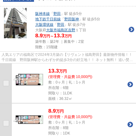
阪神本線
「
野田
」駅 徒歩5分
地下鉄千日前線
「
野田阪神
」駅 徒歩5分
大阪環状線
「
野田
」駅 徒歩7分
大阪府
大阪市福島区
吉野
１丁目
8.9
13.3
万円～
万円
築年数：築2年 ｜募集中：
2室
階数：15階建
人気エリアの福島区で2024年3月築の【リヴェント福島野田】最新物件情報！！
千日前線 野田阪神駅からわずか約徒歩3分の好立地！！ ネット無料！ 追い焚き
機能、浴室乾燥等設備充実。...
13.3
万
円
(管理費・共益費 10,000円)
敷：0ヶ月｜礼：1ヶ月
所在階：6階
間取り：1LDK
面積：36.32㎡
8.9
万
円
(管理費・共益費 10,000円)
敷：0ヶ月｜礼：1ヶ月
所在階：8階
間取り：1DK