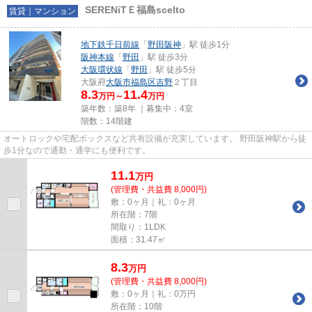
SERENiTＥ福島scelto
賃貸｜マンション
地下鉄千日前線
「
野田阪神
」駅 徒歩1分
阪神本線
「
野田
」駅 徒歩3分
大阪環状線
「
野田
」駅 徒歩5分
大阪府
大阪市福島区
吉野
２丁目
8.3
11.4
万円～
万円
築年数：築8年 ｜募集中：
4室
階数：14階建
オートロックや宅配ボックスなど共有設備が充実しています。 野田阪神駅から徒
歩1分なので通勤・通学にも便利です。
11.1
万
円
(管理費・共益費 8,000円)
敷：0ヶ月｜礼：0ヶ月
所在階：7階
間取り：1LDK
面積：31.47㎡
8.3
万
円
(管理費・共益費 8,000円)
敷：0ヶ月｜礼：0万円
所在階：10階