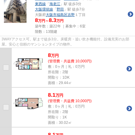
東西線
「
海老江
」駅 徒歩3分
大阪環状線
「
野田
」駅 徒歩7分
大阪府
大阪市福島区
吉野
１丁目
8
8.3
万円～
万円
築年数：築22年 ｜募集中：
6室
階数：13階建
3WAYアクセス可。駅まで徒歩3分。床暖房・追い炊き機能付。設備充実のお部
屋。安心と信頼のマンションタイプの物件。
8
万
円
(管理費・共益費 10,000円)
敷：0ヶ月｜礼：0万円
所在階：2階
間取り：1DK
面積：29.44㎡
8.1
万
円
(管理費・共益費 10,000円)
敷：0ヶ月｜礼：0万円
所在階：2階
間取り：1K
面積：30.02㎡
8.1