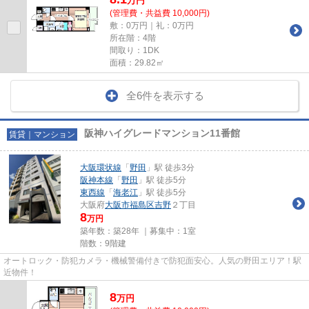
万
円
(管理費・共益費 10,000円)
敷：0万円｜礼：0万円
所在階：4階
間取り：1DK
面積：29.82㎡
全6件を表示する
阪神ハイグレードマンション11番館
賃貸｜マンション
大阪環状線
「
野田
」駅 徒歩3分
阪神本線
「
野田
」駅 徒歩5分
東西線
「
海老江
」駅 徒歩5分
大阪府
大阪市福島区
吉野
２丁目
8
万円
築年数：築28年 ｜募集中：
1室
階数：9階建
オートロック・防犯カメラ・機械警備付きで防犯面安心。人気の野田エリア！駅
近物件！
8
万
円