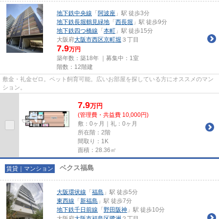
地下鉄中央線
「
阿波座
」駅 徒歩3分
地下鉄長堀鶴見緑地
「
西長堀
」駅 徒歩9分
地下鉄四つ橋線
「
本町
」駅 徒歩15分
大阪府
大阪市西区
京町堀
３丁目
7.9
万円
築年数：築18年 ｜募集中：
1室
階数：12階建
敷金・礼金ゼロ。ペット飼育可能。広いお部屋を探している方にオススメのマン
ション。
7.9
万
円
(管理費・共益費 10,000円)
敷：0ヶ月｜礼：0ヶ月
所在階：2階
間取り：1K
面積：28.36㎡
ベクス福島
賃貸｜マンション
大阪環状線
「
福島
」駅 徒歩5分
東西線
「
新福島
」駅 徒歩7分
地下鉄千日前線
「
野田阪神
」駅 徒歩10分
大阪府
大阪市福島区
鷺洲
２丁目