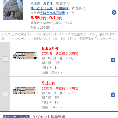
東西線
「
海老江
」駅 徒歩7分
地下鉄千日前線
「
野田阪神
」駅 徒歩7分
大阪府
大阪市福島区
鷺洲
３丁目
8.85
9.1
万円～
万円
築年数：築5年 ｜募集中：
2室
階数：10階建
人気エリアの鷺洲で2021年6月築の【レジデンス大阪福島フォルテ】最新物件情
報！！ インターネット無料♪ペット（犬・猫）３匹まで飼育可能(^^)/ スーパー・
コンビニが近隣にいくつかあ...
8.85
万
円
(管理費・共益費 8,500円)
敷：0ヶ月｜礼：9.7万円
所在階：2階
間取り：1K
面積：25.87㎡
9.1
万
円
(管理費・共益費 8,500円)
敷：0ヶ月｜礼：1ヶ月
所在階：5階
間取り：1K
面積：24.60㎡
リヴェント福島野田
賃貸｜マンション