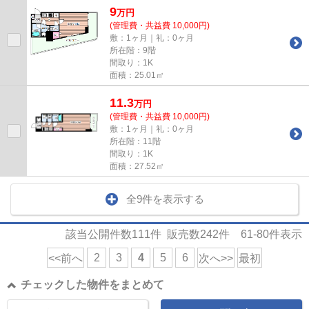
9
万
円
(管理費・共益費 10,000円)
敷：1ヶ月｜礼：0ヶ月
所在階：9階
間取り：1K
面積：25.01㎡
11.3
万
円
(管理費・共益費 10,000円)
敷：1ヶ月｜礼：0ヶ月
所在階：11階
間取り：1K
面積：27.52㎡
全9件を表示する
該当公開件数
111
件 販売数
242
件
61-80
件表示
2
3
4
5
6
<<前へ
次へ>>
最初
チェックした物件をまとめて