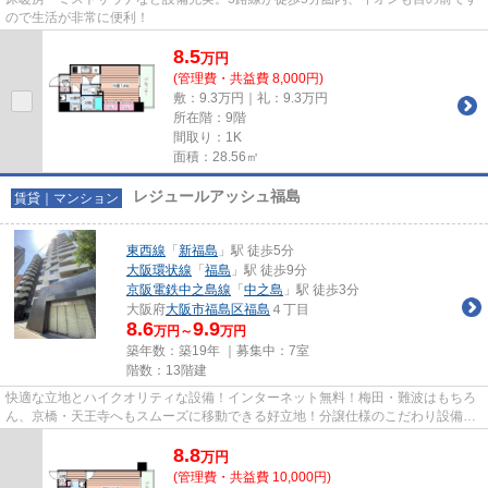
ので生活が非常に便利！
8.5
万
円
(管理費・共益費 8,000円)
敷：9.3万円｜礼：9.3万円
所在階：9階
間取り：1K
面積：28.56㎡
レジュールアッシュ福島
賃貸｜マンション
東西線
「
新福島
」駅 徒歩5分
大阪環状線
「
福島
」駅 徒歩9分
京阪電鉄中之島線
「
中之島
」駅 徒歩3分
大阪府
大阪市福島区
福島
４丁目
8.6
9.9
万円～
万円
築年数：築19年 ｜募集中：
7室
階数：13階建
快適な立地とハイクオリティな設備！インターネット無料！梅田・難波はもちろ
ん、京橋・天王寺へもスムーズに移動できる好立地！分譲仕様のこだわり設備で
充実した新生活を楽しめます！
8.8
万
円
(管理費・共益費 10,000円)