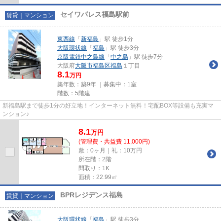
セイワパレス福島駅前
賃貸｜マンション
東西線
「
新福島
」駅 徒歩1分
大阪環状線
「
福島
」駅 徒歩3分
京阪電鉄中之島線
「
中之島
」駅 徒歩7分
大阪府
大阪市福島区
福島
１丁目
8.1
万円
築年数：築9年 ｜募集中：
1室
階数：5階建
新福島駅まで徒歩1分の好立地！インターネット無料！宅配BOX等設備も充実マ
ンション♪
8.1
万
円
(管理費・共益費 11,000円)
敷：0ヶ月｜礼：10万円
所在階：2階
間取り：1K
面積：22.99㎡
BPRレジデンス福島
賃貸｜マンション
大阪環状線
「
福島
」駅 徒歩3分