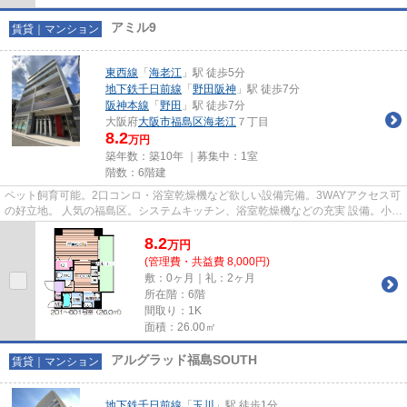
アミル9
賃貸｜マンション
東西線
「
海老江
」駅 徒歩5分
地下鉄千日前線
「
野田阪神
」駅 徒歩7分
阪神本線
「
野田
」駅 徒歩7分
大阪府
大阪市福島区
海老江
７丁目
8.2
万円
築年数：築10年 ｜募集中：
1室
階数：6階建
ペット飼育可能。2口コンロ・浴室乾燥機など欲しい設備完備。3WAYアクセス可
の好立地。 人気の福島区。システムキッチン、浴室乾燥機などの充実 設備。小型
犬飼育も相談可なので寂しが...
8.2
万
円
(管理費・共益費 8,000円)
敷：0ヶ月｜礼：2ヶ月
所在階：6階
間取り：1K
面積：26.00㎡
アルグラッド福島SOUTH
賃貸｜マンション
地下鉄千日前線
「
玉川
」駅 徒歩1分