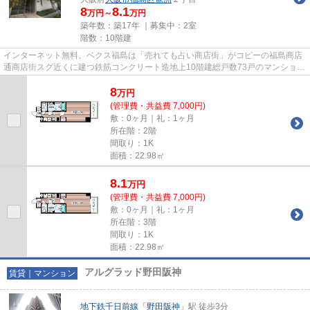
8
8.1
万円～
万円
築年数：築17年 ｜募集中：
2室
階数：10階建
インターネット無料。ベクス福島は「売れても占い商店街」がコピーの福島商店
通商店街スグ近くに建つ鉄筋コンクリート造地上10階建総戸数73戸のマンション
です。福島駅、野田駅の両駅...
8
万
円
(管理費・共益費 7,000円)
敷：0ヶ月｜礼：1ヶ月
所在階：2階
間取り：1K
面積：22.98㎡
8.1
万
円
(管理費・共益費 7,000円)
敷：0ヶ月｜礼：1ヶ月
所在階：3階
間取り：1K
面積：22.98㎡
アルグラッド野田阪神
賃貸｜マンション
地下鉄千日前線
「
野田阪神
」駅 徒歩3分