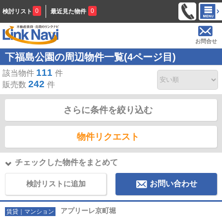
0
0
検討リスト
最近見た物件
お問合せ
下福島公園の周辺物件一覧(4ページ目)
111
該当物件
件
242
販売数
件
さらに条件を絞り込む
物件リクエスト
チェックした物件をまとめて
検討リストに追加
お問い合わせ
アプリーレ京町堀
賃貸｜マンション