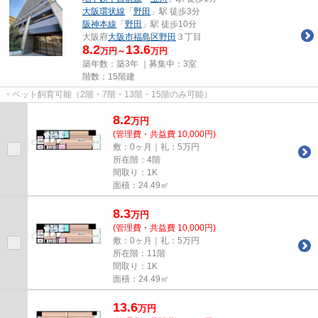
大阪環状線
「
野田
」駅 徒歩3分
阪神本線
「
野田
」駅 徒歩10分
大阪府
大阪市福島区
野田
３丁目
8.2
13.6
万円～
万円
築年数：築3年 ｜募集中：
3室
階数：15階建
・ペット飼育可能（2階・7階・13階・15階のみ可能）
8.2
万
円
(管理費・共益費 10,000円)
敷：0ヶ月｜礼：5万円
所在階：4階
間取り：1K
面積：24.49㎡
8.3
万
円
(管理費・共益費 10,000円)
敷：0ヶ月｜礼：5万円
所在階：11階
間取り：1K
面積：24.49㎡
13.6
万
円