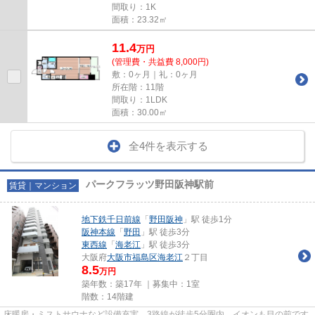
間取り：1K
面積：23.32㎡
11.4
万
円
(管理費・共益費 8,000円)
敷：0ヶ月｜礼：0ヶ月
所在階：11階
間取り：1LDK
面積：30.00㎡
全4件を表示する
パークフラッツ野田阪神駅前
賃貸｜マンション
地下鉄千日前線
「
野田阪神
」駅 徒歩1分
阪神本線
「
野田
」駅 徒歩3分
東西線
「
海老江
」駅 徒歩3分
大阪府
大阪市福島区
海老江
２丁目
8.5
万円
築年数：築17年 ｜募集中：
1室
階数：14階建
床暖房・ミストサウナなど設備充実。3路線が徒歩5分圏内、イオンも目の前です