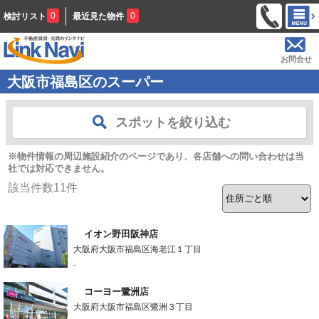
0
0
検討リスト
最近見た物件
お問合せ
大阪市福島区のスーパー
スポットを絞り込む
※物件情報の周辺施設紹介のページであり、各店舗への問い合わせは当
社では対応できません。
該当件数
11
件
イオン野田阪神店
大阪府大阪市福島区海老江１丁目
-
コーヨー鷺洲店
大阪府大阪市福島区鷺洲３丁目