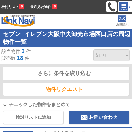
0
0
検討リスト
最近見た物件
お問合せ
セブン−イレブン大阪中央卸売市場西口店の周辺
物件一覧
3
該当物件
件
18
販売数
件
さらに条件を絞り込む
物件リクエスト
チェックした物件をまとめて
検討リストに追加
お問い合わせ