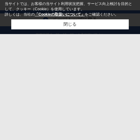
当サイトでは、お客様の当サイト利用状況把握、サービス向上検討を目的と
して、クッキー（Cookie）を使用しています。
詳しくは、当社の
「Cookieの取扱いについて」
をご確認ください。
ページトップに戻る
閉じる
営業時間:9：30～19：00（ご予約時は除く）
定休日:水曜日（祝日・ご予約は除く）
ホーム
検討リスト追加
お問い合わせ
会社概要
お問合せ
PCサイト
個人情報
利用規約
アクセスマップ
｜
｜
Copyright(c) 関西不動産流通株式会社 リンクナビ福島店 All rights reserved.