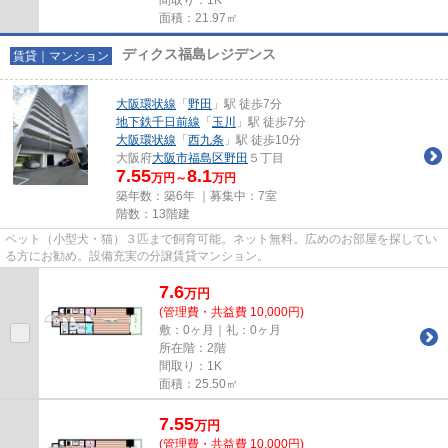
面積：21.97㎡
ディクス福島レジデンス
賃貸｜マンション
大阪環状線
「
野田
」駅 徒歩7分
地下鉄千日前線
「
玉川
」駅 徒歩7分
大阪環状線
「
西九条
」駅 徒歩10分
大阪府
大阪市福島区
野田
５丁目
7.55
8.1
万円～
万円
築年数：築6年 ｜募集中：
7室
階数：13階建
ペット（小型犬・猫）３匹まで飼育可能。ネット無料。広めのお部屋を探してい
る方にお勧め。設備充実の分譲賃貸マンション。
7.6
万
円
(管理費・共益費 10,000円)
敷：0ヶ月｜礼：0ヶ月
所在階：2階
間取り：1K
面積：25.50㎡
7.55
万
円
(管理費・共益費 10,000円)