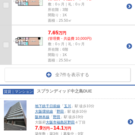
敷：0ヶ月｜礼：0ヶ月
所在階：3階
間取り：1K
面積：25.50㎡
7.65
万
円
(管理費・共益費 10,000円)
敷：0ヶ月｜礼：0ヶ月
所在階：6階
間取り：1K
面積：25.50㎡
全7件を表示する
スプランディッド中之島DUE
賃貸｜マンション
地下鉄千日前線
「
玉川
」駅 徒歩10分
大阪環状線
「
野田
」駅 徒歩10分
阪神本線
「
野田
」駅 徒歩19分
大阪府
大阪市福島区
野田
４丁目
7.9
14.1
万円～
万円
築年数：築3年 ｜募集中：
9室