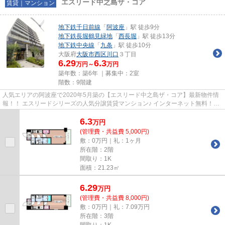
エスリード中之島ザ・コア
賃貸｜マンション
地下鉄千日前線
「
阿波座
」駅 徒歩9分
地下鉄長堀鶴見緑地
「
西長堀
」駅 徒歩13分
地下鉄中央線
「
九条
」駅 徒歩10分
大阪府
大阪市西区
川口
３丁目
6.29
6.3
万円～
万円
築年数：築6年 ｜募集中：
2室
階数：9階建
人気エリアの阿波座で2020年5月築の【エスリード中之島ザ・コア】最新物件情
報！！ エスリードシリーズの人気分譲賃貸マンション♪ インターネット無料！ペ
ットも飼育可能です。 ほしい...
6.3
万
円
(管理費・共益費 5,000円)
敷：0万円｜礼：1ヶ月
所在階：2階
間取り：1K
面積：21.23㎡
6.29
万
円
(管理費・共益費 8,000円)
敷：0万円｜礼：7.09万円
所在階：3階
間取り：1K