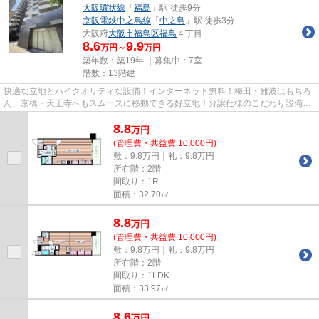
大阪環状線
「
福島
」駅 徒歩9分
京阪電鉄中之島線
「
中之島
」駅 徒歩3分
大阪府
大阪市福島区
福島
４丁目
8.6
9.9
万円～
万円
築年数：築19年 ｜募集中：
7室
階数：13階建
快適な立地とハイクオリティな設備！インターネット無料！梅田・難波はもちろ
ん、京橋・天王寺へもスムーズに移動できる好立地！分譲仕様のこだわり設備で
充実した新生活を楽しめます！
8.8
万
円
(管理費・共益費 10,000円)
敷：9.8万円｜礼：9.8万円
所在階：2階
間取り：1R
面積：32.70㎡
8.8
万
円
(管理費・共益費 10,000円)
敷：9.8万円｜礼：9.8万円
所在階：2階
間取り：1LDK
面積：33.97㎡
8.6
万
円