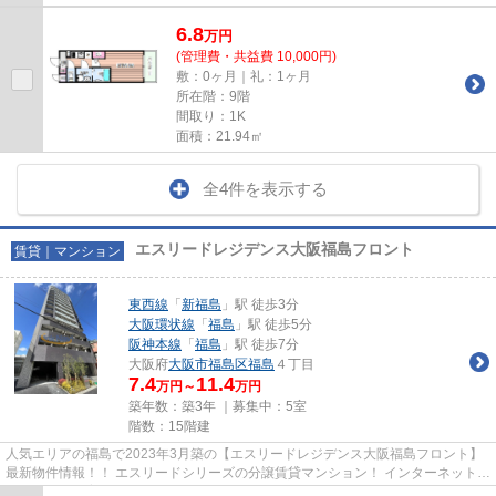
6.8
万
円
(管理費・共益費 10,000円)
敷：0ヶ月｜礼：1ヶ月
所在階：9階
間取り：1K
面積：21.94㎡
全4件を表示する
エスリードレジデンス大阪福島フロント
賃貸｜マンション
東西線
「
新福島
」駅 徒歩3分
大阪環状線
「
福島
」駅 徒歩5分
阪神本線
「
福島
」駅 徒歩7分
大阪府
大阪市福島区
福島
４丁目
7.4
11.4
万円～
万円
築年数：築3年 ｜募集中：
5室
階数：15階建
人気エリアの福島で2023年3月築の【エスリードレジデンス大阪福島フロント】
最新物件情報！！ エスリードシリーズの分譲賃貸マンション！ インターネット無
料！小型犬飼育可能！駅チカ...