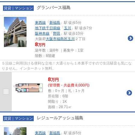
グランバース福島
賃貸｜マンション
東西線
「
新福島
」駅 徒歩5分
地下鉄千日前線
「
玉川
」駅 徒歩7分
阪神本線
「
野田
」駅 徒歩10分
大阪府
大阪市福島区
玉川
２丁目
8
万円
築年数：築8年 ｜募集中：
1室
階数：8階建
５沿線ご利用頂ける便利な立地！大通りから１本裏手ですので生活騒音も気にな
りません。インターネット無料。
8
万
円
(管理費・共益費 8,000円)
敷：0ヶ月｜礼：1ヶ月
所在階：6階
間取り：1K
面積：28.71㎡
レジュールアッシュ福島
賃貸｜マンション
東西線
「
新福島
」駅 徒歩5分