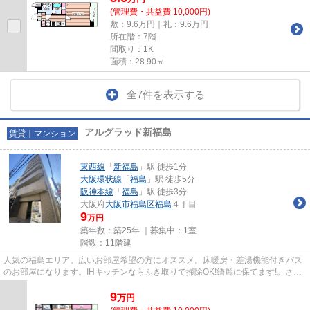
(管理費・共益費 10,000円)
敷：9.6万円｜礼：9.6万円
所在階：7階
間取り：1K
面積：28.90㎡
全7件を表示する
アルグラッド新福島
賃貸｜マンション
東西線
「
新福島
」駅 徒歩1分
大阪環状線
「
福島
」駅 徒歩5分
阪神本線
「
福島
」駅 徒歩3分
大阪府
大阪市福島区
福島
４丁目
9
万円
築年数：築25年 ｜募集中：
1室
階数：11階建
人気の福島エリア。広いお部屋希望の方にオススメ。床暖房・差湯機能付きバス
のお部屋になります。IHキッチンならふき取りで掃除OK!綺麗に保てます!。さわ
やかな朝を迎えることのでき...
9
万
円