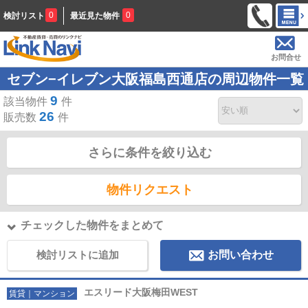
0
0
検討リスト
最近見た物件
お問合せ
セブン−イレブン大阪福島西通店の周辺物件一覧
9
該当物件
件
26
販売数
件
さらに条件を絞り込む
物件リクエスト
チェックした物件をまとめて
検討リストに追加
お問い合わせ
エスリード大阪梅田WEST
賃貸｜マンション