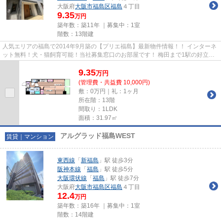
大阪府
大阪市福島区
福島
４丁目
9.35
万円
築年数：築11年 ｜募集中：
1室
階数：13階建
人気エリアの福島で2014年9月築の【プリエ福島】最新物件情報！！ インターネ
ット無料！犬・猫飼育可能！当社募集窓口のお部屋です！ 梅田まで1駅の好立
地。近くにスーパー、飲食店が...
9.35
万
円
(管理費・共益費 10,000円)
敷：0万円｜礼：1ヶ月
所在階：13階
間取り：1LDK
面積：31.97㎡
アルグラッド福島WEST
賃貸｜マンション
東西線
「
新福島
」駅 徒歩3分
阪神本線
「
福島
」駅 徒歩5分
大阪環状線
「
福島
」駅 徒歩7分
大阪府
大阪市福島区
福島
４丁目
12.4
万円
築年数：築16年 ｜募集中：
1室
階数：14階建