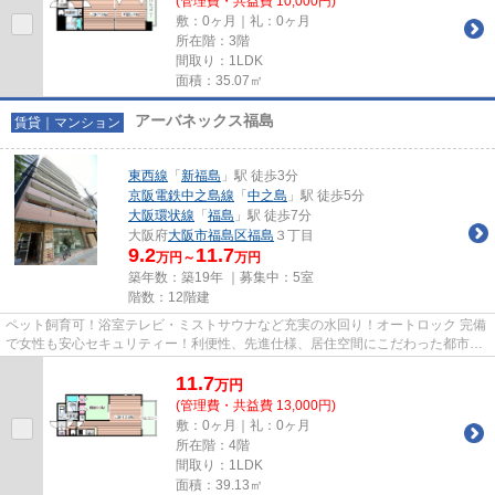
(管理費・共益費 10,000円)
敷：0ヶ月｜礼：0ヶ月
所在階：3階
間取り：1LDK
面積：35.07㎡
アーバネックス福島
賃貸｜マンション
東西線
「
新福島
」駅 徒歩3分
京阪電鉄中之島線
「
中之島
」駅 徒歩5分
大阪環状線
「
福島
」駅 徒歩7分
大阪府
大阪市福島区
福島
３丁目
9.2
11.7
万円～
万円
築年数：築19年 ｜募集中：
5室
階数：12階建
ペット飼育可！浴室テレビ・ミストサウナなど充実の水回り！オートロック 完備
で女性も安心セキュリティー！利便性、先進仕様、居住空間にこだわった都市型
賃貸マンションブランド「ア...
11.7
万
円
(管理費・共益費 13,000円)
敷：0ヶ月｜礼：0ヶ月
所在階：4階
間取り：1LDK
面積：39.13㎡