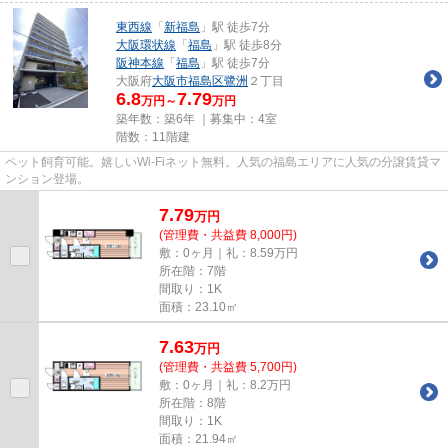
東西線
「
新福島
」駅 徒歩7分
大阪環状線
「
福島
」駅 徒歩8分
阪神本線
「
福島
」駅 徒歩7分
大阪府
大阪市福島区
鷺洲
２丁目
6.8
7.79
万円～
万円
築年数：築6年 ｜募集中：
4室
階数：11階建
ペット飼育可能。嬉しいWi-Fiネット無料。人気の福島エリアに人気の分譲賃貸マ
ンション登場。
7.79
万
円
(管理費・共益費 8,000円)
敷：0ヶ月｜礼：8.59万円
所在階：7階
間取り：1K
面積：23.10㎡
7.63
万
円
(管理費・共益費 5,700円)
敷：0ヶ月｜礼：8.2万円
所在階：8階
間取り：1K
面積：21.94㎡