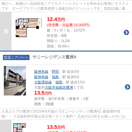
都心へ、副都心へ自由自在にアクセス！ハイグレードを求めるお客様にオススメ
です。ダークブラウンの重厚感漂う高級志向のマンションです。防犯設備に優れ
る大阪府の防犯認定マンショ...
12.4
万
円
(管理費・共益費 10,000円)
敷：0ヶ月｜礼：10万円
所在階：6階
間取り：1LDK
面積：36.68㎡
サニーレジデンス鷺洲A
賃貸｜アパート
阪神本線
「
野田
」駅 徒歩5分
阪神本線
「
福島
」駅 徒歩6分
大阪環状線
「
福島
」駅 徒歩12分
大阪府
大阪市福島区
鷺洲
１丁目
13.5
万円
築年数：築1年未満 ｜募集中：
1室
階数：3階建
人気エリアの鷺洲で2025年9月築の【サニーレジデンス鷺洲A】最新物件情
報！！ ３沿線利用可能な好立地！ネット無料！ 広めの1LDKをお探しの方にお勧
め！設備充実物件です！ 物件の詳細...
13.5
万
円