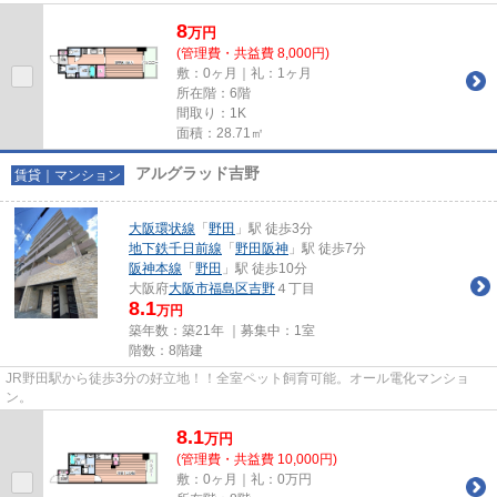
8
万
円
(管理費・共益費 8,000円)
敷：0ヶ月｜礼：1ヶ月
所在階：6階
間取り：1K
面積：28.71㎡
アルグラッド吉野
賃貸｜マンション
大阪環状線
「
野田
」駅 徒歩3分
地下鉄千日前線
「
野田阪神
」駅 徒歩7分
阪神本線
「
野田
」駅 徒歩10分
大阪府
大阪市福島区
吉野
４丁目
8.1
万円
築年数：築21年 ｜募集中：
1室
階数：8階建
JR野田駅から徒歩3分の好立地！！全室ペット飼育可能。オール電化マンショ
ン。
8.1
万
円
(管理費・共益費 10,000円)
敷：0ヶ月｜礼：0万円