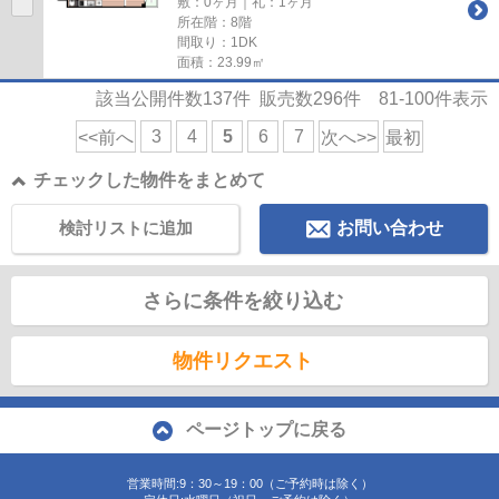
敷：0ヶ月｜礼：1ヶ月
所在階：8階
間取り：1DK
面積：23.99㎡
該当公開件数
137
件 販売数
296
件
81-100
件表示
3
4
5
6
7
<<前へ
次へ>>
最初
チェックした物件をまとめて
検討リストに追加
お問い合わせ
さらに条件を絞り込む
物件リクエスト
ページトップに戻る
営業時間:9：30～19：00（ご予約時は除く）