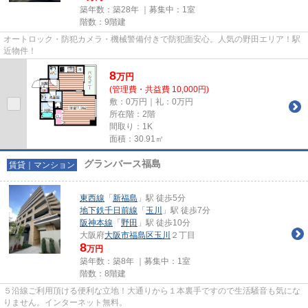
築年数：築28年 ｜募集中：
1室
階数：9階建
オートロック・防犯カメラ・機械警備付きで防犯面安心。人気の野田エリア！駅
近物件！
8
万
円
(管理費・共益費 10,000円)
敷：0万円｜礼：0万円
所在階：2階
間取り：1K
面積：30.91㎡
グランバース福島
賃貸｜マンション
東西線
「
新福島
」駅 徒歩5分
地下鉄千日前線
「
玉川
」駅 徒歩7分
阪神本線
「
野田
」駅 徒歩10分
大阪府
大阪市福島区
玉川
２丁目
8
万円
築年数：築8年 ｜募集中：
1室
階数：8階建
５沿線ご利用頂ける便利な立地！大通りから１本裏手ですので生活騒音も気にな
りません。インターネット無料。