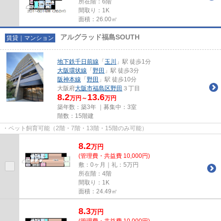
所在階：6階
間取り：1K
面積：26.00㎡
アルグラッド福島SOUTH
賃貸｜マンション
地下鉄千日前線
「
玉川
」駅 徒歩1分
大阪環状線
「
野田
」駅 徒歩3分
阪神本線
「
野田
」駅 徒歩10分
大阪府
大阪市福島区
野田
３丁目
8.2
13.6
万円～
万円
築年数：築3年 ｜募集中：
3室
階数：15階建
・ペット飼育可能（2階・7階・13階・15階のみ可能）
8.2
万
円
(管理費・共益費 10,000円)
敷：0ヶ月｜礼：5万円
所在階：4階
間取り：1K
面積：24.49㎡
8.3
万
円
(管理費・共益費 10,000円)