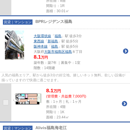
所在階：8階
間取り：1R
面積：30.01㎡
BPRレジデンス福島
賃貸｜マンション
大阪環状線
「
福島
」駅 徒歩3分
東西線
「
新福島
」駅 徒歩5分
阪神本線
「
福島
」駅 徒歩5分
大阪府
大阪市福島区
福島
８丁目
8.1
万円
築年数：築7年 ｜募集中：
1室
階数：14階建
人気の福島エリア。駅から徒歩3分の好立地。嬉しいネット無料。欲しい設備が
揃っていますので快適に過ごせます。
8.1
万
円
(管理費・共益費 7,000円)
敷：1ヶ月｜礼：1ヶ月
所在階：4階
間取り：1K
面積：23.44㎡
Alivis福島海老江
賃貸｜マンション