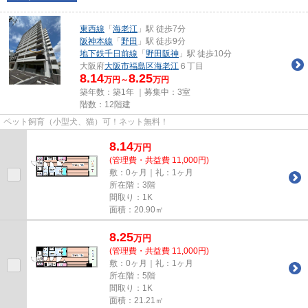
東西線
「
海老江
」駅 徒歩7分
阪神本線
「
野田
」駅 徒歩9分
地下鉄千日前線
「
野田阪神
」駅 徒歩10分
大阪府
大阪市福島区
海老江
６丁目
8.14
8.25
万円～
万円
築年数：築1年 ｜募集中：
3室
階数：12階建
ペット飼育（小型犬、猫）可！ネット無料！
8.14
万
円
(管理費・共益費 11,000円)
敷：0ヶ月｜礼：1ヶ月
所在階：3階
間取り：1K
面積：20.90㎡
8.25
万
円
(管理費・共益費 11,000円)
敷：0ヶ月｜礼：1ヶ月
所在階：5階
間取り：1K
面積：21.21㎡