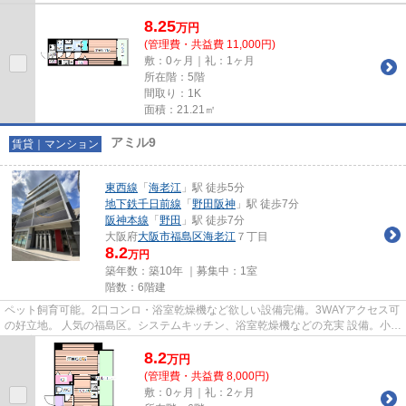
8.25
万
円
(管理費・共益費 11,000円)
敷：0ヶ月｜礼：1ヶ月
所在階：5階
間取り：1K
面積：21.21㎡
アミル9
賃貸｜マンション
東西線
「
海老江
」駅 徒歩5分
地下鉄千日前線
「
野田阪神
」駅 徒歩7分
阪神本線
「
野田
」駅 徒歩7分
大阪府
大阪市福島区
海老江
７丁目
8.2
万円
築年数：築10年 ｜募集中：
1室
階数：6階建
ペット飼育可能。2口コンロ・浴室乾燥機など欲しい設備完備。3WAYアクセス可
の好立地。 人気の福島区。システムキッチン、浴室乾燥機などの充実 設備。小型
犬飼育も相談可なので寂しが...
8.2
万
円
(管理費・共益費 8,000円)
敷：0ヶ月｜礼：2ヶ月