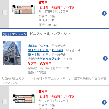
8
万
円
(管理費・共益費 10,000円)
敷：9万円｜礼：9万円
所在階：9階
間取り：1K
面積：29.03㎡
ピエスシャルマンフクシマ
賃貸｜マンション
東西線
「
海老江
」駅 徒歩3分
地下鉄千日前線
「
野田阪神
」駅 徒歩5分
阪神本線
「
野田
」駅 徒歩5分
大阪府
大阪市福島区
海老江
５丁目
8
8.3
万円～
万円
築年数：築12年 ｜募集中：
3室
階数：10階建
人気の野田エリア！ネット無料・浴室にミストサウナ・浴室乾燥機など設備充実
マンション♪
8
万
円
(管理費・共益費 10,000円)
敷：0ヶ月｜礼：1ヶ月
所在階：9階