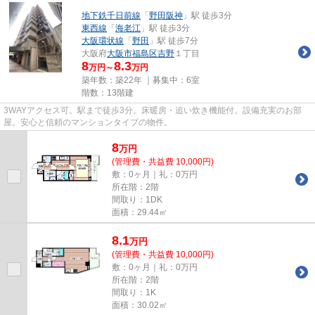
地下鉄千日前線
「
野田阪神
」駅 徒歩3分
東西線
「
海老江
」駅 徒歩3分
大阪環状線
「
野田
」駅 徒歩7分
大阪府
大阪市福島区
吉野
１丁目
8
8.3
万円～
万円
築年数：築22年 ｜募集中：
6室
階数：13階建
3WAYアクセス可。駅まで徒歩3分。床暖房・追い炊き機能付。設備充実のお部
屋。安心と信頼のマンションタイプの物件。
8
万
円
(管理費・共益費 10,000円)
敷：0ヶ月｜礼：0万円
所在階：2階
間取り：1DK
面積：29.44㎡
8.1
万
円
(管理費・共益費 10,000円)
敷：0ヶ月｜礼：0万円
所在階：2階
間取り：1K
面積：30.02㎡