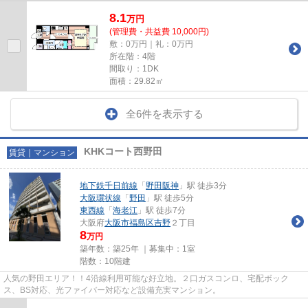
8.1
万
円
(管理費・共益費 10,000円)
敷：0万円｜礼：0万円
所在階：4階
間取り：1DK
面積：29.82㎡
全6件を表示する
KHKコート西野田
賃貸｜マンション
地下鉄千日前線
「
野田阪神
」駅 徒歩3分
大阪環状線
「
野田
」駅 徒歩5分
東西線
「
海老江
」駅 徒歩7分
大阪府
大阪市福島区
吉野
２丁目
8
万円
築年数：築25年 ｜募集中：
1室
階数：10階建
人気の野田エリア！！4沿線利用可能な好立地。２口ガスコンロ、宅配ボック
ス、BS対応、光ファイバー対応など設備充実マンション。