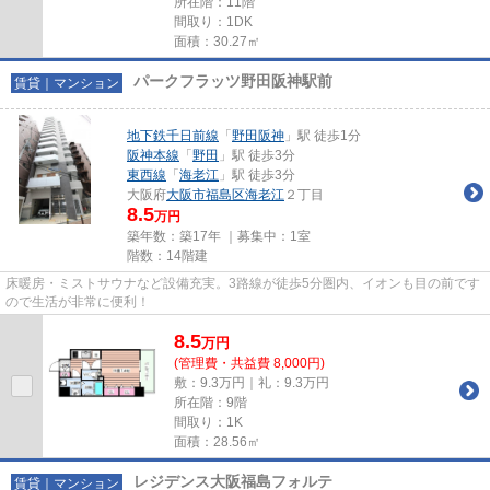
所在階：11階
間取り：1DK
面積：30.27㎡
パークフラッツ野田阪神駅前
賃貸｜マンション
地下鉄千日前線
「
野田阪神
」駅 徒歩1分
阪神本線
「
野田
」駅 徒歩3分
東西線
「
海老江
」駅 徒歩3分
大阪府
大阪市福島区
海老江
２丁目
8.5
万円
築年数：築17年 ｜募集中：
1室
階数：14階建
床暖房・ミストサウナなど設備充実。3路線が徒歩5分圏内、イオンも目の前です
ので生活が非常に便利！
8.5
万
円
(管理費・共益費 8,000円)
敷：9.3万円｜礼：9.3万円
所在階：9階
間取り：1K
面積：28.56㎡
レジデンス大阪福島フォルテ
賃貸｜マンション