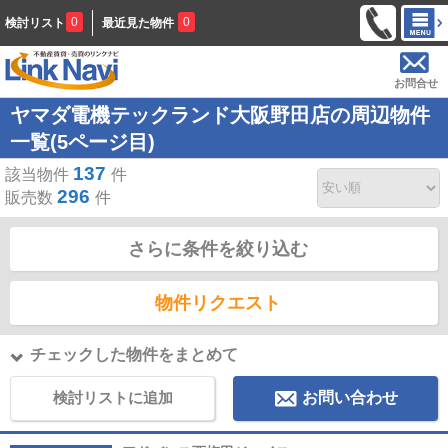
0
0
検討リスト
最近見た物件
お問合せ
ヤマダ電機テックランド大阪野田店の周辺物件
一覧(5ページ目)
137
該当物件
件
296
販売数
件
さらに条件を絞り込む
物件リクエスト
チェックした物件をまとめて
検討リストに追加
お問い合わせ