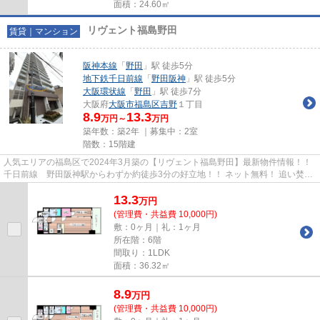
面積：24.60㎡
リヴェント福島野田
賃貸｜マンション
阪神本線
「
野田
」駅 徒歩5分
地下鉄千日前線
「
野田阪神
」駅 徒歩5分
大阪環状線
「
野田
」駅 徒歩7分
大阪府
大阪市福島区
吉野
１丁目
8.9
13.3
万円～
万円
築年数：築2年 ｜募集中：
2室
階数：15階建
人気エリアの福島区で2024年3月築の【リヴェント福島野田】最新物件情報！！
千日前線 野田阪神駅からわずか約徒歩3分の好立地！！ ネット無料！ 追い焚き
機能、浴室乾燥等設備充実。...
13.3
万
円
(管理費・共益費 10,000円)
敷：0ヶ月｜礼：1ヶ月
所在階：6階
間取り：1LDK
面積：36.32㎡
8.9
万
円
(管理費・共益費 10,000円)