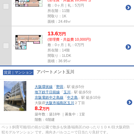
敷：0ヶ月｜礼：5万円
所在階：11階
間取り：1K
面積：24.49㎡
13.6
万
円
(管理費・共益費 10,000円)
敷：0ヶ月｜礼：0万円
所在階：14階
間取り：1LDK
面積：36.95㎡
アパートメント玉川
賃貸｜マンション
大阪環状線
「
野田
」駅 徒歩5分
地下鉄千日前線
「
玉川
」駅 徒歩5分
京阪電鉄中之島線
「
中之島
」駅 徒歩10分
大阪府
大阪市福島区
玉川
２丁目
8.2
万円
築年数：築18年 ｜募集中：
1室
階数：6階建
ペット飼育可能/目の前が公園で散歩も快適/福島区のゆったり１ＤＫ/目大阪府防
犯モデルマンション です。南向きバルコニーで日当たり良好です。