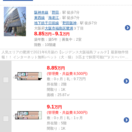
阪神本線
「
野田
」駅 徒歩7分
東西線
「
海老江
」駅 徒歩7分
地下鉄千日前線
「
野田阪神
」駅 徒歩7分
大阪府
大阪市福島区
鷺洲
３丁目
8.85
9.1
万円～
万円
築年数：築5年 ｜募集中：
2室
階数：10階建
人気エリアの鷺洲で2021年6月築の【レジデンス大阪福島フォルテ】最新物件情
報！！ インターネット無料♪ペット（犬・猫）３匹まで飼育可能(^^)/ スーパー・
コンビニが近隣にいくつかあ...
8.85
万
円
(管理費・共益費 8,500円)
敷：0ヶ月｜礼：9.7万円
所在階：2階
間取り：1K
面積：25.87㎡
9.1
万
円
(管理費・共益費 8,500円)
敷：0ヶ月｜礼：1ヶ月
所在階：5階
間取り：1K