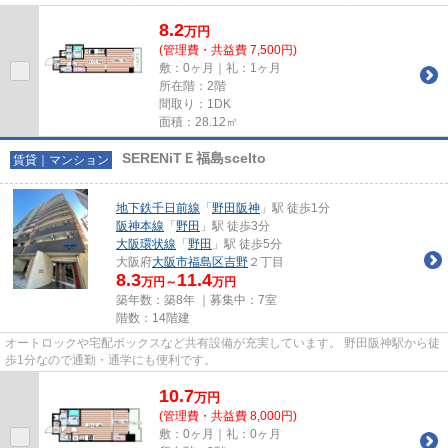
8.2
万
円
(管理費・共益費 7,500円)
敷：0ヶ月｜礼：1ヶ月
所在階：2階
間取り：1DK
面積：28.12㎡
SERENiTＥ福島scelto
賃貸｜マンション
地下鉄千日前線
「
野田阪神
」駅 徒歩1分
阪神本線
「
野田
」駅 徒歩3分
大阪環状線
「
野田
」駅 徒歩5分
大阪府
大阪市福島区
吉野
２丁目
8.3
11.4
万円～
万円
築年数：築8年 ｜募集中：
7室
階数：14階建
オートロックや宅配ボックスなど共有設備が充実しています。 野田阪神駅から徒
歩1分なので通勤・通学にも便利です。
10.7
万
円
(管理費・共益費 8,000円)
敷：0ヶ月｜礼：0ヶ月