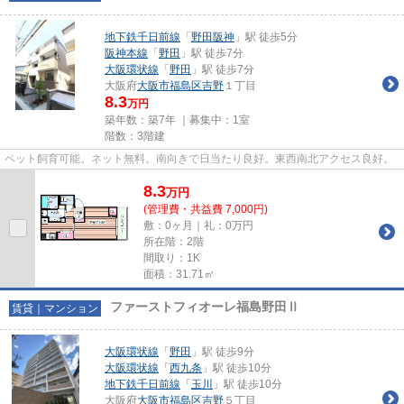
地下鉄千日前線
「
野田阪神
」駅 徒歩5分
阪神本線
「
野田
」駅 徒歩7分
大阪環状線
「
野田
」駅 徒歩7分
大阪府
大阪市福島区
吉野
１丁目
8.3
万円
築年数：築7年 ｜募集中：
1室
階数：3階建
ペット飼育可能。ネット無料。南向きで日当たり良好。東西南北アクセス良好。
8.3
万
円
(管理費・共益費 7,000円)
敷：0ヶ月｜礼：0万円
所在階：2階
間取り：1K
面積：31.71㎡
ファーストフィオーレ福島野田Ⅱ
賃貸｜マンション
大阪環状線
「
野田
」駅 徒歩9分
大阪環状線
「
西九条
」駅 徒歩10分
地下鉄千日前線
「
玉川
」駅 徒歩10分
大阪府
大阪市福島区
吉野
５丁目