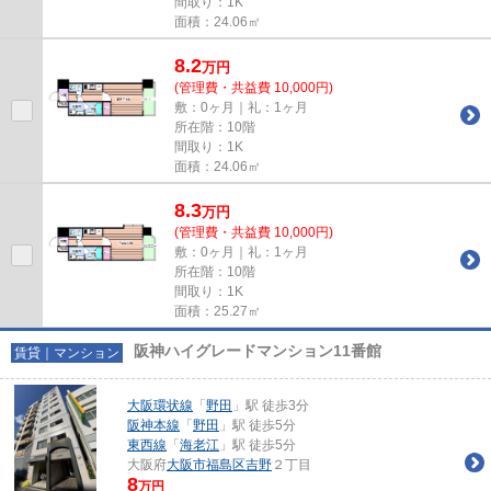
間取り：1K
面積：24.06㎡
8.2
万
円
(管理費・共益費 10,000円)
敷：0ヶ月｜礼：1ヶ月
所在階：10階
間取り：1K
面積：24.06㎡
8.3
万
円
(管理費・共益費 10,000円)
敷：0ヶ月｜礼：1ヶ月
所在階：10階
間取り：1K
面積：25.27㎡
阪神ハイグレードマンション11番館
賃貸｜マンション
大阪環状線
「
野田
」駅 徒歩3分
阪神本線
「
野田
」駅 徒歩5分
東西線
「
海老江
」駅 徒歩5分
大阪府
大阪市福島区
吉野
２丁目
8
万円