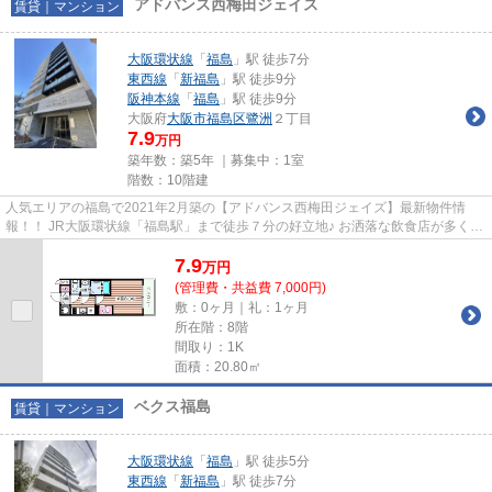
アドバンス西梅田ジェイス
賃貸｜マンション
大阪環状線
「
福島
」駅 徒歩7分
東西線
「
新福島
」駅 徒歩9分
阪神本線
「
福島
」駅 徒歩9分
大阪府
大阪市福島区
鷺洲
２丁目
7.9
万円
築年数：築5年 ｜募集中：
1室
階数：10階建
人気エリアの福島で2021年2月築の【アドバンス西梅田ジェイズ】最新物件情
報！！ JR大阪環状線「福島駅」まで徒歩７分の好立地♪ お洒落な飲食店が多くあ
り毎日楽しめること間違いなし(...
7.9
万
円
(管理費・共益費 7,000円)
敷：0ヶ月｜礼：1ヶ月
所在階：8階
間取り：1K
面積：20.80㎡
ベクス福島
賃貸｜マンション
大阪環状線
「
福島
」駅 徒歩5分
東西線
「
新福島
」駅 徒歩7分