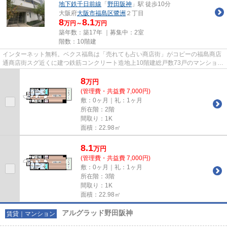
地下鉄千日前線
「
野田阪神
」駅 徒歩10分
大阪府
大阪市福島区
鷺洲
２丁目
8
8.1
万円～
万円
築年数：築17年 ｜募集中：
2室
階数：10階建
インターネット無料。ベクス福島は「売れても占い商店街」がコピーの福島商店
通商店街スグ近くに建つ鉄筋コンクリート造地上10階建総戸数73戸のマンション
です。福島駅、野田駅の両駅...
8
万
円
(管理費・共益費 7,000円)
敷：0ヶ月｜礼：1ヶ月
所在階：2階
間取り：1K
面積：22.98㎡
8.1
万
円
(管理費・共益費 7,000円)
敷：0ヶ月｜礼：1ヶ月
所在階：3階
間取り：1K
面積：22.98㎡
アルグラッド野田阪神
賃貸｜マンション