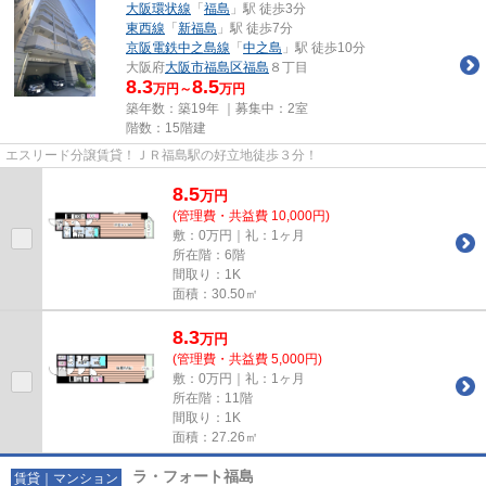
大阪環状線
「
福島
」駅 徒歩3分
東西線
「
新福島
」駅 徒歩7分
京阪電鉄中之島線
「
中之島
」駅 徒歩10分
大阪府
大阪市福島区
福島
８丁目
8.3
8.5
万円～
万円
築年数：築19年 ｜募集中：
2室
階数：15階建
エスリード分譲賃貸！ＪＲ福島駅の好立地徒歩３分！
8.5
万
円
(管理費・共益費 10,000円)
敷：0万円｜礼：1ヶ月
所在階：6階
間取り：1K
面積：30.50㎡
8.3
万
円
(管理費・共益費 5,000円)
敷：0万円｜礼：1ヶ月
所在階：11階
間取り：1K
面積：27.26㎡
ラ・フォート福島
賃貸｜マンション