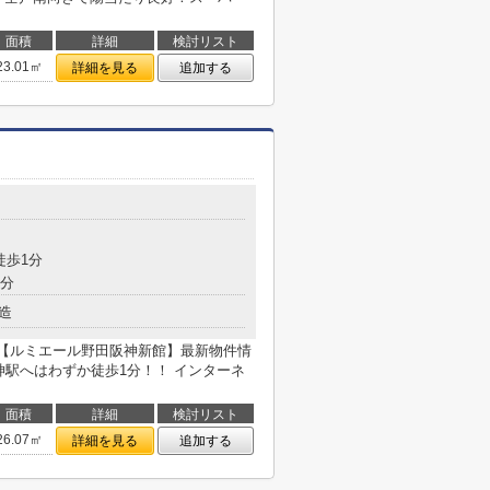
面積
詳細
検討リスト
23.01㎡
詳細を見る
追加する
徒歩1分
5分
造
の【ルミエール野田阪神新館】最新物件情
神駅へはわずか徒歩1分！！ インターネ
面積
詳細
検討リスト
26.07㎡
詳細を見る
追加する