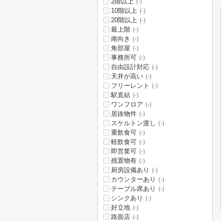
2階以上
(-)
10階以上
(-)
20階以上
(-)
最上階
(-)
南向き
(-)
角部屋
(-)
事務所可
(-)
自由設計対応
(-)
天井が高い
(-)
フリーレント
(-)
駅直結
(-)
ワンフロア
(-)
居抜物件
(-)
スケルトン渡し
(-)
重飲食可
(-)
軽飲食可
(-)
即営業可
(-)
残置物有
(-)
厨房設備あり
(-)
カウンターあり
(-)
テーブル席あり
(-)
シンクあり
(-)
好立地
(-)
路面店
(-)