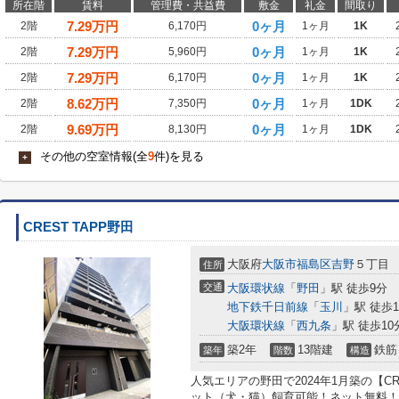
所在階
賃料
管理費・共益費
敷金
礼金
間取り
7.29
万円
0ヶ月
2階
6,170円
1ヶ月
1K
7.29
万円
0ヶ月
2階
5,960円
1ヶ月
1K
7.29
万円
0ヶ月
2階
6,170円
1ヶ月
1K
8.62
万円
0ヶ月
2階
7,350円
1ヶ月
1DK
9.69
万円
0ヶ月
2階
8,130円
1ヶ月
1DK
その他の空室情報(全
9
件)を見る
+
CREST TAPP野田
大阪府
大阪市福島区
吉野
５丁目
住所
交通
大阪環状線
「
野田
」駅 徒歩9分
地下鉄千日前線
「
玉川
」駅 徒歩1
大阪環状線
「
西九条
」駅 徒歩10
築2年
13階建
鉄筋
築年
階数
構造
人気エリアの野田で2024年1月築の【CR
ット（犬・猫）飼育可能！ネット無料！