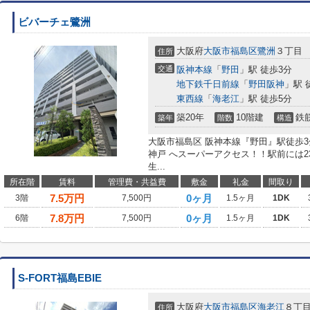
ビバーチェ鷺洲
大阪府
大阪市福島区
鷺洲
３丁目
住所
交通
阪神本線
「
野田
」駅 徒歩3分
地下鉄千日前線
「
野田阪神
」駅 
東西線
「
海老江
」駅 徒歩5分
築20年
10階建
鉄
築年
階数
構造
大阪市福島区 阪神本線『野田』駅徒歩
神戸 へスーパーアクセス！！駅前には2
生...
所在階
賃料
管理費・共益費
敷金
礼金
間取り
7.5
万円
0ヶ月
3階
7,500円
1.5ヶ月
1DK
7.8
万円
0ヶ月
6階
7,500円
1.5ヶ月
1DK
S-FORT福島EBIE
大阪府
大阪市福島区
海老江
８丁
住所