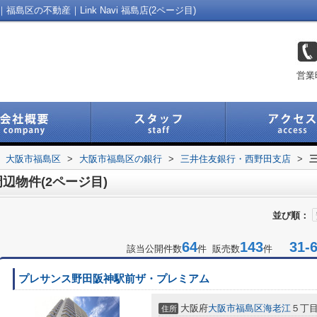
区の不動産｜Link Navi 福島店(2ページ目)
営業
大阪市福島区
>
大阪市福島区の銀行
>
三井住友銀行・西野田支店
>
辺物件(2ページ目)
並び順：
64
143
31-6
該当公開件数
件 販売数
件
プレサンス野田阪神駅前ザ・プレミアム
大阪府
大阪市福島区
海老江
５丁
住所