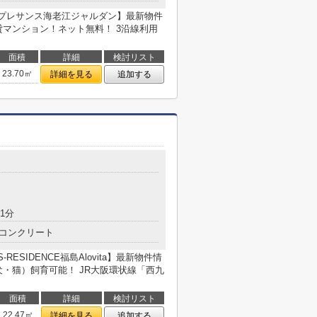
【プレサンス海老江ジャルダン】最新物件
貸マンション！ネット無料！ 3沿線利用
面積
詳細
検討リスト
23.70㎡
詳細を見る
追加する
1分
コンクリート
ESIDENCE福島Alovita】最新物件情
・猫）飼育可能！ JR大阪環状線「西九
面積
詳細
検討リスト
22.47㎡
詳細を見る
追加する