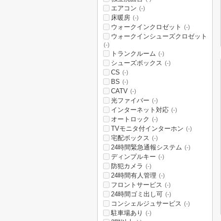
エアコン
(-)
床暖房
(-)
ウォークインクロゼット
(-)
ウォークインシューズクロゼット
(-)
トランクルーム
(-)
シューズボックス
(-)
CS
(-)
BS
(-)
CATV
(-)
光ファイバー
(-)
インターネット対応
(-)
オートロック
(-)
TVモニタ付インターホン
(-)
宅配ボックス
(-)
24時間緊急通報システム
(-)
ディンプルキー
(-)
防犯カメラ
(-)
24時間有人管理
(-)
フロントサービス
(-)
24時間ゴミ出し可
(-)
コンシェルジュサービス
(-)
駐車場あり
(-)