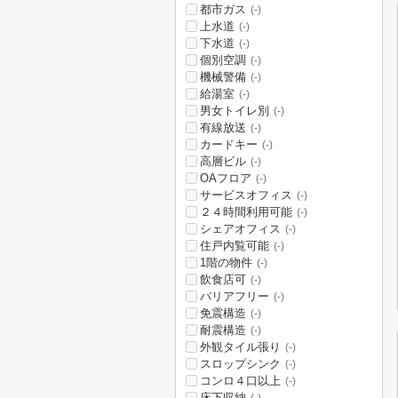
都市ガス
(-)
上水道
(-)
下水道
(-)
個別空調
(-)
機械警備
(-)
給湯室
(-)
男女トイレ別
(-)
有線放送
(-)
カードキー
(-)
高層ビル
(-)
OAフロア
(-)
サービスオフィス
(-)
２４時間利用可能
(-)
シェアオフィス
(-)
住戸内覧可能
(-)
1階の物件
(-)
飲食店可
(-)
バリアフリー
(-)
免震構造
(-)
耐震構造
(-)
外観タイル張り
(-)
スロップシンク
(-)
コンロ４口以上
(-)
床下収納