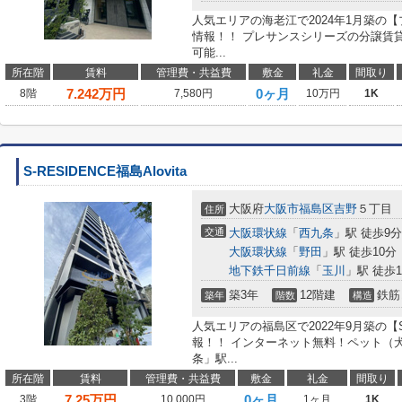
人気エリアの海老江で2024年1月築の
情報！！ プレサンスシリーズの分譲賃
可能...
所在階
賃料
管理費・共益費
敷金
礼金
間取り
7.242
万円
0ヶ月
8階
7,580円
10万円
1K
S-RESIDENCE福島Alovita
大阪府
大阪市福島区
吉野
５丁目
住所
交通
大阪環状線
「
西九条
」駅 徒歩9分
大阪環状線
「
野田
」駅 徒歩10分
地下鉄千日前線
「
玉川
」駅 徒歩1
築3年
12階建
鉄筋
築年
階数
構造
人気エリアの福島区で2022年9月築の【S-R
報！！ インターネット無料！ペット（犬
条」駅...
所在階
賃料
管理費・共益費
敷金
礼金
間取り
7.25
万円
0ヶ月
3階
10,000円
1ヶ月
1K