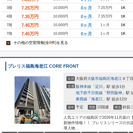
7.25
万円
0ヶ月
3階
10,000円
7.25万円
1K
7.35
万円
0ヶ月
4階
10,000円
7.35万円
1K
7.45
万円
0ヶ月
7階
10,000円
1ヶ月
1K
7.45
万円
0ヶ月
7階
10,000円
1ヶ月
1K
その他の空室情報(全
8
件)を見る
+
プレリス福島海老江 CORE FRONT
大阪府
大阪市福島区
海老江
８丁
住所
交通
阪神本線
「
淀川
」駅 徒歩1分
地下鉄千日前線
「
野田阪神
」駅 
東西線
「
海老江
」駅 徒歩12分
予定
15階建
鉄筋
築年
階数
構造
人気エリアの福島区で2026年11月築の【
新物件情報！！ プレリスシリーズの分
導入物...