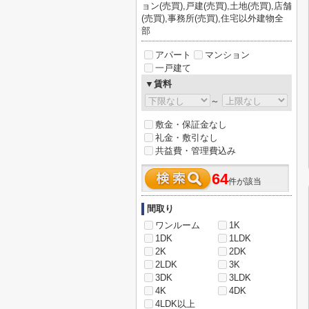
ョン(売買),戸建(売買),土地(売買),店舗
(売買),事務所(売買),住宅以外建物全
部
アパート
マンション
一戸建て
▼賃料
～
敷金・保証金なし
礼金・敷引なし
共益費・管理費込み
64
件が該当
間取り
ワンルーム
1K
1DK
1LDK
2K
2DK
2LDK
3K
3DK
3LDK
4K
4DK
4LDK以上