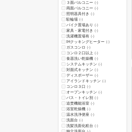
３面バルコニー
(-)
両面バルコニー
(-)
照明器具付き
(-)
駐輪場
(-)
バイク置場あり
(-)
家具・家電付き
(-)
洗濯機置場有
(-)
IHクッキングヒーター
(-)
ガスコンロ
(-)
コンロ２口以上
(-)
食器洗い乾燥機
(-)
システムキッチン
(-)
対面式キッチン
(-)
ディスポーザー
(-)
アイランドキッチン
(-)
コンロ３口
(-)
オープンキッチン
(-)
バス・トイレ別
(-)
追焚機能浴室
(-)
浴室乾燥機
(-)
温水洗浄便座
(-)
洗面台
(-)
洗髪洗面化粧台
(-)
独立洗面台
(-)