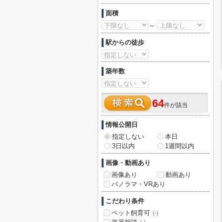
面積
～
駅からの徒歩
築年数
64
件が該当
情報公開日
指定しない
本日
3日以内
1週間以内
画像・動画あり
画像あり
動画あり
パノラマ・VRあり
こだわり条件
ペット飼育可
(-)