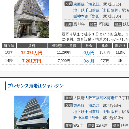
交通
東西線
「
海老江
」駅 徒歩1分
地下鉄千日前線
「
野田阪神
」駅 
阪神本線
「
野田
」駅 徒歩3分
築11年
15階建
鉄
築年
階数
構造
最寄り駅まで徒歩１分という好立地。３
に便利。防音設備・構造のしっかりした
所在階
賃料
管理費・共益費
敷金
礼金
間取り
12.371
万円
0万円
10階
11,290円
15万円
1LDK
7.201
万円
0ヶ月
14階
7,990円
9万円
1K
プレサンス海老江ジャルダン
大阪府
大阪市福島区
海老江
７丁
住所
交通
東西線
「
海老江
」駅 徒歩8分
地下鉄千日前線
「
野田阪神
」駅 
阪神本線
「
野田
」駅 徒歩10分
築2年
12階建
鉄筋
築年
階数
構造