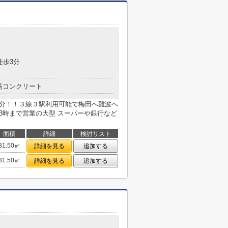
徒歩3分
筋コンクリート
3分！！３線３駅利用可能で梅田へ難波へ
3時まで営業の大型 スーパーや銀行など
面積
詳細
検討リスト
31.50㎡
詳細を見る
追加する
31.50㎡
詳細を見る
追加する
目