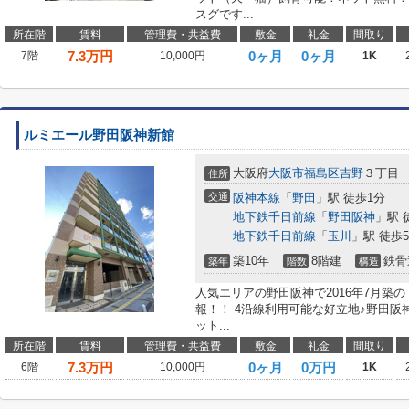
スグです...
所在階
賃料
管理費・共益費
敷金
礼金
間取り
7.3
万円
0ヶ月
0ヶ月
7階
10,000円
1K
ルミエール野田阪神新館
大阪府
大阪市福島区
吉野
３丁目
住所
交通
阪神本線
「
野田
」駅 徒歩1分
地下鉄千日前線
「
野田阪神
」駅 
地下鉄千日前線
「
玉川
」駅 徒歩
築10年
8階建
鉄骨
築年
階数
構造
人気エリアの野田阪神で2016年7月築
報！！ 4沿線利用可能な好立地♪野田阪
ット...
所在階
賃料
管理費・共益費
敷金
礼金
間取り
7.3
万円
0ヶ月
0万円
6階
10,000円
1K