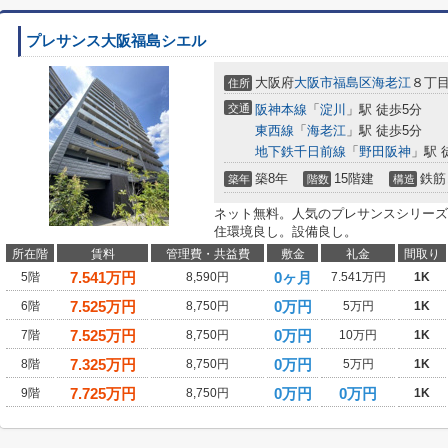
プレサンス大阪福島シエル
大阪府
大阪市福島区
海老江
８丁
住所
交通
阪神本線
「
淀川
」駅 徒歩5分
東西線
「
海老江
」駅 徒歩5分
地下鉄千日前線
「
野田阪神
」駅 
築8年
15階建
鉄筋
築年
階数
構造
ネット無料。人気のプレサンスシリーズ
住環境良し。設備良し。
所在階
賃料
管理費・共益費
敷金
礼金
間取り
7.541
万円
0ヶ月
5階
8,590円
7.541万円
1K
7.525
万円
0万円
6階
8,750円
5万円
1K
7.525
万円
0万円
7階
8,750円
10万円
1K
7.325
万円
0万円
8階
8,750円
5万円
1K
7.725
万円
0万円
0万円
9階
8,750円
1K