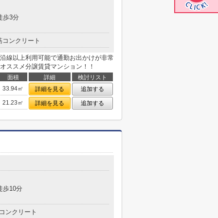
徒歩3分
筋コンクリート
沿線以上利用可能で通勤お出かけが非常
オススメ分譲賃貸マンション！！
面積
詳細
検討リスト
33.94㎡
詳細を見る
追加する
21.23㎡
詳細を見る
追加する
目
徒歩10分
コンクリート