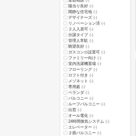
楽器相談
(-)
陽当り良好
(-)
閑静な住宅地
(-)
デザイナーズ
(-)
リノベーション済
(-)
２人入居可
(-)
分譲タイプ
(-)
管理人常駐
(-)
眺望良好
(-)
ガスコンロ設置可
(-)
ファミリー向け
(-)
室内洗濯機置場
(-)
フローリング
(-)
ロフト付き
(-)
メゾネット
(-)
専用庭
(-)
ベランダ
(-)
バルコニー
(-)
ルーフバルコニー
(-)
出窓
(-)
オール電化
(-)
24時間換気システム
(-)
エレベーター
(-)
２面バルコニー
(-)