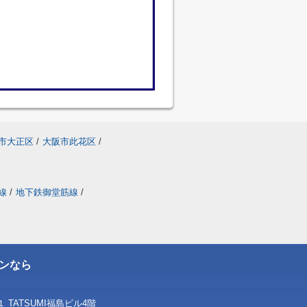
市大正区
/
大阪市此花区
/
線
/
地下鉄御堂筋線
/
ンなら
TATSUMI福島ビル4階