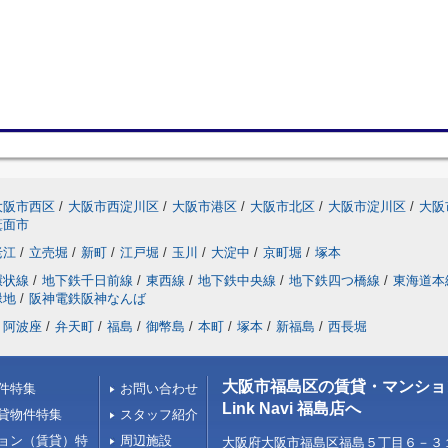
大阪市西区
/
大阪市西淀川区
/
大阪市港区
/
大阪市北区
/
大阪市淀川区
/
大阪
箕面市
老江
/
立売堀
/
新町
/
江戸堀
/
玉川
/
大淀中
/
京町堀
/
塚本
環状線
/
地下鉄千日前線
/
東西線
/
地下鉄中央線
/
地下鉄四つ橋線
/
東海道本
緑地
/
阪神電鉄阪神なんば
阿波座
/
弁天町
/
福島
/
御幣島
/
本町
/
塚本
/
新福島
/
西長堀
大阪市福島区の賃貸・マンショ
件特集
お問い合わせ
Link Navi 福島店へ
貸物件特集
スタッフ紹介
ョン（賃貸）特
周辺施設
大阪府大阪市福島区福島５丁目６－３１ 