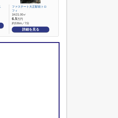
ニ
ファステート大正駅前トロ
フィ
1K/21.00㎡
6.5
万円
約536m／7分
詳細を見る