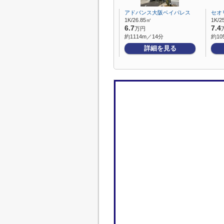
アドバンス大阪ベイパレス
セオ
1K/26.85㎡
1K/2
6.7
7.4
万円
約1114m／14分
約10
詳細を見る