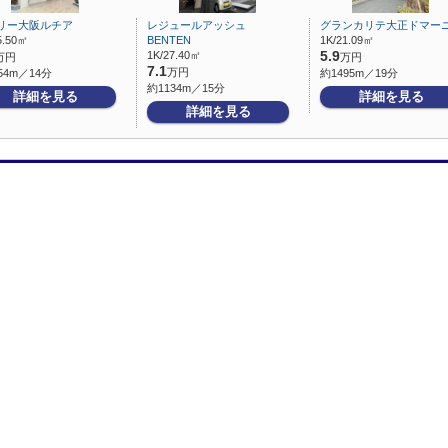
リー大阪ルチア
レジュールアッシュ
グランカリテ大正ドマー
5.50㎡
BENTEN
1K/21.09㎡
1K/27.40㎡
5.9
万円
万円
7.1
万円
54m／14分
約1495m／19分
約1134m／15分
詳細を見る
詳細を見る
詳細を見る