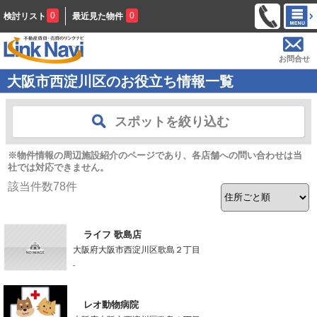
0
0
検討リスト
最近見た物件
お問合せ
大阪市西淀川区のお役立ち情報一覧
スポットを絞り込む
※物件情報の周辺施設紹介のページであり、各店舗への問い合わせは当
社では対応できません。
該当件数
78
件
ライフ 歌島店
大阪府大阪市西淀川区歌島２丁目
-
レオ動物病院