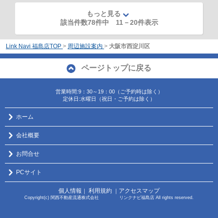
もっと見る
該当件数78件中
11
－
20
件表示
Link Navi 福島店TOP
>
周辺施設案内
>
大阪市西淀川区
ページトップに戻る
営業時間:9：30～19：00（ご予約時は除く）
定休日:水曜日（祝日・ご予約は除く）
ホーム
会社概要
お問合せ
PCサイト
個人情報
利用規約
アクセスマップ
｜
｜
Copyright(c) 関西不動産流通株式会社 リンクナビ福島店 All rights reserved.