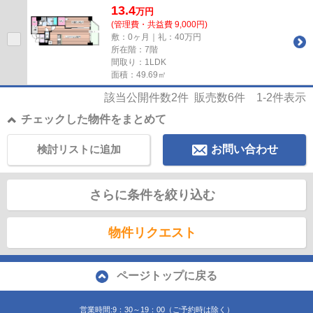
13.4
万
円
(管理費・共益費 9,000円)
敷：0ヶ月｜礼：40万円
所在階：7階
間取り：1LDK
面積：49.69㎡
該当公開件数
2
件 販売数
6
件
1-2
件表示
チェックした物件をまとめて
検討リストに追加
お問い合わせ
さらに条件を絞り込む
物件リクエスト
ページトップに戻る
営業時間:9：30～19：00（ご予約時は除く）