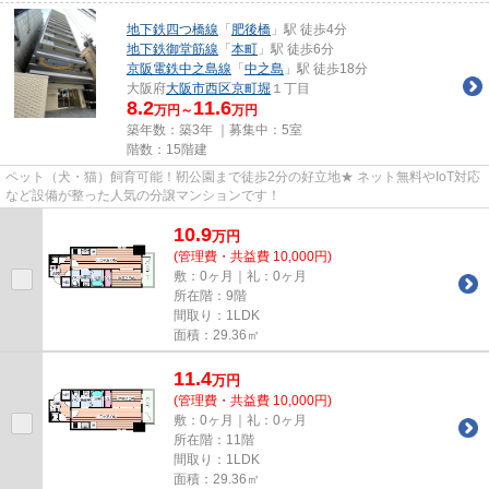
地下鉄四つ橋線
「
肥後橋
」駅 徒歩4分
地下鉄御堂筋線
「
本町
」駅 徒歩6分
京阪電鉄中之島線
「
中之島
」駅 徒歩18分
大阪府
大阪市西区
京町堀
１丁目
8.2
11.6
万円～
万円
築年数：築3年 ｜募集中：
5室
階数：15階建
ペット（犬・猫）飼育可能！靭公園まで徒歩2分の好立地★ ネット無料やIoT対応
など設備が整った人気の分譲マンションです！
10.9
万
円
(管理費・共益費 10,000円)
敷：0ヶ月｜礼：0ヶ月
所在階：9階
間取り：1LDK
面積：29.36㎡
11.4
万
円
(管理費・共益費 10,000円)
敷：0ヶ月｜礼：0ヶ月
所在階：11階
間取り：1LDK
面積：29.36㎡