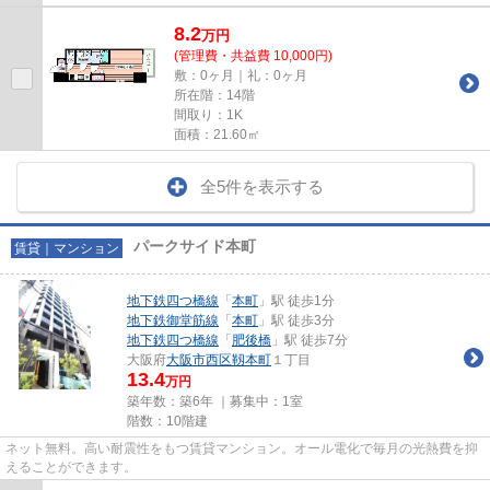
8.2
万
円
(管理費・共益費 10,000円)
敷：0ヶ月｜礼：0ヶ月
所在階：14階
間取り：1K
面積：21.60㎡
全5件を表示する
パークサイド本町
賃貸｜マンション
地下鉄四つ橋線
「
本町
」駅 徒歩1分
地下鉄御堂筋線
「
本町
」駅 徒歩3分
地下鉄四つ橋線
「
肥後橋
」駅 徒歩7分
大阪府
大阪市西区
靱本町
１丁目
13.4
万円
築年数：築6年 ｜募集中：
1室
階数：10階建
ネット無料。高い耐震性をもつ賃貸マンション。オール電化で毎月の光熱費を抑
えることができます。