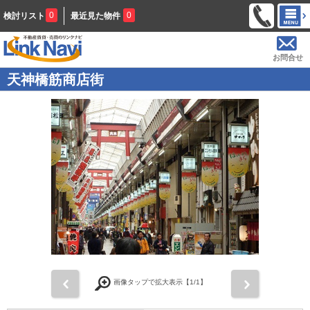
0
0
検討リスト
最近見た物件
お問合せ
天神橋筋商店街
前
次
画像タップで拡大表示【
1
/1】