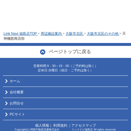
Link Navi 福島店TOP
>
周辺施設案内
>
大阪市北区
>
大阪市北区のその他
>
天
神橋筋商店街
ページトップに戻る
営業時間:9：30～19：00（ご予約時は除く）
定休日:水曜日（祝日・ご予約は除く）
ホーム
会社概要
お問合せ
PCサイト
個人情報
利用規約
アクセスマップ
｜
｜
Copyright(c) 関西不動産流通株式会社 リンクナビ福島店 All rights reserved.