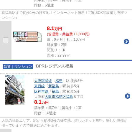
階数：5階建
新福島駅まで徒歩1分の好立地！インターネット無料！宅配BOX等設備も充実マ
ンション♪
8.1
万
円
(管理費・共益費 11,000円)
敷：0ヶ月｜礼：10万円
所在階：2階
間取り：1K
面積：22.99㎡
BPRレジデンス福島
賃貸｜マンション
大阪環状線
「
福島
」駅 徒歩3分
東西線
「
新福島
」駅 徒歩5分
阪神本線
「
福島
」駅 徒歩5分
大阪府
大阪市福島区
福島
８丁目
8.1
万円
築年数：築7年 ｜募集中：
1室
階数：14階建
人気の福島エリア。駅から徒歩3分の好立地。嬉しいネット無料。欲しい設備が
揃っていますので快適に過ごせます。