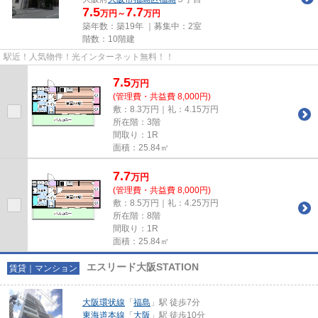
7.5
7.7
万円～
万円
築年数：築19年 ｜募集中：
2室
階数：10階建
駅近！人気物件！光インターネット無料！！
7.5
万
円
(管理費・共益費 8,000円)
敷：8.3万円｜礼：4.15万円
所在階：3階
間取り：1R
面積：25.84㎡
7.7
万
円
(管理費・共益費 8,000円)
敷：8.5万円｜礼：4.25万円
所在階：8階
間取り：1R
面積：25.84㎡
エスリード大阪STATION
賃貸｜マンション
大阪環状線
「
福島
」駅 徒歩7分
東海道本線
「
大阪
」駅 徒歩10分