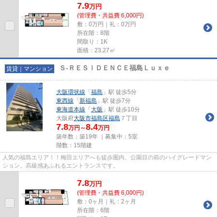
7.9
万
円
(管理費・共益費 6,000円)
敷：0万円｜礼：0万円
所在階：8階
間取り：1K
面積：23.27㎡
Ｓ-ＲＥＳＩＤＥＮＣＥ福島Ｌｕｘｅ
賃貸｜マンション
大阪環状線
「
福島
」駅 徒歩5分
東西線
「
新福島
」駅 徒歩7分
東海道本線
「
大阪
」駅 徒歩10分
大阪府
大阪市福島区
福島
７丁目
7.8
8.4
万円～
万円
築年数：築19年 ｜募集中：
5室
階数：15階建
人気の福島エリア！！梅田エリアへも徒歩圏内。公園目の前のハイグレードマン
ション。高級感あふれるエントランスです。
7.8
万
円
(管理費・共益費 6,000円)
敷：0ヶ月｜礼：2ヶ月
所在階：6階