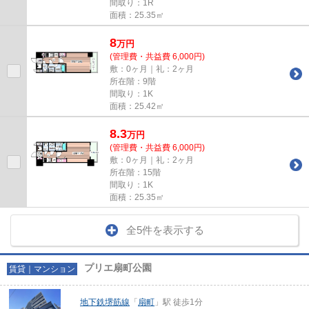
間取り：1R
面積：25.35㎡
8
万
円
(管理費・共益費 6,000円)
敷：0ヶ月｜礼：2ヶ月
所在階：9階
間取り：1K
面積：25.42㎡
8.3
万
円
(管理費・共益費 6,000円)
敷：0ヶ月｜礼：2ヶ月
所在階：15階
間取り：1K
面積：25.35㎡
全5件を表示する
プリエ扇町公園
賃貸｜マンション
地下鉄堺筋線
「
扇町
」駅 徒歩1分