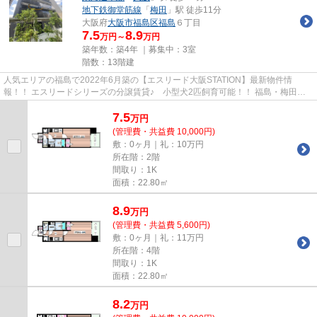
地下鉄御堂筋線
「
梅田
」駅 徒歩11分
大阪府
大阪市福島区
福島
６丁目
7.5
8.9
万円～
万円
築年数：築4年 ｜募集中：
3室
階数：13階建
人気エリアの福島で2022年6月築の【エスリード大阪STATION】最新物件情
報！！ エスリードシリーズの分譲賃貸♪ 小型犬2匹飼育可能！！ 福島・梅田エ
リアが徒歩圏内の立地良好マンショ...
7.5
万
円
(管理費・共益費 10,000円)
敷：0ヶ月｜礼：10万円
所在階：2階
間取り：1K
面積：22.80㎡
8.9
万
円
(管理費・共益費 5,600円)
敷：0ヶ月｜礼：11万円
所在階：4階
間取り：1K
面積：22.80㎡
8.2
万
円