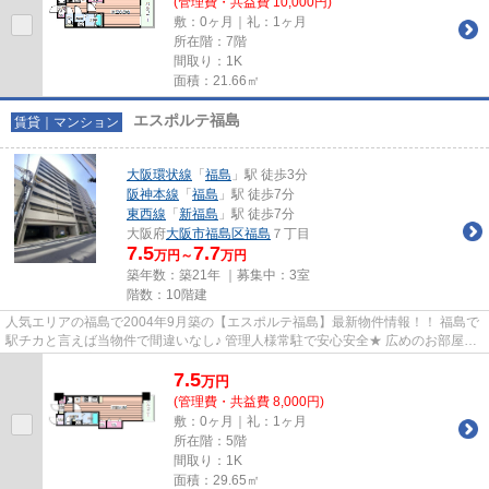
(管理費・共益費 10,000円)
敷：0ヶ月｜礼：1ヶ月
所在階：7階
間取り：1K
面積：21.66㎡
エスポルテ福島
賃貸｜マンション
大阪環状線
「
福島
」駅 徒歩3分
阪神本線
「
福島
」駅 徒歩7分
東西線
「
新福島
」駅 徒歩7分
大阪府
大阪市福島区
福島
７丁目
7.5
7.7
万円～
万円
築年数：築21年 ｜募集中：
3室
階数：10階建
人気エリアの福島で2004年9月築の【エスポルテ福島】最新物件情報！！ 福島で
駅チカと言えば当物件で間違いなし♪ 管理人様常駐で安心安全★ 広めのお部屋ば
かりですので広いお部屋をお...
7.5
万
円
(管理費・共益費 8,000円)
敷：0ヶ月｜礼：1ヶ月
所在階：5階
間取り：1K
面積：29.65㎡