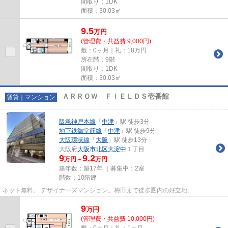
間取り：1DK
面積：30.03㎡
9.5
万
円
(管理費・共益費 9,000円)
敷：0ヶ月｜礼：18万円
所在階：9階
間取り：1DK
面積：30.03㎡
ＡＲＲＯＷ ＦＩＥＬＤＳ壱番館
賃貸｜マンション
阪急神戸本線
「
中津
」駅 徒歩3分
地下鉄御堂筋線
「
中津
」駅 徒歩9分
大阪環状線
「
大阪
」駅 徒歩13分
大阪府
大阪市北区
大淀中
１丁目
9
9.2
万円～
万円
築年数：築17年 ｜募集中：
2室
階数：10階建
ネット無料。 デザイナーズマンション。梅田まで徒歩圏内の好立地。
9
万
円
(管理費・共益費 10,000円)
敷：0ヶ月｜礼：1ヶ月