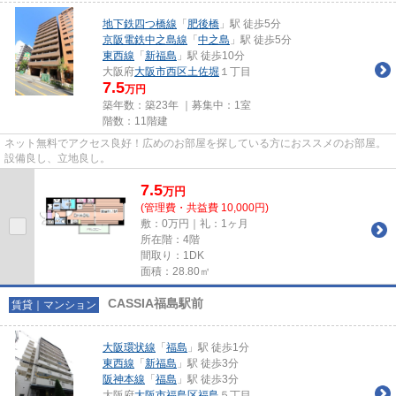
地下鉄四つ橋線
「
肥後橋
」駅 徒歩5分
京阪電鉄中之島線
「
中之島
」駅 徒歩5分
東西線
「
新福島
」駅 徒歩10分
大阪府
大阪市西区
土佐堀
１丁目
7.5
万円
築年数：築23年 ｜募集中：
1室
階数：11階建
ネット無料でアクセス良好！広めのお部屋を探している方におススメのお部屋。
設備良し、立地良し。
7.5
万
円
(管理費・共益費 10,000円)
敷：0万円｜礼：1ヶ月
所在階：4階
間取り：1DK
面積：28.80㎡
CASSIA福島駅前
賃貸｜マンション
大阪環状線
「
福島
」駅 徒歩1分
東西線
「
新福島
」駅 徒歩3分
阪神本線
「
福島
」駅 徒歩3分
大阪府
大阪市福島区
福島
５丁目