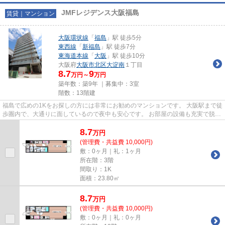
JMFレジデンス大阪福島
賃貸｜マンション
大阪環状線
「
福島
」駅 徒歩5分
東西線
「
新福島
」駅 徒歩7分
東海道本線
「
大阪
」駅 徒歩10分
大阪府
大阪市北区
大淀南
１丁目
8.7
9
万円～
万円
築年数：築9年 ｜募集中：
3室
階数：13階建
福島で広めの1Kをお探しの方には非常にお勧めのマンションです。 大阪駅まで徒
歩圏内で、大通りに面しているので夜中も安心です。 お部屋の設備も充実で脱衣
所に洗濯機置場があるのも...
8.7
万
円
(管理費・共益費 10,000円)
敷：0ヶ月｜礼：1ヶ月
所在階：3階
間取り：1K
面積：23.80㎡
8.7
万
円
(管理費・共益費 10,000円)
敷：0ヶ月｜礼：0ヶ月