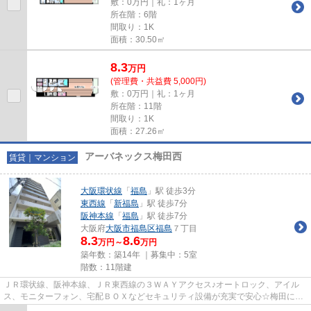
敷：0万円｜礼：1ヶ月
所在階：6階
間取り：1K
面積：30.50㎡
8.3
万
円
(管理費・共益費 5,000円)
敷：0万円｜礼：1ヶ月
所在階：11階
間取り：1K
面積：27.26㎡
アーバネックス梅田西
賃貸｜マンション
大阪環状線
「
福島
」駅 徒歩3分
東西線
「
新福島
」駅 徒歩7分
阪神本線
「
福島
」駅 徒歩7分
大阪府
大阪市福島区
福島
７丁目
8.3
8.6
万円～
万円
築年数：築14年 ｜募集中：
5室
階数：11階建
ＪＲ環状線、阪神本線、ＪＲ東西線の３ＷＡＹアクセス♪オートロック、アイル
ス、モニターフォン、宅配ＢＯＸなどセキュリティ設備が充実で安心☆梅田に歩
いて行ける☆理想のロケーション☆