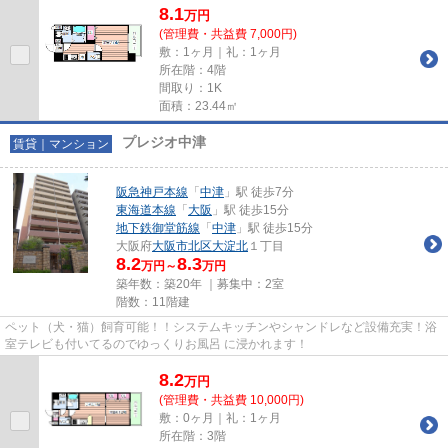
8.1
万
円
(管理費・共益費 7,000円)
敷：1ヶ月｜礼：1ヶ月
所在階：4階
間取り：1K
面積：23.44㎡
プレジオ中津
賃貸｜マンション
阪急神戸本線
「
中津
」駅 徒歩7分
東海道本線
「
大阪
」駅 徒歩15分
地下鉄御堂筋線
「
中津
」駅 徒歩15分
大阪府
大阪市北区
大淀北
１丁目
8.2
8.3
万円～
万円
築年数：築20年 ｜募集中：
2室
階数：11階建
ペット（犬・猫）飼育可能！！システムキッチンやシャンドレなど設備充実！浴
室テレビも付いてるのでゆっくりお風呂 に浸かれます！
8.2
万
円
(管理費・共益費 10,000円)
敷：0ヶ月｜礼：1ヶ月
所在階：3階