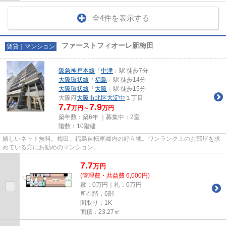
全4件を表示する
ファーストフィオーレ新梅田
賃貸｜マンション
阪急神戸本線
「
中津
」駅 徒歩7分
大阪環状線
「
福島
」駅 徒歩14分
大阪環状線
「
大阪
」駅 徒歩15分
大阪府
大阪市北区
大淀中
１丁目
7.7
7.9
万円～
万円
築年数：築6年 ｜募集中：
2室
階数：10階建
嬉しいネット無料。梅田、福島自転車圏内の好立地。ワンランク上のお部屋を求
めている方にお勧めのマンション。
7.7
万
円
(管理費・共益費 6,000円)
敷：0万円｜礼：0万円
所在階：6階
間取り：1K
面積：23.27㎡