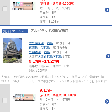
(管理費・共益費 6,500円)
敷：0万円｜礼：9万円
所在階：3階
間取り：1K
面積：31.03㎡
アルグラッド梅田WEST
賃貸｜マンション
大阪環状線
「
福島
」駅 徒歩3分
東西線
「
新福島
」駅 徒歩7分
阪神本線
「
福島
」駅 徒歩5分
大阪府
大阪市福島区
福島
６丁目
9.1
14.2
万円～
万円
築年数：築7年 ｜募集中：
6室
階数：15階建
人気エリアの福島で2018年10月築の【アルグラッド梅田WEST】最新物件情
報！！ アルグラッドシリーズの賃貸マンション♪ネット無料♪ １Kはお部屋８帖と
広め★★追い炊き機能付き★★ JR大阪...
9.1
万
円
(管理費・共益費 10,000円)
敷：0ヶ月｜礼：5万円
所在階：4階
間取り：1K