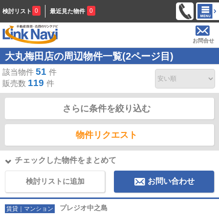
0
0
検討リスト
最近見た物件
お問合せ
大丸梅田店の周辺物件一覧(2ページ目)
51
該当物件
件
119
販売数
件
さらに条件を絞り込む
物件リクエスト
チェックした物件をまとめて
検討リストに追加
お問い合わせ
プレジオ中之島
賃貸｜マンション