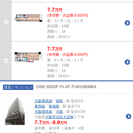
7.7
万
円
(管理費・共益費 8,000円)
敷：0ヶ月｜礼：1ヶ月
所在階：10階
間取り：1K
面積：28.92㎡
7.7
万
円
(管理費・共益費 8,000円)
敷：0ヶ月｜礼：1ヶ月
所在階：10階
間取り：1K
面積：29.65㎡
ONE ROOF FLAT FUKUSHIMA
賃貸｜マンション
大阪環状線
「
福島
」駅 徒歩5分
東西線
「
新福島
」駅 徒歩7分
大阪環状線
「
大阪
」駅 徒歩13分
大阪府
大阪市北区
大淀南
３丁目
7.7
8.9
万円～
万円
築年数：築18年 ｜募集中：
4室