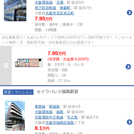
大阪環状線
「
天満
」駅 徒歩5分
地下鉄谷町線
「
南森町
」駅 徒歩7分
大阪府
大阪市北区
末広町
7.95
万円
築年数：築6年 ｜募集中：
1室
階数：14階建
当社募集窓口！礼金1か月アップで賃料2,000円ダウン契約可能です！ インターネ
ット無料！犬・猫飼育可能！当社募集窓口のお部屋です！
7.95
万
円
(管理費・共益費 8,000円)
敷：0万円｜礼：0ヶ月
所在階：6階
間取り：1K
面積：27.14㎡
セイワパレス福島駅前
賃貸｜マンション
東西線
「
新福島
」駅 徒歩1分
大阪環状線
「
福島
」駅 徒歩3分
京阪電鉄中之島線
「
中之島
」駅 徒歩7分
大阪府
大阪市福島区
福島
１丁目
8.1
万円
築年数：築9年 ｜募集中：
1室