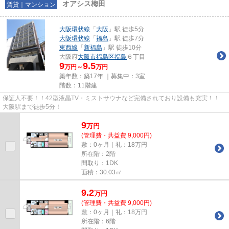
オアシス梅田
賃貸｜マンション
大阪環状線
「
大阪
」駅 徒歩5分
大阪環状線
「
福島
」駅 徒歩7分
東西線
「
新福島
」駅 徒歩10分
大阪府
大阪市福島区
福島
６丁目
9
9.5
万円～
万円
築年数：築17年 ｜募集中：
3室
階数：11階建
保証人不要！！42型液晶TV・ミストサウナなど完備されており設備も充実！！
大阪駅まで徒歩5分！
9
万
円
(管理費・共益費 9,000円)
敷：0ヶ月｜礼：18万円
所在階：2階
間取り：1DK
面積：30.03㎡
9.2
万
円
(管理費・共益費 9,000円)
敷：0ヶ月｜礼：18万円
所在階：6階