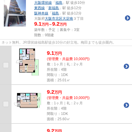
大阪環状線
「
福島
」駅 徒歩10分
東西線
「
新福島
」駅 徒歩12分
阪神本線
「
福島
」駅 徒歩12分
大阪府
大阪市北区
大淀南
３丁目
9.1
9.2
万円～
万円
築年数：予定 ｜募集中：
3室
階数：9階建
ネット無料。JR環状線福島駅徒歩10分の好立地。梅田までも徒歩圏内。
9.1
万
円
(管理費・共益費 10,000円)
敷：1ヶ月｜礼：2ヶ月
所在階：4階
間取り：1DK
面積：25.01㎡
9.2
万
円
(管理費・共益費 10,000円)
敷：1ヶ月｜礼：2ヶ月
所在階：4階
間取り：1DK
面積：25.60㎡
9.2
万
円