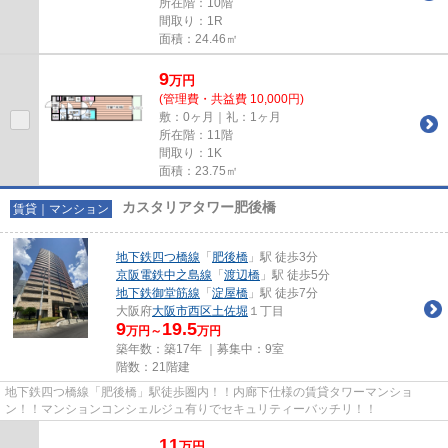
所在階：10階
間取り：1R
面積：24.46㎡
9
万
円
(管理費・共益費 10,000円)
敷：0ヶ月｜礼：1ヶ月
所在階：11階
間取り：1K
面積：23.75㎡
カスタリアタワー肥後橋
賃貸｜マンション
地下鉄四つ橋線
「
肥後橋
」駅 徒歩3分
京阪電鉄中之島線
「
渡辺橋
」駅 徒歩5分
地下鉄御堂筋線
「
淀屋橋
」駅 徒歩7分
大阪府
大阪市西区
土佐堀
１丁目
9
19.5
万円～
万円
築年数：築17年 ｜募集中：
9室
階数：21階建
地下鉄四つ橋線「肥後橋」駅徒歩圏内！！内廊下仕様の賃貸タワーマンショ
ン！！マンションコンシェルジュ有りでセキュリティーバッチリ！！
11
万
円