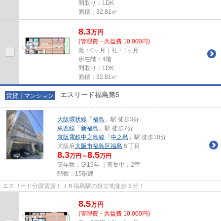
間取り：1DK
面積：32.81㎡
8.3
万
円
(管理費・共益費 10,000円)
敷：0ヶ月｜礼：1ヶ月
所在階：4階
間取り：1DK
面積：32.81㎡
エスリード福島第5
賃貸｜マンション
大阪環状線
「
福島
」駅 徒歩3分
東西線
「
新福島
」駅 徒歩7分
京阪電鉄中之島線
「
中之島
」駅 徒歩10分
大阪府
大阪市福島区
福島
８丁目
8.3
8.5
万円～
万円
築年数：築19年 ｜募集中：
2室
階数：15階建
エスリード分譲賃貸！ＪＲ福島駅の好立地徒歩３分！
8.5
万
円
(管理費・共益費 10,000円)