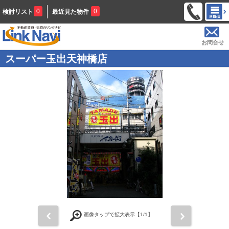
0
0
検討リスト
最近見た物件
お問合せ
スーパー玉出天神橋店
前
次
画像タップで拡大表示【
1
/1】