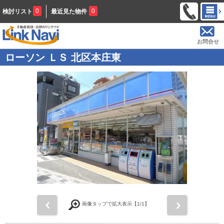
0
0
検討リスト
最近見た物件
お問合せ
ローソン ＬＳ 北区本庄東
前
次
画像タップで拡大表示【
1
/1】