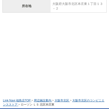
大阪府大阪市北区本庄東１丁目１３
所在地
－２
Link Navi 福島店TOP
>
周辺施設案内
>
大阪市北区
>
大阪市北区のコンビニエ
ンスストア
>
ローソン ＬＳ 北区本庄東