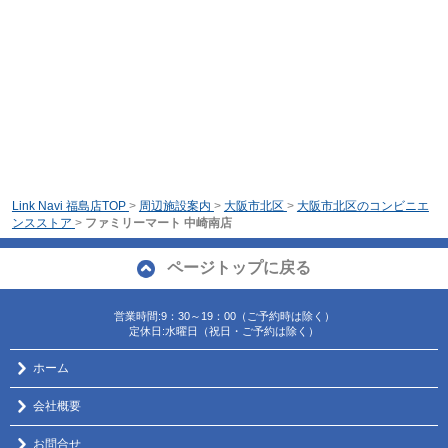
Link Navi 福島店TOP
>
周辺施設案内
>
大阪市北区
>
大阪市北区のコンビニエ
ンスストア
>
ファミリーマート 中崎南店
ページトップに戻る
営業時間:9：30～19：00（ご予約時は除く）
定休日:水曜日（祝日・ご予約は除く）
ホーム
会社概要
お問合せ