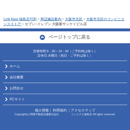
Link Navi 福島店TOP
>
周辺施設案内
>
大阪市北区
>
大阪市北区のコンビニエ
ンスストア
>
セブン−イレブン 大阪新サンケイビル店
ページトップに戻る
営業時間:9：30～19：00（ご予約時は除く）
定休日:水曜日（祝日・ご予約は除く）
ホーム
会社概要
お問合せ
PCサイト
個人情報
利用規約
アクセスマップ
｜
｜
Copyright(c) 関西不動産流通株式会社 リンクナビ福島店 All rights reserved.