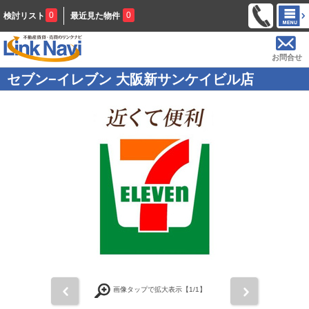
0
0
検討リスト
最近見た物件
お問合せ
セブン−イレブン 大阪新サンケイビル店
前
次
画像タップで拡大表示【
1
/1】