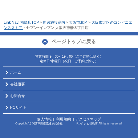
Link Navi 福島店TOP
>
周辺施設案内
>
大阪市北区
>
大阪市北区のコンビニエ
ンスストア
>
セブン−イレブン 大阪天神橋８丁目店
ページトップに戻る
営業時間:9：30～19：00（ご予約時は除く）
定休日:水曜日（祝日・ご予約は除く）
ホーム
会社概要
お問合せ
PCサイト
個人情報
利用規約
アクセスマップ
｜
｜
Copyright(c) 関西不動産流通株式会社 リンクナビ福島店 All rights reserved.