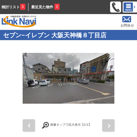
0
0
検討リスト
最近見た物件
お問合せ
セブン−イレブン 大阪天神橋８丁目店
前
次
画像タップで拡大表示【
1
/1】