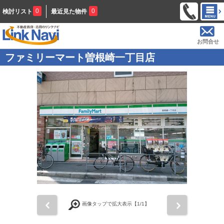
0
0
検討リスト
最近見た物件
お問合せ
ファミリーマート曽根崎一丁目店
前
次
画像タップで拡大表示【
1
/1】