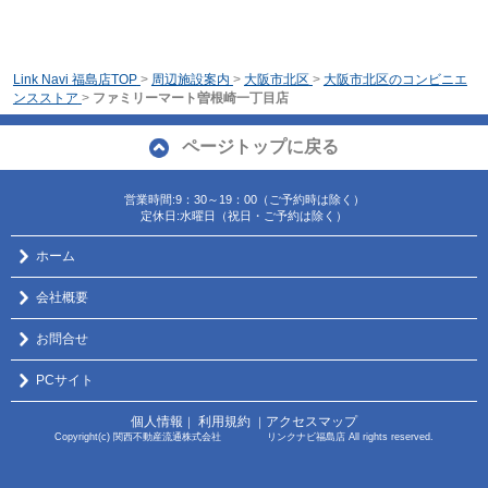
Link Navi 福島店TOP
>
周辺施設案内
>
大阪市北区
>
大阪市北区のコンビニエ
ンスストア
>
ファミリーマート曽根崎一丁目店
ページトップに戻る
営業時間:9：30～19：00（ご予約時は除く）
定休日:水曜日（祝日・ご予約は除く）
ホーム
会社概要
お問合せ
PCサイト
個人情報
利用規約
アクセスマップ
｜
｜
Copyright(c) 関西不動産流通株式会社 リンクナビ福島店 All rights reserved.