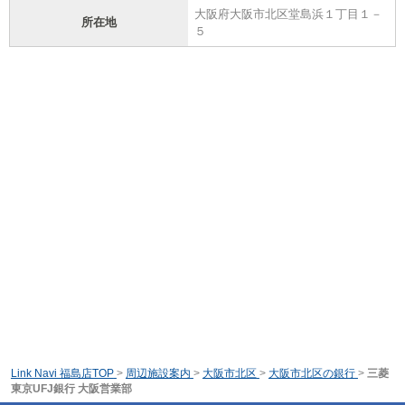
大阪府大阪市北区堂島浜１丁目１－
所在地
５
Link Navi 福島店TOP
>
周辺施設案内
>
大阪市北区
>
大阪市北区の銀行
>
三菱
東京UFJ銀行 大阪営業部