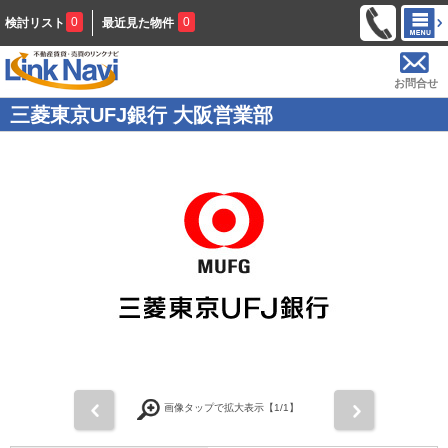
0
0
検討リスト
最近見た物件
お問合せ
三菱東京UFJ銀行 大阪営業部
前
次
画像タップで拡大表示【
1
/1】