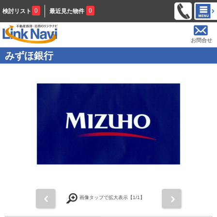
0
0
検討リスト
最近見た物件
お問合せ
みずほ銀行
前
次
画像タップで拡大表示【
1
/1】