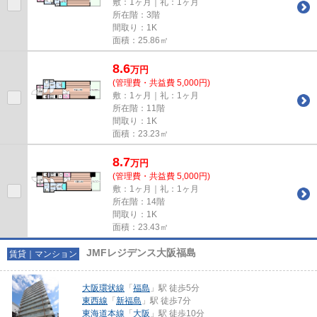
敷：1ヶ月｜礼：1ヶ月
所在階：3階
間取り：1K
面積：25.86㎡
8.6
万
円
(管理費・共益費 5,000円)
敷：1ヶ月｜礼：1ヶ月
所在階：11階
間取り：1K
面積：23.23㎡
8.7
万
円
(管理費・共益費 5,000円)
敷：1ヶ月｜礼：1ヶ月
所在階：14階
間取り：1K
面積：23.43㎡
JMFレジデンス大阪福島
賃貸｜マンション
大阪環状線
「
福島
」駅 徒歩5分
東西線
「
新福島
」駅 徒歩7分
東海道本線
「
大阪
」駅 徒歩10分