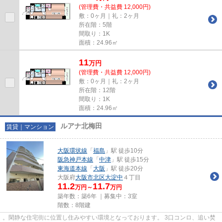
(管理費・共益費 12,000円)
敷：0ヶ月｜礼：2ヶ月
所在階：5階
間取り：1K
面積：24.96㎡
11
万
円
(管理費・共益費 12,000円)
敷：0ヶ月｜礼：2ヶ月
所在階：12階
間取り：1K
面積：24.96㎡
ルアナ北梅田
賃貸｜マンション
大阪環状線
「
福島
」駅 徒歩10分
阪急神戸本線
「
中津
」駅 徒歩15分
東海道本線
「
大阪
」駅 徒歩20分
大阪府
大阪市北区
大淀中
４丁目
11.2
11.7
万円～
万円
築年数：築6年 ｜募集中：
3室
階数：8階建
。閑静な住宅街に位置し住みやすい環境となっております。 3口コンロ、追い焚