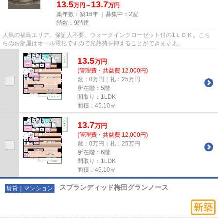
13.5
13.7
万円～
万円
築年数：築16年 ｜募集中：
2室
階数：9階建
人気の福島エリア。保証人不要。ウォークインクローゼット付の1ＬＤＫ。こち
らのお部屋はオール電化ですので光熱費を抑えることができますよ。
13.5
万
円
(管理費・共益費 12,000円)
敷：0万円｜礼：25万円
所在階：5階
間取り：1LDK
面積：45.10㎡
13.7
万
円
(管理費・共益費 12,000円)
敷：0万円｜礼：25万円
所在階：6階
間取り：1LDK
面積：45.10㎡
スプランディッド梅田グランノース
賃貸｜マンション