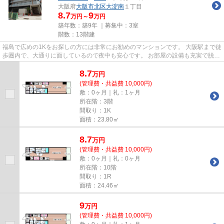
大阪府
大阪市北区
大淀南
１丁目
8.7
9
万円～
万円
築年数：築9年 ｜募集中：
3室
階数：13階建
福島で広めの1Kをお探しの方には非常にお勧めのマンションです。 大阪駅まで徒
歩圏内で、大通りに面しているので夜中も安心です。 お部屋の設備も充実で脱衣
所に洗濯機置場があるのも...
8.7
万
円
(管理費・共益費 10,000円)
敷：0ヶ月｜礼：1ヶ月
所在階：3階
間取り：1K
面積：23.80㎡
8.7
万
円
(管理費・共益費 10,000円)
敷：0ヶ月｜礼：0ヶ月
所在階：10階
間取り：1R
面積：24.46㎡
9
万
円
(管理費・共益費 10,000円)