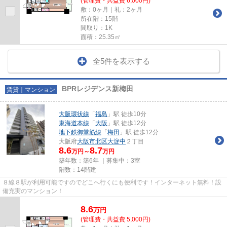
(管理費・共益費 6,000円)
敷：0ヶ月｜礼：2ヶ月
所在階：15階
間取り：1K
面積：25.35㎡
全5件を表示する
BPRレジデンス新梅田
賃貸｜マンション
大阪環状線
「
福島
」駅 徒歩10分
東海道本線
「
大阪
」駅 徒歩12分
地下鉄御堂筋線
「
梅田
」駅 徒歩12分
大阪府
大阪市北区
大淀中
２丁目
8.6
8.7
万円～
万円
築年数：築6年 ｜募集中：
3室
階数：14階建
８線８駅が利用可能ですのでどこへ行くにも便利です！インターネット無料！設
備充実のマンション！
8.6
万
円
(管理費・共益費 5,000円)