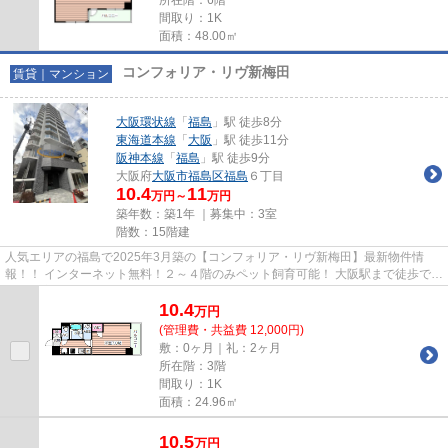
間取り：1K
面積：48.00㎡
コンフォリア・リヴ新梅田
賃貸｜マンション
大阪環状線
「
福島
」駅 徒歩8分
東海道本線
「
大阪
」駅 徒歩11分
阪神本線
「
福島
」駅 徒歩9分
大阪府
大阪市福島区
福島
６丁目
10.4
11
万円～
万円
築年数：築1年 ｜募集中：
3室
階数：15階建
人気エリアの福島で2025年3月築の【コンフォリア・リヴ新梅田】最新物件情
報！！ インターネット無料！２～４階のみペット飼育可能！ 大阪駅まで徒歩で行
ける好立地！大阪エリアどこで...
10.4
万
円
(管理費・共益費 12,000円)
敷：0ヶ月｜礼：2ヶ月
所在階：3階
間取り：1K
面積：24.96㎡
10.5
万
円