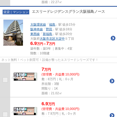
面積：22.27㎡
エスリードレジデンスグラン大阪福島ノース
賃貸｜マンション
大阪環状線
「
福島
」駅 徒歩15分
阪神本線
「
野田
」駅 徒歩18分
東西線
「
新福島
」駅 徒歩20分
大阪府
大阪市北区
大淀中
５丁目
6.9
7
万円～
万円
築年数：築3年 ｜募集中：
4室
階数：10階建
ネット無料！ペット飼育可！設備が整ったエスリードシリーズです！
7
万
円
(管理費・共益費 10,000円)
敷：8万円｜礼：0ヶ月
所在階：3階
間取り：1K
面積：21.02㎡
6.9
万
円
(管理費・共益費 10,000円)
敷：7.9万円｜礼：0ヶ月