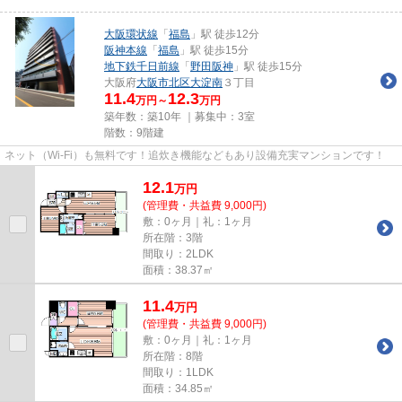
大阪環状線
「
福島
」駅 徒歩12分
阪神本線
「
福島
」駅 徒歩15分
地下鉄千日前線
「
野田阪神
」駅 徒歩15分
大阪府
大阪市北区
大淀南
３丁目
11.4
12.3
万円～
万円
築年数：築10年 ｜募集中：
3室
階数：9階建
ネット（Wi‐Fi）も無料です！追炊き機能などもあり設備充実マンションです！
12.1
万
円
(管理費・共益費 9,000円)
敷：0ヶ月｜礼：1ヶ月
所在階：3階
間取り：2LDK
面積：38.37㎡
11.4
万
円
(管理費・共益費 9,000円)
敷：0ヶ月｜礼：1ヶ月
所在階：8階
間取り：1LDK
面積：34.85㎡