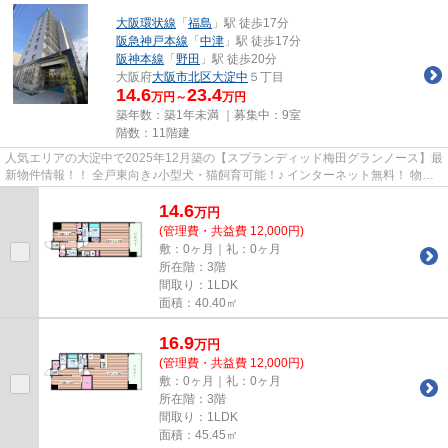
大阪環状線
「
福島
」駅 徒歩17分
阪急神戸本線
「
中津
」駅 徒歩17分
阪神本線
「
野田
」駅 徒歩20分
大阪府
大阪市北区
大淀中
５丁目
14.6
23.4
万円～
万円
築年数：築1年未満 ｜募集中：
9室
階数：11階建
人気エリアの大淀中で2025年12月築の【スプランディッド梅田グランノース】最
新物件情報！！ 全戸東向き♪小型犬・猫飼育可能！♪ インターネット無料！ 物件
の詳細については「リンクナ...
14.6
万
円
(管理費・共益費 12,000円)
敷：0ヶ月｜礼：0ヶ月
所在階：3階
間取り：1LDK
面積：40.40㎡
16.9
万
円
(管理費・共益費 12,000円)
敷：0ヶ月｜礼：0ヶ月
所在階：3階
間取り：1LDK
面積：45.45㎡