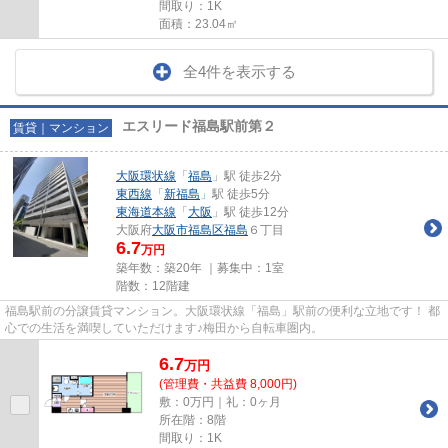
間取り：1K
面積：23.04㎡
全4件を表示する
エスリード福島駅前第２
賃貸｜マンション
大阪環状線
「
福島
」駅 徒歩2分
東西線
「
新福島
」駅 徒歩5分
東海道本線
「
大阪
」駅 徒歩12分
大阪府
大阪市福島区
福島
６丁目
6.7
万円
築年数：築20年 ｜募集中：
1室
階数：12階建
福島駅前の分譲賃貸マンション。大阪環状線「福島」駅前の便利な立地です！ 都
心での生活を満喫していただけます♪梅田から自転車圏内。
6.7
万
円
(管理費・共益費 8,000円)
敷：0万円｜礼：0ヶ月
所在階：8階
間取り：1K