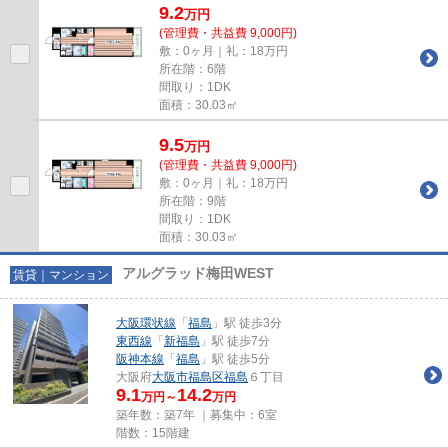
9.2
万
円
(管理費・共益費 9,000円)
敷：0ヶ月｜礼：18万円
所在階：6階
間取り：1DK
面積：30.03㎡
9.5
万
円
(管理費・共益費 9,000円)
敷：0ヶ月｜礼：18万円
所在階：9階
間取り：1DK
面積：30.03㎡
アルグラッド梅田WEST
賃貸｜マンション
大阪環状線
「
福島
」駅 徒歩3分
東西線
「
新福島
」駅 徒歩7分
阪神本線
「
福島
」駅 徒歩5分
大阪府
大阪市福島区
福島
６丁目
9.1
14.2
万円～
万円
築年数：築7年 ｜募集中：
6室
階数：15階建