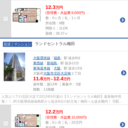
12.3
万
円
(管理費・共益費 9,000円)
敷：0ヶ月｜礼：1ヶ月
所在階：8階
間取り：2LDK
面積：38.37㎡
ランドセントラル梅田
賃貸｜マンション
大阪環状線
「
福島
」駅 徒歩8分
東西線
「
新福島
」駅 徒歩12分
東海道本線
「
大阪
」駅 徒歩13分
大阪府
大阪市北区
大淀南
２丁目
11.6
12.4
万円～
万円
築年数：築13年 ｜募集中：
3室
階数：11階建
人気エリアの北区大淀で2012年9月築の【ランドセントラル梅田】最新物件情
報！！ JR大阪環状線福島駅から徒歩8分の好立地！梅田へも徒歩圏内！ 宅配
BOX・浴室乾燥機完備！設備充実して...
12.2
万
円
(管理費・共益費 10,000円)
敷：0ヶ月｜礼：25万円
所在階：5階