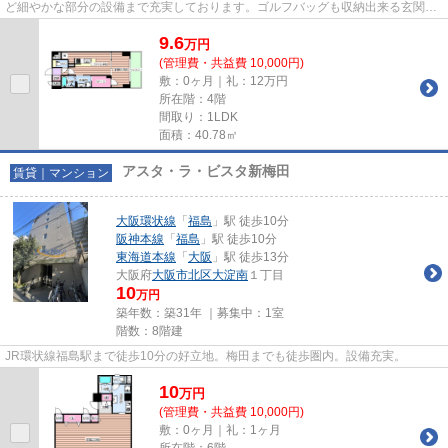
ど細やかな部分の設備まで充実しております。ゴルフバッグも収納出来る玄関収
納付き！！ 駅は少し遠いです...
9.6
万
円
(管理費・共益費 10,000円)
敷：0ヶ月｜礼：12万円
所在階：4階
間取り：1LDK
面積：40.78㎡
アスタ・ラ・ビスタ新梅田
賃貸｜マンション
大阪環状線
「
福島
」駅 徒歩10分
阪神本線
「
福島
」駅 徒歩10分
東海道本線
「
大阪
」駅 徒歩13分
大阪府
大阪市北区
大淀南
１丁目
10
万円
築年数：築31年 ｜募集中：
1室
階数：8階建
JR環状線福島駅まで徒歩10分の好立地。梅田までも徒歩圏内。設備充実。
10
万
円
(管理費・共益費 10,000円)
敷：0ヶ月｜礼：1ヶ月
所在階：6階