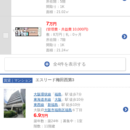
所在階：5階
間取り：1K
面積：21.02㎡
7
万
円
(管理費・共益費 10,000円)
敷：8万円｜礼：0ヶ月
所在階：7階
間取り：1K
面積：21.24㎡
全4件を表示する
エスリード梅田西第3
賃貸｜マンション
大阪環状線
「
福島
」駅 徒歩7分
東海道本線
「
大阪
」駅 徒歩10分
東西線
「
新福島
」駅 徒歩10分
大阪府
大阪市福島区
福島
６丁目
6.9
万円
築年数：築24年 ｜募集中：
1室
階数：11階建