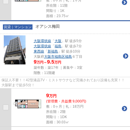
敷：0ヶ月｜礼：1ヶ月
所在階：11階
間取り：1K
面積：23.75㎡
オアシス梅田
賃貸｜マンション
大阪環状線
「
大阪
」駅 徒歩5分
大阪環状線
「
福島
」駅 徒歩7分
東西線
「
新福島
」駅 徒歩10分
大阪府
大阪市福島区
福島
６丁目
9
9.5
万円～
万円
築年数：築17年 ｜募集中：
3室
階数：11階建
保証人不要！！42型液晶TV・ミストサウナなど完備されており設備も充実！！
大阪駅まで徒歩5分！
9
万
円
(管理費・共益費 9,000円)
敷：0ヶ月｜礼：18万円
所在階：2階
間取り：1DK
面積：30.03㎡