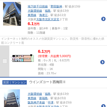
地下鉄千日前線
「
野田阪神
」駅 徒歩13分
大阪環状線
「
福島
」駅 徒歩13分
東西線
「
海老江
」駅 徒歩11分
大阪府
大阪市北区
大淀北
２丁目
6.1
万円
築年数：築14年 ｜募集中：
1室
階数：11階建
インターネット無料のオススメ分譲賃貸マンション。防災性・防音性に優れた鉄
筋コンクリート造
6.1
万
円
(管理費・共益費 5,000円)
敷：0ヶ月｜礼：6.6万円
所在階：4階
間取り：1K
面積：23.70㎡
ウインズコート西梅田Ⅱ
賃貸｜マンション
大阪環状線
「
福島
」駅 徒歩13分
東西線
「
新福島
」駅 徒歩15分
阪急神戸本線
「
中津
」駅 徒歩15分
大阪府
大阪市北区
大淀中
３丁目