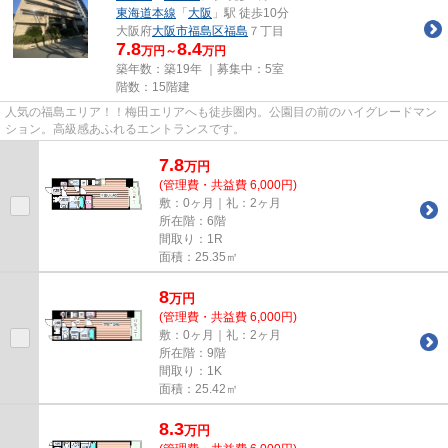
東海道本線
「
大阪
」駅 徒歩10分
大阪府
大阪市福島区
福島
７丁目
7.8
8.4
万円～
万円
築年数：築19年 ｜募集中：
5室
階数：15階建
人気の福島エリア！！梅田エリアへも徒歩圏内。公園目の前のハイグレードマン
ション。高級感あふれるエントランスです。
7.8
万
円
(管理費・共益費 6,000円)
敷：0ヶ月｜礼：2ヶ月
所在階：6階
間取り：1R
面積：25.35㎡
8
万
円
(管理費・共益費 6,000円)
敷：0ヶ月｜礼：2ヶ月
所在階：9階
間取り：1K
面積：25.42㎡
8.3
万
円