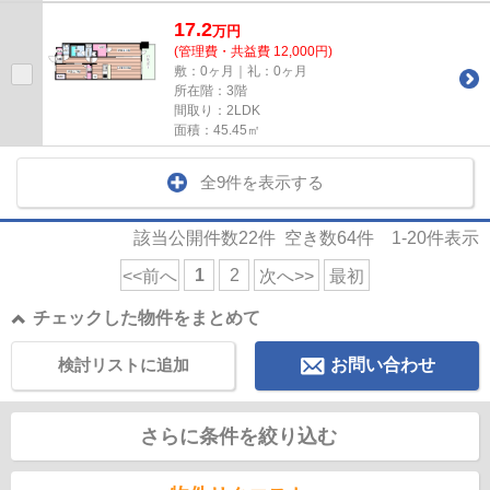
17.2
万
円
(管理費・共益費 12,000円)
敷：0ヶ月｜礼：0ヶ月
所在階：3階
間取り：2LDK
面積：45.45㎡
全9件を表示する
該当公開件数
22
件 空き数
64
件
1-20
件表示
1
2
<<前へ
次へ>>
最初
チェックした物件をまとめて
検討リストに追加
お問い合わせ
さらに条件を絞り込む