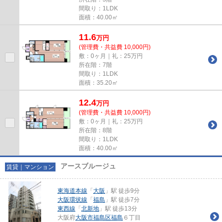
間取り：1LDK
面積：40.00㎡
11.6
万
円
(管理費・共益費 10,000円)
敷：0ヶ月｜礼：25万円
所在階：7階
間取り：1LDK
面積：35.20㎡
12.4
万
円
(管理費・共益費 10,000円)
敷：0ヶ月｜礼：25万円
所在階：8階
間取り：1LDK
面積：40.00㎡
アースブルージュ
賃貸｜マンション
東海道本線
「
大阪
」駅 徒歩9分
大阪環状線
「
福島
」駅 徒歩7分
東西線
「
北新地
」駅 徒歩13分
大阪府
大阪市福島区
福島
６丁目