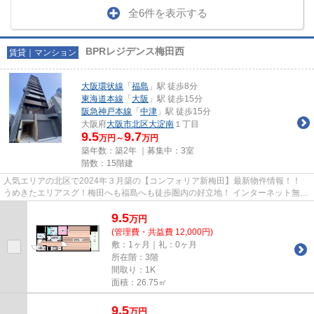
全6件を表示する
BPRレジデンス梅田西
賃貸｜マンション
大阪環状線
「
福島
」駅 徒歩8分
東海道本線
「
大阪
」駅 徒歩15分
阪急神戸本線
「
中津
」駅 徒歩15分
大阪府
大阪市北区
大淀南
１丁目
9.5
9.7
万円～
万円
築年数：築2年 ｜募集中：
3室
階数：15階建
人気エリアの北区で2024年３月築の【コンフォリア新梅田】最新物件情報！！
うめきたエリアスグ！梅田へも福島へも徒歩圏内の好立地！ インターネット無
料！浴室乾燥機、2口ガスコンロ...
9.5
万
円
(管理費・共益費 12,000円)
敷：1ヶ月｜礼：0ヶ月
所在階：3階
間取り：1K
面積：26.75㎡
9.5
万
円