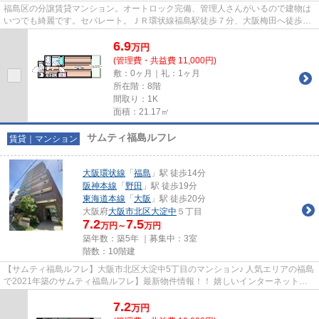
福島区の分譲賃貸マンション。オートロック完備、管理人さんがいるので建物は
いつでも綺麗です。セパレート。ＪＲ環状線福島駅徒歩７分、大阪梅田へ徒歩１
０分。
6.9
万
円
(管理費・共益費 11,000円)
敷：0ヶ月｜礼：1ヶ月
所在階：8階
間取り：1K
面積：21.17㎡
サムティ福島ルフレ
賃貸｜マンション
大阪環状線
「
福島
」駅 徒歩14分
阪神本線
「
野田
」駅 徒歩19分
東海道本線
「
大阪
」駅 徒歩20分
大阪府
大阪市北区
大淀中
５丁目
7.2
7.5
万円～
万円
築年数：築5年 ｜募集中：
3室
階数：10階建
【サムティ福島ルフレ】大阪市北区大淀中5丁目のマンション♪ 人気エリアの福島
で2021年築のサムティ福島ルフレ】最新物件情報！！ 嬉しいインターネット無
料。敷金・礼金ゼロですので...
7.2
万
円