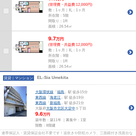
(管理費・共益費 12,000円)
敷：1ヶ月｜礼：1ヶ月
所在階：5階
間取り：1R
面積：26.54㎡
9.7
万
円
(管理費・共益費 12,000円)
敷：1ヶ月｜礼：1ヶ月
所在階：9階
間取り：1R
面積：26.54㎡
EL-Sia Umekita
賃貸｜マンション
大阪環状線
「
福島
」駅 徒歩15分
東西線
「
海老江
」駅 徒歩19分
東西線
「
新福島
」駅 徒歩21分
大阪府
大阪市北区
大淀中
５丁目
9.6
万円
築年数：築11年 ｜募集中：
1室
階数：8階建
連帯保証人・賃貸保証会社不要です！追炊きや防犯カメラ、三面鏡付き洗面台な