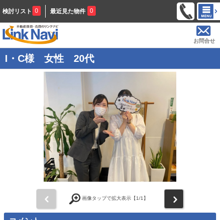
0
0
検討リスト
最近見た物件
お問合せ
I・C様 女性 20代
前
次
画像タップで拡大表示【
1
/1】