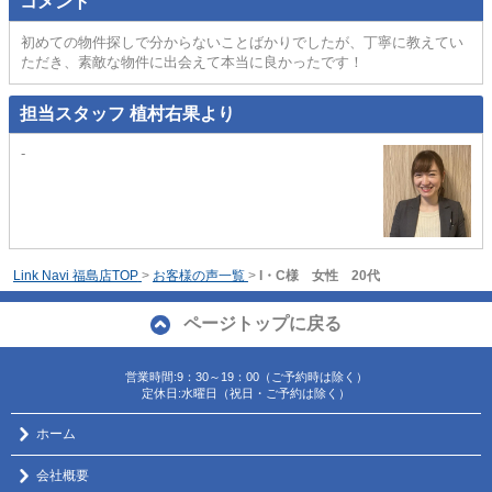
コメント
初めての物件探しで分からないことばかりでしたが、丁寧に教えてい
ただき、素敵な物件に出会えて本当に良かったです！
担当スタッフ 植村右果より
-
Link Navi 福島店TOP
>
お客様の声一覧
>
I・C様 女性 20代
ページトップに戻る
営業時間:9：30～19：00（ご予約時は除く）
定休日:水曜日（祝日・ご予約は除く）
ホーム
会社概要