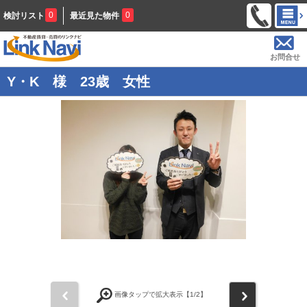
0
0
検討リスト
最近見た物件
お問合せ
Y・K 様 23歳 女性
前
次
画像タップで拡大表示【
1
/2】