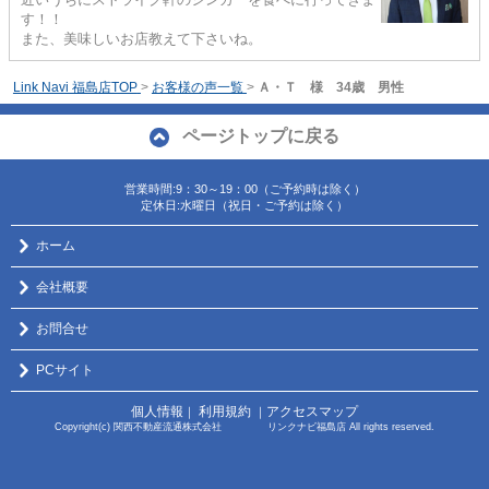
す！！
また、美味しいお店教えて下さいね。
Link Navi 福島店TOP
>
お客様の声一覧
>
Ａ・Ｔ 様 34歳 男性
ページトップに戻る
営業時間:9：30～19：00（ご予約時は除く）
定休日:水曜日（祝日・ご予約は除く）
ホーム
会社概要
お問合せ
PCサイト
個人情報
利用規約
アクセスマップ
｜
｜
Copyright(c) 関西不動産流通株式会社 リンクナビ福島店 All rights reserved.