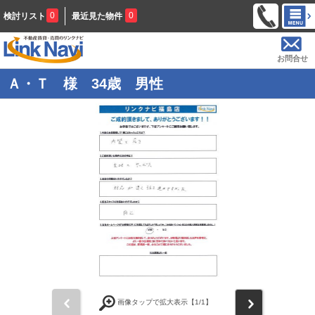
0
0
検討リスト
最近見た物件
お問合せ
Ａ・Ｔ 様 34歳 男性
前
次
画像タップで拡大表示【
1
/1】