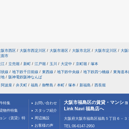
大阪市西区
/
大阪市西淀川区
/
大阪市港区
/
大阪市北区
/
大阪市淀川区
/
大阪
箕面市
老江
/
立売堀
/
新町
/
江戸堀
/
玉川
/
大淀中
/
京町堀
/
塚本
環状線
/
地下鉄千日前線
/
東西線
/
地下鉄中央線
/
地下鉄四つ橋線
/
東海道本
緑地
/
阪神電鉄阪神なんば
阿波座
/
弁天町
/
福島
/
御幣島
/
本町
/
塚本
/
新福島
/
西長堀
大阪市福島区の賃貸・マンショ
件特集
お問い合わせ
Link Navi 福島店へ
貸物件特集
スタッフ紹介
ョン（賃貸）特
周辺施設
大阪府大阪市福島区福島５丁目６－３１ 
お客様の声
TEL:06-6147-2950