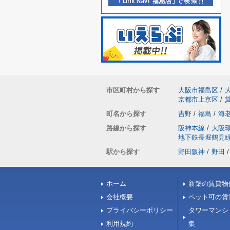
市区町村から探す
大阪市福島区
/
京都市上京区
/
町名から探す
吉野
/
福島
/
海
路線から探す
阪神本線
/
大阪
地下鉄長堀鶴見
駅から探す
野田阪神
/
野田
/
ホーム
新築の賃貸物
会社概要
ペット可の賃
プライバシーポリシー
タワーマンシ
利用規約
集