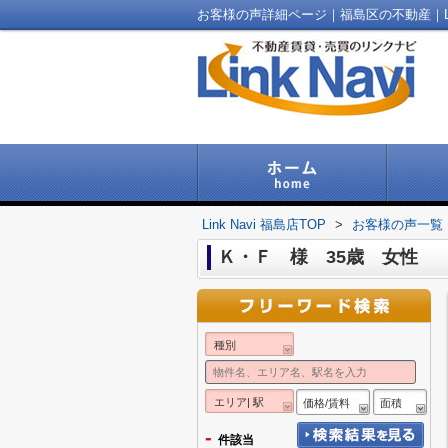
お客様の声詳細ページ｜福島区の不動産｜Link
Link Navi 福島店TOP
>
お客様の声一覧
Ｋ・Ｆ 様 35歳 女性
種別
エリア| 駅
価格/賃料
面積
-
件該当