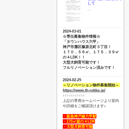
して
...
2024-03-01
☆専任募集物件情報☆
「タウンハウス六甲」
神戸市灘区篠原北町３丁目！
１７０．５６㎡、１７５．３９㎡
の４LDK！！
大型犬飼育可能です！
フルリノベーション済みです！
2024-02-25
～リノベーション物件募集開始～
https://www.th-rokko.jp/
↑
↑
↑
↑
↑
↑
↑
↑
↑
↑
↑
上記の専用ホームページより室内
や詳細をご確認頂けます♪
・阪急神戸線六甲駅
・170㎡超の４LDK
・大型犬飼育可能