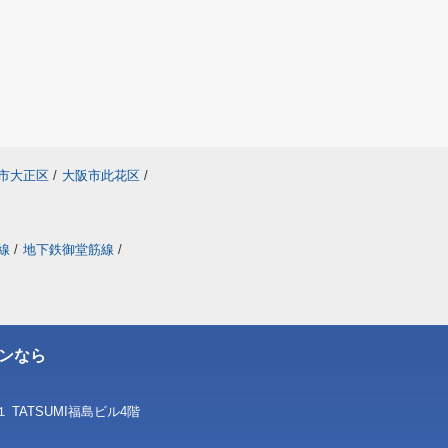
市大正区
/
大阪市此花区
/
線
/
地下鉄御堂筋線
/
ンなら
TATSUMI福島ビル4階