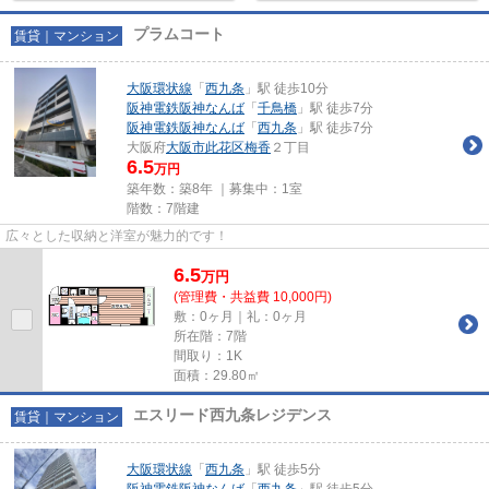
プラムコート
賃貸｜マンション
大阪環状線
「
西九条
」駅 徒歩10分
阪神電鉄阪神なんば
「
千鳥橋
」駅 徒歩7分
阪神電鉄阪神なんば
「
西九条
」駅 徒歩7分
大阪府
大阪市此花区
梅香
２丁目
6.5
万円
築年数：築8年 ｜募集中：
1室
階数：7階建
広々とした収納と洋室が魅力的です！
6.5
万
円
(管理費・共益費 10,000円)
敷：0ヶ月｜礼：0ヶ月
所在階：7階
間取り：1K
面積：29.80㎡
エスリード西九条レジデンス
賃貸｜マンション
大阪環状線
「
西九条
」駅 徒歩5分
阪神電鉄阪神なんば
「
西九条
」駅 徒歩5分