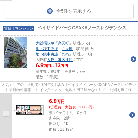
全5件を表示する
ベイサイドパークOSAKAノースレジデンシス
賃貸｜マンション
大阪環状線
「
弁天町
」駅 徒歩6分
地下鉄中央線
「
弁天町
」駅 徒歩9分
地下鉄中央線
「
九条
」駅 徒歩13分
大阪府
大阪市港区
波除
２丁目
6.9
13
万円～
万円
築年数：築2年 ｜募集中：
7室
階数：12階建
人気エリアの弁天町で2024年3月築の【ベイサイドパークOSAKAノースレジデン
ス】最新物件情報！！ インターネット無料！周辺静かなエリア！公園も近く住環
境◎ 設備充実！駅まで徒歩6分...
6.9
万
円
(管理費・共益費 12,000円)
敷：0ヶ月｜礼：0ヶ月
所在階：2階
間取り：1K
面積：22.19㎡