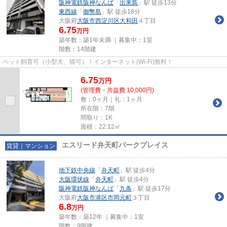
阪神電鉄阪神なんば
「
出来島
」駅 徒歩13分
東西線
「
御幣島
」駅 徒歩18分
大阪府
大阪市西淀川区
大和田
４丁目
6.75
万円
築年数：築1年未満 ｜募集中：
1室
階数：14階建
ペット飼育可（小型犬、猫可）！インターネット(Wi-Fi)無料！
6.75
万
円
(管理費・共益費 10,000円)
敷：0ヶ月｜礼：1ヶ月
所在階：7階
間取り：1K
面積：22.12㎡
エスリード弁天町パークプレイス
賃貸｜マンション
地下鉄中央線
「
弁天町
」駅 徒歩4分
大阪環状線
「
弁天町
」駅 徒歩4分
阪神電鉄阪神なんば
「
九条
」駅 徒歩17分
大阪府
大阪市港区
市岡元町
３丁目
6.8
万円
築年数：築12年 ｜募集中：
1室
階数：9階建