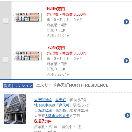
6.95
万
円
(管理費・共益費 8,000円)
敷：0ヶ月｜礼：0ヶ月
所在階：4階
間取り：1K
面積：22.04㎡
7.25
万
円
(管理費・共益費 8,000円)
敷：0ヶ月｜礼：0ヶ月
所在階：7階
間取り：1K
面積：22.04㎡
エスリード弁天町NORTH RESIDENCE
賃貸｜マンション
大阪環状線
「
弁天町
」駅 徒歩7分
地下鉄中央線
「
弁天町
」駅 徒歩7分
大阪環状線
「
西九条
」駅 徒歩21分
大阪府
大阪市港区
弁天
５丁目
6.97
万円
築年数：築1年 ｜募集中：
1室