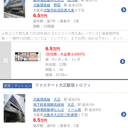
大阪環状線
「
野田
」駅 徒歩12分
大阪府
大阪市此花区
西九条
３丁目
6.5
万円
築年数：築7年 ｜募集中：
1室
階数：15階建
人気エリア西九条で2018年築の【エスリード西九条レジデンス】最新物件情
報！！ 物件の詳細については「リンクナビ」までお問い合わせ下さい。 ネット無
料。ペット飼育可能。設備充実...
6.5
万
円
(管理費・共益費 8,000円)
敷：0ヶ月｜礼：1ヶ月
所在階：12階
間取り：1K
面積：23.59㎡
ファステート大正駅前トロフィ
賃貸｜マンション
大阪環状線
「
大正
」駅 徒歩2分
地下鉄長堀鶴見緑地
「
大正
」駅 徒歩1分
阪神電鉄阪神なんば
「
ドーム前
」駅 徒歩6分
大阪府
大阪市大正区
三軒家西
１丁目
6.5
万円
築年数：築5年 ｜募集中：
1室