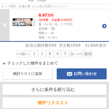
階数：10階建
ネット無料！設備が整った人気の分譲マンション！
6.97
万
円
(管理費・共益費 8,000円)
敷：0ヶ月｜礼：7.77万円
所在階：7階
間取り：1K
面積：21.53㎡
該当公開件数
93
件 空き数
193
件
41-60
件表示
1
2
3
4
5
<<前へ
次へ>>
最初
チェックした物件をまとめて
検討リストに追加
お問い合わせ
さらに条件を絞り込む
物件リクエスト