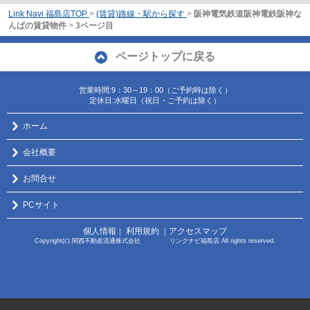
Link Navi 福島店TOP
>
(賃貸)路線・駅から探す
>
阪神電気鉄道阪神電鉄阪神な
んばの賃貸物件
>
3ページ目
ページトップに戻る
営業時間:9：30～19：00（ご予約時は除く）
定休日:水曜日（祝日・ご予約は除く）
ホーム
会社概要
お問合せ
PCサイト
個人情報
利用規約
アクセスマップ
｜
｜
Copyright(c) 関西不動産流通株式会社 リンクナビ福島店 All rights reserved.