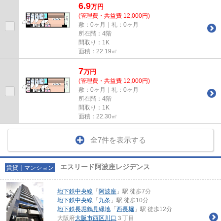
6.9
万
円
(管理費・共益費 12,000円)
敷：0ヶ月｜礼：0ヶ月
所在階：4階
間取り：1K
面積：22.19㎡
7
万
円
(管理費・共益費 12,000円)
敷：0ヶ月｜礼：0ヶ月
所在階：4階
間取り：1K
面積：22.30㎡
全7件を表示する
エスリード阿波座レジデンス
賃貸｜マンション
地下鉄中央線
「
阿波座
」駅 徒歩7分
地下鉄中央線
「
九条
」駅 徒歩10分
地下鉄長堀鶴見緑地
「
西長堀
」駅 徒歩12分
大阪府
大阪市西区
川口
３丁目