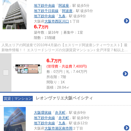
地下鉄中央線
「
阿波座
」駅 徒歩5分
地下鉄千日前線
「
阿波座
」駅 徒歩5分
地下鉄中央線
「
九条
」駅 徒歩9分
大阪府
大阪市西区
川口
１丁目
6.7
万円
築年数：築16年 ｜募集中：
1室
階数：15階建
人気エリアの阿波座で2010年4月築の【エスリード阿波座シティーウエスト】最
新物件情報！！ エスリードシリーズの分譲賃貸マンション♪ 全戸洋室７帖以上の
広々とした間取り♪小型犬飼育...
6.7
万
円
(管理費・共益費 7,400円)
敷：0万円｜礼：7.44万円
所在階：7階
間取り：1K
面積：28.04㎡
レオンヴァリエ大阪ベイシティ
賃貸｜マンション
大阪環状線
「
弁天町
」駅 徒歩9分
地下鉄中央線
「
弁天町
」駅 徒歩9分
地下鉄中央線
「
九条
」駅 徒歩12分
大阪府
大阪市港区
南市岡
２丁目