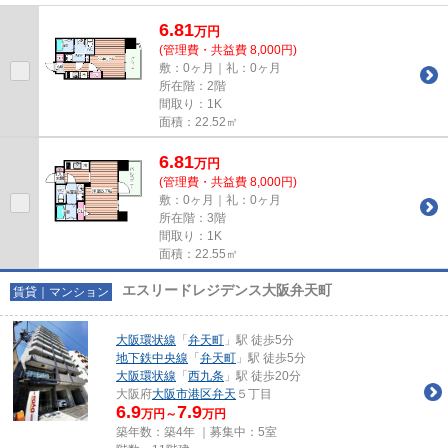
料！JR大阪環状線【大正駅】ま...
6.81
万
円
(管理費・共益費 8,000円)
敷：0ヶ月｜礼：0ヶ月
所在階：2階
間取り：1K
面積：22.52㎡
6.81
万
円
(管理費・共益費 8,000円)
敷：0ヶ月｜礼：0ヶ月
所在階：3階
間取り：1K
面積：22.55㎡
エスリードレジデンス大阪弁天町
賃貸｜マンション
大阪環状線
「
弁天町
」駅 徒歩5分
地下鉄中央線
「
弁天町
」駅 徒歩5分
大阪環状線
「
西九条
」駅 徒歩20分
大阪府
大阪市港区
弁天
５丁目
6.9
7.9
万円～
万円
築年数：築4年 ｜募集中：
5室