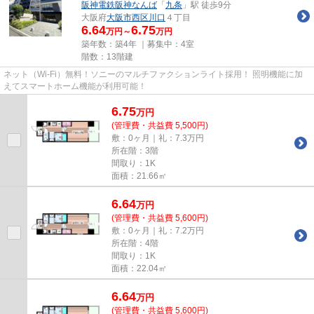
阪神電鉄阪神なんば
「
九条
」駅 徒歩9分
大阪府
大阪市西区
川口
４丁目
6.64
6.75
万円～
万円
築年数：築4年 ｜募集中：
4室
階数：13階建
ネット（Wi-Fi）無料！ソニーのマルチファクションライト採用！ 照明機能に加
えてスマートホーム機能が利用可能！
6.75
万
円
(管理費・共益費 5,500円)
敷：0ヶ月｜礼：7.3万円
所在階：3階
間取り：1K
面積：21.66㎡
6.64
万
円
(管理費・共益費 5,600円)
敷：0ヶ月｜礼：7.2万円
所在階：4階
間取り：1K
面積：22.04㎡
6.64
万
円
(管理費・共益費 5,600円)