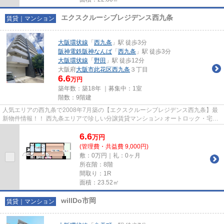
エクスクルーシブレジデンス西九条
賃貸｜マンション
大阪環状線
「
西九条
」駅 徒歩3分
阪神電鉄阪神なんば
「
西九条
」駅 徒歩3分
大阪環状線
「
野田
」駅 徒歩12分
大阪府
大阪市此花区
西九条
３丁目
6.6
万円
築年数：築18年 ｜募集中：
1室
階数：9階建
人気エリアの西九条で2008年7月築の【エクスクルーシブレジデンス西九条】最
新物件情報！！ 西九条エリアで珍しい分譲賃貸マンション♪ オートロック・宅配
BOX完備。キタへミナミへアク...
6.6
万
円
(管理費・共益費 9,000円)
敷：0万円｜礼：0ヶ月
所在階：8階
間取り：1R
面積：23.52㎡
willDo市岡
賃貸｜マンション