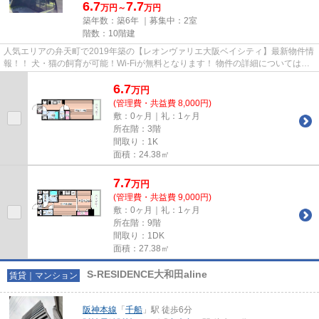
6.7
7.7
万円～
万円
築年数：築6年 ｜募集中：
2室
階数：10階建
人気エリアの弁天町で2019年築の【レオンヴァリエ大阪ベイシティ】最新物件情
報！！ 犬・猫の飼育が可能！Wi-Fiが無料となります！ 物件の詳細については
「リンクナビ福島店」までお問...
6.7
万
円
(管理費・共益費 8,000円)
敷：0ヶ月｜礼：1ヶ月
所在階：3階
間取り：1K
面積：24.38㎡
7.7
万
円
(管理費・共益費 9,000円)
敷：0ヶ月｜礼：1ヶ月
所在階：9階
間取り：1DK
面積：27.38㎡
S-RESIDENCE大和田aline
賃貸｜マンション
阪神本線
「
千船
」駅 徒歩6分