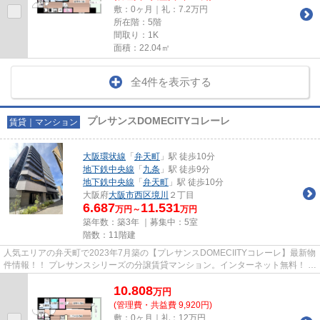
敷：0ヶ月｜礼：7.2万円
所在階：5階
間取り：1K
面積：22.04㎡
全4件を表示する
プレサンスDOMECITYコレーレ
賃貸｜マンション
大阪環状線
「
弁天町
」駅 徒歩10分
地下鉄中央線
「
九条
」駅 徒歩9分
地下鉄中央線
「
弁天町
」駅 徒歩10分
大阪府
大阪市西区
境川
２丁目
6.687
11.531
万円～
万円
築年数：築3年 ｜募集中：
5室
階数：11階建
人気エリアの弁天町で2023年7月築の【プレサンスDOMECIITYコレーレ】最新物
件情報！！ プレサンスシリーズの分譲賃貸マンション。インターネット無料！ グ
リル付き2口ガスコンロ！ウル...
10.808
万
円
(管理費・共益費 9,920円)
敷：0ヶ月｜礼：12万円