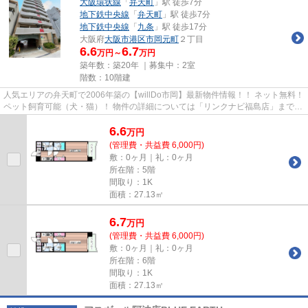
大阪環状線
「
弁天町
」駅 徒歩7分
地下鉄中央線
「
弁天町
」駅 徒歩7分
地下鉄中央線
「
九条
」駅 徒歩17分
大阪府
大阪市港区
市岡元町
２丁目
6.6
6.7
万円～
万円
築年数：築20年 ｜募集中：
2室
階数：10階建
人気エリアの弁天町で2006年築の【willDo市岡】最新物件情報！！ ネット無料！
ペット飼育可能（犬・猫）！ 物件の詳細については「リンクナビ福島店」までお
問い合わせ下さい。
6.6
万
円
(管理費・共益費 6,000円)
敷：0ヶ月｜礼：0ヶ月
所在階：5階
間取り：1K
面積：27.13㎡
6.7
万
円
(管理費・共益費 6,000円)
敷：0ヶ月｜礼：0ヶ月
所在階：6階
間取り：1K
面積：27.13㎡