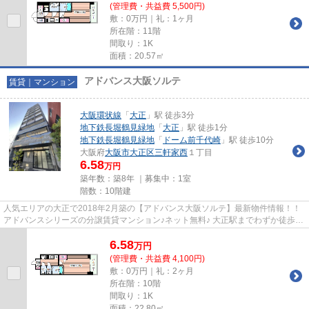
(管理費・共益費 5,500円)
敷：0万円｜礼：1ヶ月
所在階：11階
間取り：1K
面積：20.57㎡
アドバンス大阪ソルテ
賃貸｜マンション
大阪環状線
「
大正
」駅 徒歩3分
地下鉄長堀鶴見緑地
「
大正
」駅 徒歩1分
地下鉄長堀鶴見緑地
「
ドーム前千代崎
」駅 徒歩10分
大阪府
大阪市大正区
三軒家西
１丁目
6.58
万円
築年数：築8年 ｜募集中：
1室
階数：10階建
人気エリアの大正で2018年2月築の【アドバンス大阪ソルテ】最新物件情報！！
アドバンスシリーズの分譲賃貸マンション♪ネット無料♪ 大正駅までわずか徒歩1
分の好立地！大通り沿い歩い...
6.58
万
円
(管理費・共益費 4,100円)
敷：0万円｜礼：2ヶ月
所在階：10階
間取り：1K
面積：22.80㎡