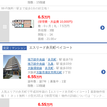
階数：15階建
Wi-Fi無料！駅まで徒歩1分の好立地！
6.5
万
円
(管理費・共益費 10,000円)
敷：0ヶ月｜礼：7.5万円
所在階：3階
間取り：1K
面積：21.00㎡
エスリード弁天町ベイコート
賃貸｜マンション
地下鉄中央線
「
弁天町
」駅 徒歩7分
地下鉄中央線
「
九条
」駅 徒歩10分
大阪環状線
「
弁天町
」駅 徒歩10分
大阪府
大阪市港区
市岡元町
２丁目
6.55
万円
築年数：築7年 ｜募集中：
1室
階数：13階建
人気エリアの弁天町で平成30年築の【エスリード弁天町ベイコート】最新物件情
報！！ ネット無料！小型犬2匹まで飼育可能！ 物件の詳細については「リンクナ
ビ福島店」までお問い合わせ...
6.55
万
円