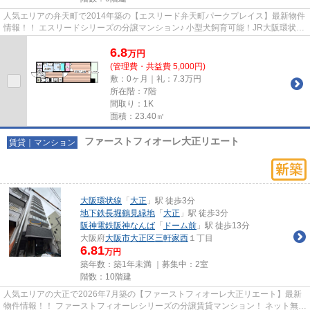
人気エリアの弁天町で2014年築の【エスリード弁天町パークプレイス】最新物件
情報！！ エスリードシリーズの分譲マンション♪ 小型犬飼育可能！JR大阪環状線
「弁天町駅」まで徒歩4分の...
6.8
万
円
(管理費・共益費 5,000円)
敷：0ヶ月｜礼：7.3万円
所在階：7階
間取り：1K
面積：23.40㎡
ファーストフィオーレ大正リエート
賃貸｜マンション
大阪環状線
「
大正
」駅 徒歩3分
地下鉄長堀鶴見緑地
「
大正
」駅 徒歩3分
阪神電鉄阪神なんば
「
ドーム前
」駅 徒歩13分
大阪府
大阪市大正区
三軒家西
１丁目
6.81
万円
築年数：築1年未満 ｜募集中：
2室
階数：10階建
人気エリアの大正で2026年7月築の【ファーストフィオーレ大正リエート】最新
物件情報！！ ファーストフィオーレシリーズの分譲賃貸マンション！ ネット無