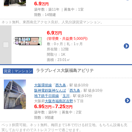
6.9
万円
築年数：築11年 ｜募集中：
1室
階数：14階建
ネット無料。東西南北アクセス良好。人気分譲賃貸マンション。
6.9
万
円
(管理費・共益費 5,000円)
敷：0ヶ月｜礼：1ヶ月
所在階：12階
間取り：1K
面積：23.01㎡
ララプレイス大阪福島アビリテ
賃貸｜マンション
大阪環状線
「
西九条
」駅 徒歩10分
阪神電鉄阪神なんば
「
西九条
」駅 徒歩10分
地下鉄千日前線
「
玉川
」駅 徒歩10分
大阪府
大阪市福島区
吉野
５丁目
6.95
7.25
万円～
万円
築年数：築6年 ｜募集中：
2室
階数：9階建
ペット飼育可能。ネット無料。梅田まで1本で行ける好立地。もちろん設備も充
実しておりますのでストレスフリーで過ごせます。