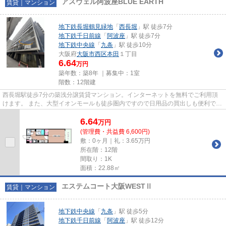
アスヴェル阿波座BLUE EARTH
賃貸｜マンション
地下鉄長堀鶴見緑地
「
西長堀
」駅 徒歩7分
地下鉄千日前線
「
阿波座
」駅 徒歩7分
地下鉄中央線
「
九条
」駅 徒歩10分
大阪府
大阪市西区
本田
１丁目
6.64
万円
築年数：築8年 ｜募集中：
1室
階数：12階建
西長堀駅徒歩7分の築浅分譲賃貸マンション。インターネットを無料でご利用頂
けます。 また、大型イオンモールも徒歩圏内ですので日用品の買出しも便利で
す。
6.64
万
円
(管理費・共益費 6,600円)
敷：0ヶ月｜礼：3.65万円
所在階：12階
間取り：1K
面積：22.88㎡
エステムコート大阪WESTⅡ
賃貸｜マンション
地下鉄中央線
「
九条
」駅 徒歩5分
地下鉄千日前線
「
阿波座
」駅 徒歩12分