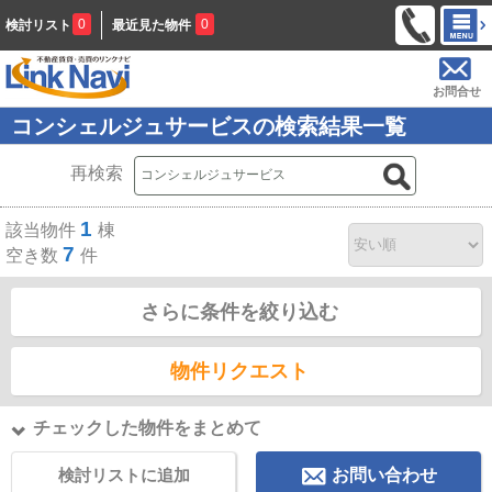
0
0
検討リスト
最近見た物件
お問合せ
コンシェルジュサービスの検索結果一覧
再検索
1
該当物件
棟
7
空き数
件
さらに条件を絞り込む
物件リクエスト
チェックした物件をまとめて
検討リストに追加
お問い合わせ