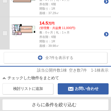
所在階：6階
間取り：1R
面積：37.29㎡
14.5
万
円
(管理費・共益費 11,000円)
敷：0ヶ月｜礼：1ヶ月
所在階：6階
間取り：1R
面積：39.98㎡
全7件を表示する
該当公開件数
1
棟 空き数
7
件
1-1
棟表示
チェックした物件をまとめて
検討リストに追加
お問い合わせ
さらに条件を絞り込む