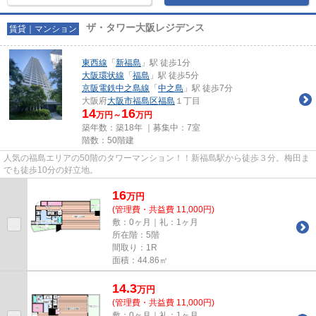
ザ・タワー大阪レジデンス
賃貸｜マンション
東西線
「
新福島
」駅 徒歩1分
大阪環状線
「
福島
」駅 徒歩5分
京阪電鉄中之島線
「
中之島
」駅 徒歩7分
大阪府
大阪市福島区
福島
１丁目
14
16
万円～
万円
築年数：築18年 ｜募集中：
7室
階数：50階建
人気の福島エリアの50階のタワーマンション！！新福島駅から徒歩３分。梅田ま
でも徒歩10分の好立地。
16
万
円
(管理費・共益費 11,000円)
敷：0ヶ月｜礼：1ヶ月
所在階：5階
間取り：1R
面積：44.86㎡
14.3
万
円
(管理費・共益費 11,000円)
敷：0ヶ月｜礼：1ヶ月