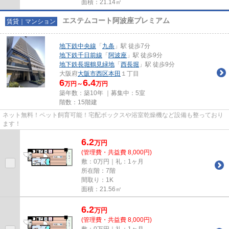
面積：21.14㎡
エステムコート阿波座プレミアム
賃貸｜マンション
地下鉄中央線
「
九条
」駅 徒歩7分
地下鉄千日前線
「
阿波座
」駅 徒歩9分
地下鉄長堀鶴見緑地
「
西長堀
」駅 徒歩9分
大阪府
大阪市西区
本田
１丁目
6
6.4
万円～
万円
築年数：築10年 ｜募集中：
5室
階数：15階建
ネット無料！ペット飼育可能！宅配ボックスや浴室乾燥機など設備も整っており
ます！
6.2
万
円
(管理費・共益費 8,000円)
敷：0万円｜礼：1ヶ月
所在階：7階
間取り：1K
面積：21.56㎡
6.2
万
円
(管理費・共益費 8,000円)
敷：0万円｜礼：1ヶ月