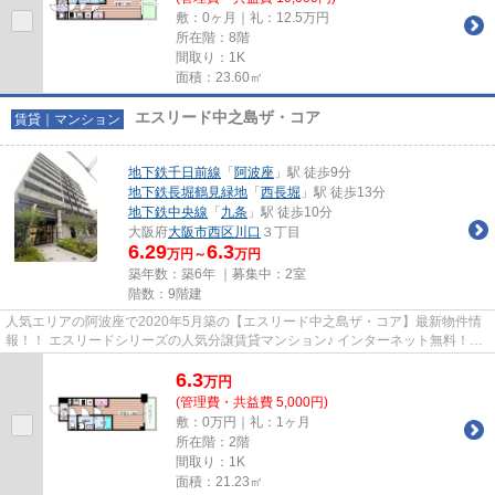
敷：0ヶ月｜礼：12.5万円
所在階：8階
間取り：1K
面積：23.60㎡
エスリード中之島ザ・コア
賃貸｜マンション
地下鉄千日前線
「
阿波座
」駅 徒歩9分
地下鉄長堀鶴見緑地
「
西長堀
」駅 徒歩13分
地下鉄中央線
「
九条
」駅 徒歩10分
大阪府
大阪市西区
川口
３丁目
6.29
6.3
万円～
万円
築年数：築6年 ｜募集中：
2室
階数：9階建
人気エリアの阿波座で2020年5月築の【エスリード中之島ザ・コア】最新物件情
報！！ エスリードシリーズの人気分譲賃貸マンション♪ インターネット無料！ペ
ットも飼育可能です。 ほしい...
6.3
万
円
(管理費・共益費 5,000円)
敷：0万円｜礼：1ヶ月
所在階：2階
間取り：1K
面積：21.23㎡