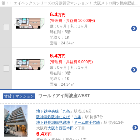
報！！ エイペックスシリーズの分譲賃貸マンション！ 大阪メトロ四ツ橋線肥後橋
駅から徒歩10分の好立地！オール...
6.4
万
円
(管理費・共益費 10,000円)
敷：0ヶ月｜礼：1ヶ月
所在階：5階
間取り：1K
面積：24.34㎡
6.4
万
円
(管理費・共益費 9,000円)
敷：0ヶ月｜礼：1ヶ月
所在階：8階
間取り：1K
面積：24.34㎡
ワールドアイ阿波座WEST
賃貸｜マンション
地下鉄中央線
「
九条
」駅 徒歩6分
阪神電鉄阪神なんば
「
九条
」駅 徒歩7分
地下鉄長堀鶴見緑地
「
ドーム前千代崎
」駅 徒歩13分
大阪府
大阪市西区
本田
２丁目
6.4
万円
築年数：築4年 ｜募集中：
1室