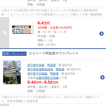
築年数：築19年 ｜募集中：
1室
階数：10階建
人気エリアの京町堀で2007年1月築の【エイペックス京町堀Ⅱ】最新物件情
報！！ エイペックスシリーズの分譲賃貸マンション！ 大阪メトロ四ツ橋線肥後橋
駅から徒歩10分の好立地！オール...
6.4
万
円
(管理費・共益費 10,000円)
敷：0ヶ月｜礼：1ヶ月
所在階：10階
間取り：1K
面積：23.78㎡
エスリード阿波座サウスプレイス
賃貸｜マンション
地下鉄中央線
「
阿波座
」駅 徒歩3分
地下鉄長堀鶴見緑地
「
西長堀
」駅 徒歩7分
地下鉄千日前線
「
阿波座
」駅 徒歩3分
大阪府
大阪市西区
立売堀
３丁目
6.44
6.52
万円～
万円
築年数：築14年 ｜募集中：
2室
階数：13階建
人気のエスリードシリーズ分譲賃貸マンション。2口ガスコンロ、宅配ボック
ス、浴室乾燥機など設備充実。