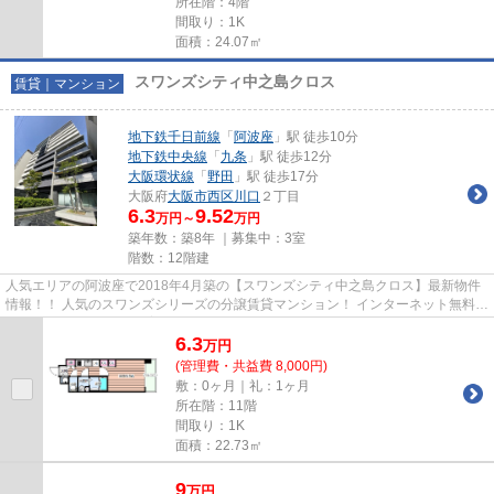
所在階：4階
間取り：1K
面積：24.07㎡
スワンズシティ中之島クロス
賃貸｜マンション
地下鉄千日前線
「
阿波座
」駅 徒歩10分
地下鉄中央線
「
九条
」駅 徒歩12分
大阪環状線
「
野田
」駅 徒歩17分
大阪府
大阪市西区
川口
２丁目
6.3
9.52
万円～
万円
築年数：築8年 ｜募集中：
3室
階数：12階建
人気エリアの阿波座で2018年4月築の【スワンズシティ中之島クロス】最新物件
情報！！ 人気のスワンズシリーズの分譲賃貸マンション！ インターネット無料。
ペット（小型犬1匹）飼育可...
6.3
万
円
(管理費・共益費 8,000円)
敷：0ヶ月｜礼：1ヶ月
所在階：11階
間取り：1K
面積：22.73㎡
9
万
円