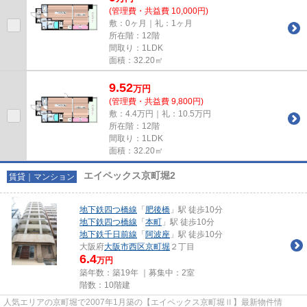
(管理費・共益費 10,000円)
敷：0ヶ月｜礼：1ヶ月
所在階：12階
間取り：1LDK
面積：32.20㎡
9.52
万
円
(管理費・共益費 9,800円)
敷：4.4万円｜礼：10.5万円
所在階：12階
間取り：1LDK
面積：32.20㎡
エイペックス京町堀2
賃貸｜マンション
地下鉄四つ橋線
「
肥後橋
」駅 徒歩10分
地下鉄四つ橋線
「
本町
」駅 徒歩10分
地下鉄千日前線
「
阿波座
」駅 徒歩10分
大阪府
大阪市西区
京町堀
２丁目
6.4
万円
築年数：築19年 ｜募集中：
2室
階数：10階建
人気エリアの京町堀で2007年1月築の【エイペックス京町堀Ⅱ】最新物件情