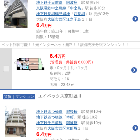
地下鉄千日前線
「
阿波座
」駅 徒歩3分
京阪電鉄中之島線
「
中之島
」駅 徒歩10分
地下鉄長堀鶴見緑地
「
西長堀
」駅 徒歩13分
大阪府
大阪市西区
江之子島
１丁目
6.4
万円
築年数：築11年 ｜募集中：
1室
階数：15階建
ペット飼育可能！！光インターネット無料！！設備充実分譲マンション！！
6.4
万
円
(管理費・共益費 6,000円)
敷：0ヶ月｜礼：1ヶ月
所在階：2階
間取り：1K
面積：23.48㎡
エイペックス京町堀Ⅱ
賃貸｜マンション
地下鉄四つ橋線
「
肥後橋
」駅 徒歩10分
地下鉄四つ橋線
「
本町
」駅 徒歩10分
地下鉄千日前線
「
阿波座
」駅 徒歩10分
大阪府
大阪市西区
京町堀
２丁目
6.4
万円