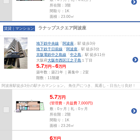
所在階：3階
間取り：1K
面積：23.00㎡
ラナップスクエア阿波座
賃貸｜マンション
地下鉄中央線
「
阿波座
」駅 徒歩3分
地下鉄千日前線
「
阿波座
」駅 徒歩3分
京阪電鉄中之島線
「
中之島
」駅 徒歩11分
大阪府
大阪市西区
江之子島
１丁目
5.7
6
万円～
万円
築年数：築21年 ｜募集中：
2室
階数：11階建
阿波座駅徒歩3分の駅チカマンション。 角住戸につき、風通し・日当たり良好！
5.7
万
円
(管理費・共益費 7,000円)
敷：0ヶ月｜礼：0ヶ月
所在階：2階
間取り：1K
面積：23.26㎡
6
万
円