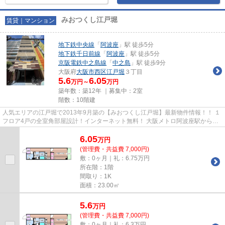
みおつくし江戸堀
賃貸｜マンション
地下鉄中央線
「
阿波座
」駅 徒歩5分
地下鉄千日前線
「
阿波座
」駅 徒歩5分
京阪電鉄中之島線
「
中之島
」駅 徒歩9分
大阪府
大阪市西区
江戸堀
３丁目
5.6
6.05
万円～
万円
築年数：築12年 ｜募集中：
2室
階数：10階建
人気エリアの江戸堀で2013年9月築の【みおつくし江戸堀】最新物件情報！！ １
フロア4戸の全室角部屋設計！インターネット無料！ 大阪メトロ阿波座駅から徒
歩5分の好立地！ オール電化...
6.05
万
円
(管理費・共益費 7,000円)
敷：0ヶ月｜礼：6.75万円
所在階：1階
間取り：1K
面積：23.00㎡
5.6
万
円
(管理費・共益費 7,000円)
敷：0ヶ月｜礼：6.3万円