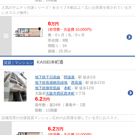
人気のサムティ分譲シリーズ！全タイプ８帖以上！広いお部屋を探されている方
にオススメ物件♪
6
万
円
(管理費・共益費 10,000円)
敷：0ヶ月｜礼：0ヶ月
所在階：9階
間取り：1K
面積：25.05㎡
KAISEI本町通
賃貸｜マンション
地下鉄千日前線
「
阿波座
」駅 徒歩1分
地下鉄長堀鶴見緑地
「
西長堀
」駅 徒歩12分
地下鉄御堂筋線
「
本町
」駅 徒歩12分
大阪府
大阪市西区
西本町
３丁目
6.2
万円
築年数：築24年 ｜募集中：
1室
階数：11階建
設備充実の分譲賃貸マンション広めのお部屋を探している方におススメ。
6.2
万
円
(管理費・共益費 10,000円)