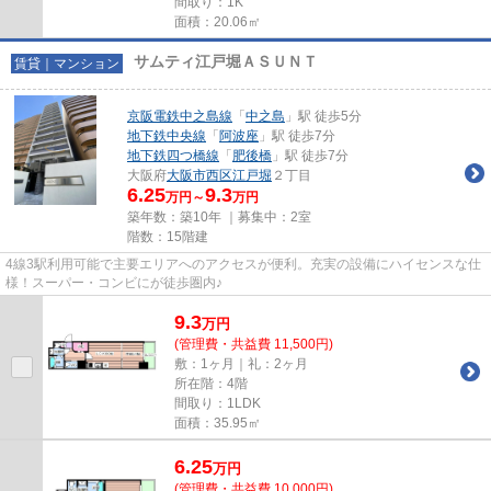
間取り：1K
面積：20.06㎡
サムティ江戸堀ＡＳＵＮＴ
賃貸｜マンション
京阪電鉄中之島線
「
中之島
」駅 徒歩5分
地下鉄中央線
「
阿波座
」駅 徒歩7分
地下鉄四つ橋線
「
肥後橋
」駅 徒歩7分
大阪府
大阪市西区
江戸堀
２丁目
6.25
9.3
万円～
万円
築年数：築10年 ｜募集中：
2室
階数：15階建
4線3駅利用可能で主要エリアへのアクセスが便利。充実の設備にハイセンスな仕
様！スーパー・コンビにが徒歩圏内♪
9.3
万
円
(管理費・共益費 11,500円)
敷：1ヶ月｜礼：2ヶ月
所在階：4階
間取り：1LDK
面積：35.95㎡
6.25
万
円
(管理費・共益費 10,000円)