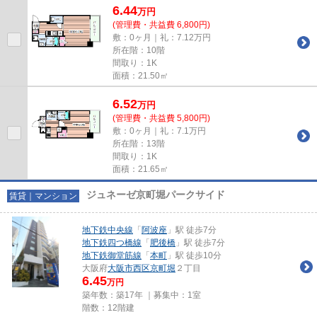
6.44
万
円
(管理費・共益費 6,800円)
敷：0ヶ月｜礼：7.12万円
所在階：10階
間取り：1K
面積：21.50㎡
6.52
万
円
(管理費・共益費 5,800円)
敷：0ヶ月｜礼：7.1万円
所在階：13階
間取り：1K
面積：21.65㎡
ジュネーゼ京町堀パークサイド
賃貸｜マンション
地下鉄中央線
「
阿波座
」駅 徒歩7分
地下鉄四つ橋線
「
肥後橋
」駅 徒歩7分
地下鉄御堂筋線
「
本町
」駅 徒歩10分
大阪府
大阪市西区
京町堀
２丁目
6.45
万円
築年数：築17年 ｜募集中：
1室
階数：12階建