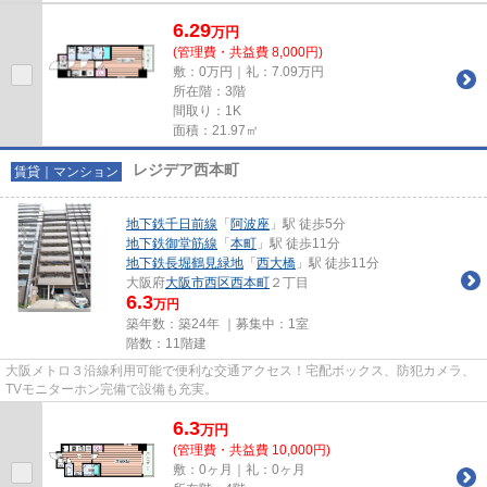
6.29
万
円
(管理費・共益費 8,000円)
敷：0万円｜礼：7.09万円
所在階：3階
間取り：1K
面積：21.97㎡
レジデア西本町
賃貸｜マンション
地下鉄千日前線
「
阿波座
」駅 徒歩5分
地下鉄御堂筋線
「
本町
」駅 徒歩11分
地下鉄長堀鶴見緑地
「
西大橋
」駅 徒歩11分
大阪府
大阪市西区
西本町
２丁目
6.3
万円
築年数：築24年 ｜募集中：
1室
階数：11階建
大阪メトロ３沿線利用可能で便利な交通アクセス！宅配ボックス、防犯カメラ、
TVモニターホン完備で設備も充実。
6.3
万
円
(管理費・共益費 10,000円)
敷：0ヶ月｜礼：0ヶ月