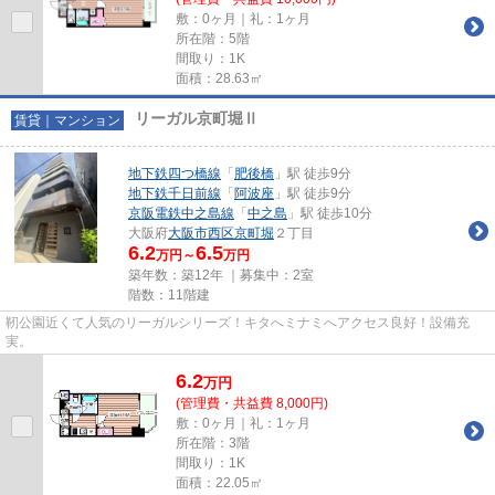
敷：0ヶ月｜礼：1ヶ月
所在階：5階
間取り：1K
面積：28.63㎡
リーガル京町堀Ⅱ
賃貸｜マンション
地下鉄四つ橋線
「
肥後橋
」駅 徒歩9分
地下鉄千日前線
「
阿波座
」駅 徒歩9分
京阪電鉄中之島線
「
中之島
」駅 徒歩10分
大阪府
大阪市西区
京町堀
２丁目
6.2
6.5
万円～
万円
築年数：築12年 ｜募集中：
2室
階数：11階建
靭公園近くて人気のリーガルシリーズ！キタへミナミへアクセス良好！設備充
実。
6.2
万
円
(管理費・共益費 8,000円)
敷：0ヶ月｜礼：1ヶ月
所在階：3階
間取り：1K
面積：22.05㎡