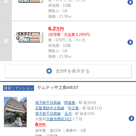
所在階：11階
間取り：1K
面積：21.56㎡
6.2
万
円
(管理費・共益費 6,290円)
敷：0万円｜礼：0ヶ月
所在階：12階
間取り：1K
面積：21.56㎡
全5件を表示する
サムティ中之島WEST
賃貸｜マンション
地下鉄千日前線
「
阿波座
」駅 徒歩5分
京阪電鉄中之島線
「
中之島
」駅 徒歩11分
地下鉄千日前線
「
玉川
」駅 徒歩13分
大阪府
大阪市西区
川口
１丁目
6
万円
築年数：築22年 ｜募集中：
1室
階数：10階建