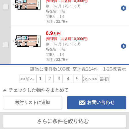
(管理費・共益費 10,000円)
敷：0ヶ月｜礼：1ヶ月
所在階：3階
間取り：1R
面積：22.79㎡
6.9
万
円
(管理費・共益費 10,000円)
敷：0ヶ月｜礼：1ヶ月
所在階：6階
間取り：1R
面積：22.79㎡
該当公開件数
100
棟 空き数
214
件
1-20
棟表示
1
2
3
4
5
<<前へ
次へ>>
最初
チェックした物件をまとめて
検討リストに追加
お問い合わせ
さらに条件を絞り込む