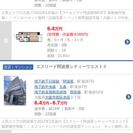
階数：10階建
人気エリアの九条で2022年2月築の【ワールドアイ阿波座WEST】最新物件情
報！！ インターネット無料！設備充実！ ペット飼育相談可能！大阪メトロ中央線
九条駅から徒歩6分の好立地！ 物...
6.4
万
円
(管理費・共益費 8,000円)
敷：0ヶ月｜礼：2ヶ月
所在階：9階
間取り：1K
面積：21.83㎡
エスリード阿波座シティーウエストⅡ
賃貸｜マンション
地下鉄千日前線
「
阿波座
」駅 徒歩7分
地下鉄中央線
「
九条
」駅 徒歩7分
地下鉄長堀鶴見緑地
「
西長堀
」駅 徒歩12分
大阪府
大阪市西区
本田
２丁目
6.4
6.7
万円～
万円
築年数：築14年 ｜募集中：
3室
階数：12階建
人気エリアの阿波座で2012年2月築の【エスリード阿波座シティーウエストⅡ】
最新物件情報！！ エスリードシリーズの分譲賃貸マンション♪ ネット無料♪ 全戸
８帖以上の間取りタイプ(^^)/...