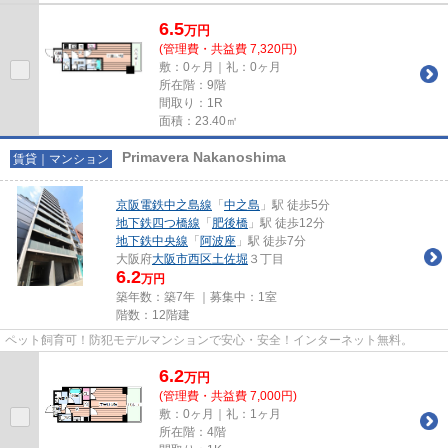
6.5
万
円
(管理費・共益費 7,320円)
敷：0ヶ月｜礼：0ヶ月
所在階：9階
間取り：1R
面積：23.40㎡
Primavera Nakanoshima
賃貸｜マンション
京阪電鉄中之島線
「
中之島
」駅 徒歩5分
地下鉄四つ橋線
「
肥後橋
」駅 徒歩12分
地下鉄中央線
「
阿波座
」駅 徒歩7分
大阪府
大阪市西区
土佐堀
３丁目
6.2
万円
築年数：築7年 ｜募集中：
1室
階数：12階建
ペット飼育可！防犯モデルマンションで安心・安全！インターネット無料。
6.2
万
円
(管理費・共益費 7,000円)
敷：0ヶ月｜礼：1ヶ月
所在階：4階