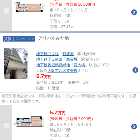
(管理費・共益費 10,000円)
敷：0ヶ月｜礼：1ヶ月
所在階：4階
間取り：1K
面積：27.45㎡
アリバあみだ池
賃貸｜マンション
地下鉄中央線
「
阿波座
」駅 徒歩3分
地下鉄千日前線
「
西長堀
」駅 徒歩7分
地下鉄長堀鶴見緑地
「
西大橋
」駅 徒歩10分
大阪府
大阪市西区
立売堀
３丁目
5.7
万円
築年数：築13年 ｜募集中：
1室
階数：11階建
全室角部屋設計です。阿波座駅徒歩３分なので便利複数沿線利用可能です。心斎
橋へも自転車圏内です。
5.7
万
円
(管理費・共益費 7,000円)
敷：0ヶ月｜礼：6.4万円
所在階：3階
間取り：1K