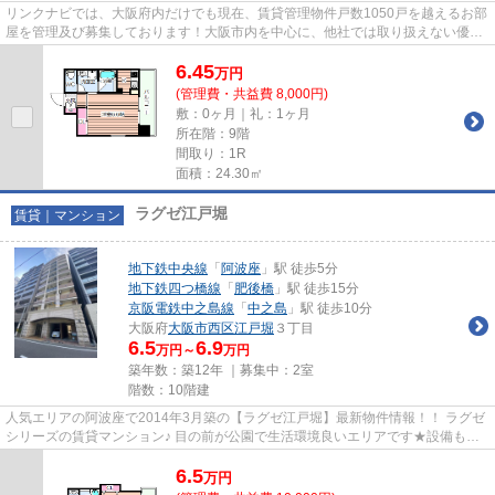
リンクナビでは、大阪府内だけでも現在、賃貸管理物件戸数1050戸を越えるお部
屋を管理及び募集しております！大阪市内を中心に、他社では取り扱えない優良
物件が多数ございます。全て...
6.45
万
円
(管理費・共益費 8,000円)
敷：0ヶ月｜礼：1ヶ月
所在階：9階
間取り：1R
面積：24.30㎡
ラグゼ江戸堀
賃貸｜マンション
地下鉄中央線
「
阿波座
」駅 徒歩5分
地下鉄四つ橋線
「
肥後橋
」駅 徒歩15分
京阪電鉄中之島線
「
中之島
」駅 徒歩10分
大阪府
大阪市西区
江戸堀
３丁目
6.5
6.9
万円～
万円
築年数：築12年 ｜募集中：
2室
階数：10階建
人気エリアの阿波座で2014年3月築の【ラグゼ江戸堀】最新物件情報！！ ラグゼ
シリーズの賃貸マンション♪ 目の前が公園で生活環境良いエリアです★設備も充
実★ 物件の詳細については「リ...
6.5
万
円