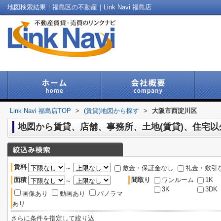
地図検索結果｜福島区の不動産｜Link Navi 福島店
Link Navi 福島店TOP
>
(賃貸)地図から探す
>
大阪市西淀川区
地図から賃貸、店舗、事務所、土地(賃貸)、住宅
賃料
～
敷金・保証金なし
礼金・敷引
面積
間取り
ワンルーム
1K
～
3K
3DK
画像あり
動画あり
パノラマ
あり
さらに条件を指定して絞り込