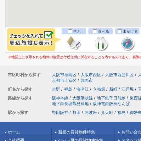
学ぶ
食べる
出かける
※地図上に表示される物件の位置は付近住所に所在することを表すものであり、実際
市区町村から探す
大阪市福島区
/
大阪市西区
/
大阪市西淀川区
/
京都市上京区
/
箕面市
町名から探す
吉野
/
福島
/
海老江
/
立売堀
/
新町
/
江戸堀
/
路線から探す
阪神本線
/
大阪環状線
/
地下鉄千日前線
/
東西
地下鉄長堀鶴見緑地
/
阪神電鉄阪神なんば
駅から探す
野田阪神
/
野田
/
阿波座
/
弁天町
/
福島
/
御幣
ホーム
新築の賃貸物件特集
お問い合
会社概要
ペット可の賃貸物件特集
スタッフ