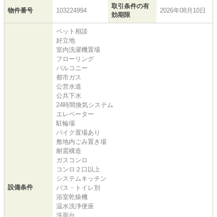
取引条件の有
物件番号
103224994
2026年08月10日
効期限
ペット相談
好立地
室内洗濯機置場
フローリング
バルコニー
都市ガス
公営水道
公共下水
24時間換気システム
エレベーター
駐輪場
バイク置場あり
敷地内ごみ置き場
耐震構造
ガスコンロ
コンロ２口以上
システムキッチン
設備条件
バス・トイレ別
浴室乾燥機
温水洗浄便座
洗面台