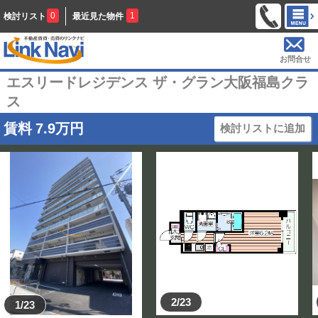
0
1
検討リスト
最近見た物件
お問合せ
エスリードレジデンス ザ・グラン大阪福島クラ
ス
賃料
7.9
万円
検討リストに追加
2/23
1/23