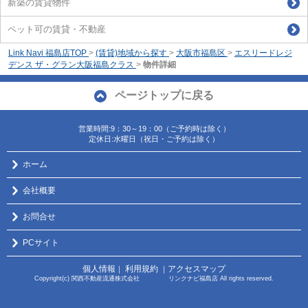
新築の賃貸物件
ペット可の賃貸・不動産
Link Navi 福島店TOP
>
(賃貸)地域から探す
>
大阪市福島区
>
エスリードレジ
デンス ザ・グラン大阪福島クラス
>
物件詳細
ページトップに戻る
営業時間:9：30～19：00（ご予約時は除く）
定休日:水曜日（祝日・ご予約は除く）
ホーム
会社概要
お問合せ
PCサイト
個人情報
利用規約
アクセスマップ
｜
｜
Copyright(c) 関西不動産流通株式会社 リンクナビ福島店 All rights reserved.