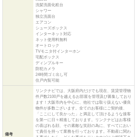
洗髪洗面化粧台
シャワー
独立洗面台
エアコン
シューズボックス
インターネット対応
ネット使用料無料
オートロック
TVモニタ付インターホン
宅配ボックス
ディンプルキー
防犯カメラ
24時間ゴミ出し可
住戸内覧可能
リンクナビでは、大阪府内だけでも現在、賃貸管理物
件戸数2100戸を越えるお部屋を管理及び募集しており
ます！大阪市内を中心に、他社では取り扱えない優良
物件が多数ございます。全てのお客様にご契約後、
「ここにして良かった」と満足して頂けるような接客
を第一に日々精進しております。リンクナビはお客様
の喜ばれる顔、その素敵な笑顔の為に、すべてにおい
て責任を持って業務を行っております。不動産に関わ
備考