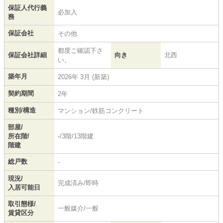
保証人代行義
必加入
務
保証会社
その他
都度ご確認下さ
保証会社詳細
向き
北西
い。
築年月
2026年 3月 (新築)
契約期間
2年
種別/構造
マンション/鉄筋コンクリート
部屋/
所在階/
-/3階/13階建
階建
総戸数
-
現況/
完成済み/即時
入居可能日
取引態様/
一般媒介/一般
賃貸区分