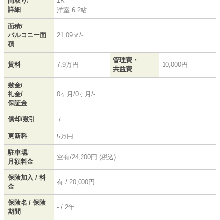
間取り/
1K
詳細
洋室 6.2帖
面積/
バルコニー面
21.09㎡/-
積
管理費・
賃料
7.9万円
10,000円
共益費
敷金/
礼金/
0ヶ月/0ヶ月/-
保証金
償却/敷引
-/-
更新料
5万円
駐車場/
空有/24,200円 (税込)
月額料金
保険加入 / 料
有 / 20,000円
金
保険名 / 保険
- / 2年
期間