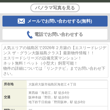
パノラマ写真を見る
メールでお問い合わせする(無料)
電話でお問い合わせする
人気エリアの福島区で2026年２月築の【エスリードレジデ
ンス ザ・グラン大阪福島クラス】最新物件情報！！
エスリードシリーズの設備充実マンション！
ネット無料！ペット（小型犬）飼育可能！
物件の詳細については「リンクナビ」までお問い合わせ下
さい。
所在地
大阪府
大阪市福島区
海老江
４丁目
東西線
「
海老江
」駅 徒歩4分
交通
阪神本線
「
野田
」駅 徒歩8分
地下鉄千日前線
「
野田阪神
」駅 徒歩8分