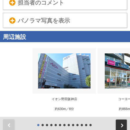
担当者のコメント
パノラマ写真を表示
周辺施設
イオン野田阪神店
コーヨ
約630m／8分
約866
前