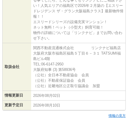
る事でしたら、どんな事でもリンクナビにご相談下さ
い！人気エリアの福島区で2026年２月築の【エスリー
ドレジデンス ザ・グラン大阪福島クラス】最新物件情
報！！
エスリードシリーズの設備充実マンション！
ネット無料！ペット（小型犬）飼育可能！
物件の詳細については「リンクナビ」までお問い合わ
せ下さい。
関西不動産流通株式会社 リンクナビ福島店
大阪府大阪市福島区福島５丁目６－３１ TATSUMI福
島ビル4階
TEL:06-6147-2950
取扱会社
大阪府知事 (3) 第58936号
（公社）全日本不動産協会 会員
（公社）不動産保証協会 会員
（公社）近畿地区公正取引協議会 加盟
情報更新日
2026年08月02日
更新予定日
2026年08月10日
情報の見方