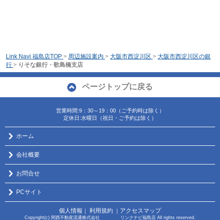
Link Navi 福島店TOP
>
周辺施設案内
>
大阪市西淀川区
>
大阪市西淀川区の銀
行
>
りそな銀行・歌島橋支店
ページトップに戻る
営業時間:9：30～19：00（ご予約時は除く）
定休日:水曜日（祝日・ご予約は除く）
ホーム
会社概要
お問合せ
PCサイト
個人情報
利用規約
アクセスマップ
｜
｜
Copyright(c) 関西不動産流通株式会社 リンクナビ福島店 All rights reserved.