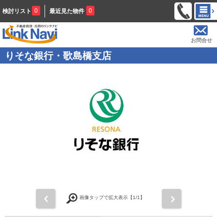
0
0
検討リスト
最近見た物件
お問合せ
りそな銀行・歌島橋支店
前
次
画像タップで拡大表示【
1
/1】