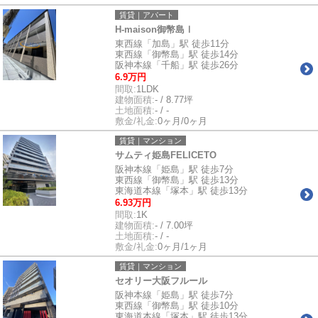
賃貸｜アパート
H-maison御幣島Ⅰ
東西線「加島」駅 徒歩11分
東西線「御幣島」駅 徒歩14分
阪神本線「千船」駅 徒歩26分
6.9万円
間取:
1LDK
建物面積:
- / 8.77坪
土地面積:
- / -
敷金/礼金:
0ヶ月/0ヶ月
賃貸｜マンション
サムティ姫島FELICETO
阪神本線「姫島」駅 徒歩7分
東西線「御幣島」駅 徒歩13分
東海道本線「塚本」駅 徒歩13分
6.93万円
間取:
1K
建物面積:
- / 7.00坪
土地面積:
- / -
敷金/礼金:
0ヶ月/1ヶ月
賃貸｜マンション
セオリー大阪フルール
阪神本線「姫島」駅 徒歩7分
東西線「御幣島」駅 徒歩10分
東海道本線「塚本」駅 徒歩13分