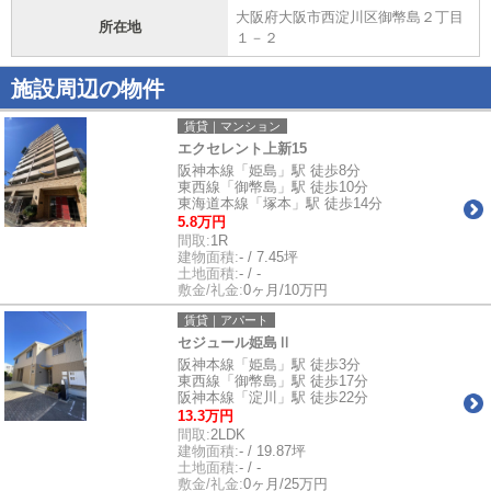
大阪府大阪市西淀川区御幣島２丁目
所在地
１－２
施設周辺の物件
賃貸｜マンション
エクセレント上新15
阪神本線「姫島」駅 徒歩8分
東西線「御幣島」駅 徒歩10分
東海道本線「塚本」駅 徒歩14分
5.8万円
間取:
1R
建物面積:
- / 7.45坪
土地面積:
- / -
敷金/礼金:
0ヶ月/10万円
賃貸｜アパート
セジュール姫島Ⅱ
阪神本線「姫島」駅 徒歩3分
東西線「御幣島」駅 徒歩17分
阪神本線「淀川」駅 徒歩22分
13.3万円
間取:
2LDK
建物面積:
- / 19.87坪
土地面積:
- / -
敷金/礼金:
0ヶ月/25万円