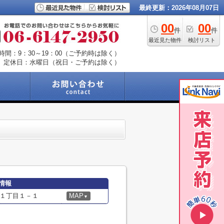
最終更新：2026年08月07日
00
00
件
件
最近見た物件
検討リスト
時間：9：30～19：00（ご予約時は除く）
定休日：水曜日（祝日・ご予約は除く）
情報
１丁目１－１
MAP
▼