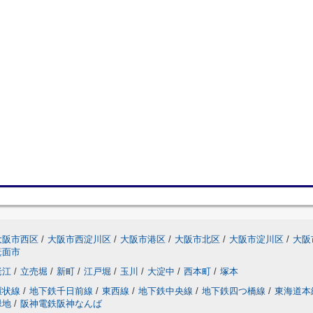
大阪市西区
/
大阪市西淀川区
/
大阪市港区
/
大阪市北区
/
大阪市淀川区
/
大阪
箕面市
老江
/
立売堀
/
新町
/
江戸堀
/
玉川
/
大淀中
/
西本町
/
塚本
環状線
/
地下鉄千日前線
/
東西線
/
地下鉄中央線
/
地下鉄四つ橋線
/
東海道本
緑地
/
阪神電鉄阪神なんば