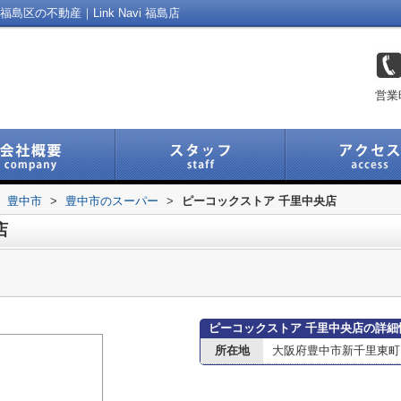
区の不動産｜Link Navi 福島店
営業
豊中市
>
豊中市のスーパー
>
ピーコックストア 千里中央店
店
ピーコックストア 千里中央店の詳細
所在地
大阪府豊中市新千里東町