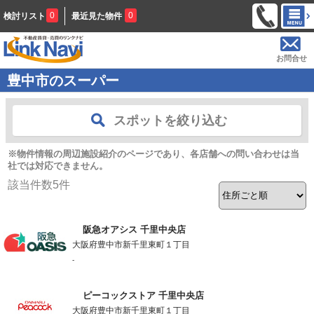
0
0
検討リスト
最近見た物件
お問合せ
豊中市のスーパー
スポットを絞り込む
※物件情報の周辺施設紹介のページであり、各店舗への問い合わせは当
社では対応できません。
該当件数
5
件
阪急オアシス 千里中央店
大阪府豊中市新千里東町１丁目
-
ピーコックストア 千里中央店
大阪府豊中市新千里東町１丁目