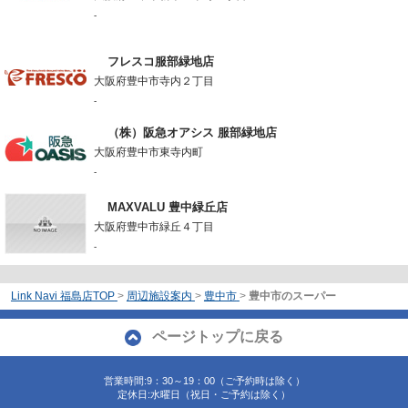
-
フレスコ服部緑地店
大阪府豊中市寺内２丁目
-
（株）阪急オアシス 服部緑地店
大阪府豊中市東寺内町
-
MAXVALU 豊中緑丘店
大阪府豊中市緑丘４丁目
-
Link Navi 福島店TOP
>
周辺施設案内
>
豊中市
>
豊中市のスーパー
ページトップに戻る
営業時間:9：30～19：00（ご予約時は除く）
定休日:水曜日（祝日・ご予約は除く）