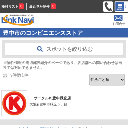
0
0
検討リスト
最近見た物件
お問合せ
豊中市のコンビニエンスストア
スポットを絞り込む
※物件情報の周辺施設紹介のページであり、各店舗への問い合わせは当
社では対応できません。
該当件数
1
件
サークルＫ豊中緑丘店
大阪府豊中市緑丘５丁目
-