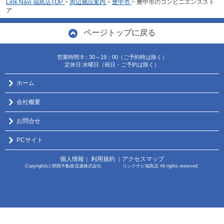
Link Navi 福島店TOP
>
周辺施設案内
>
豊中市
>
豊中市のコンビニエンススト
ア
ページトップに戻る
営業時間:9：30～19：00（ご予約時は除く）
定休日:水曜日（祝日・ご予約は除く）
ホーム
会社概要
お問合せ
PCサイト
個人情報
利用規約
アクセスマップ
｜
｜
Copyright(c) 関西不動産流通株式会社 リンクナビ福島店 All rights reserved.