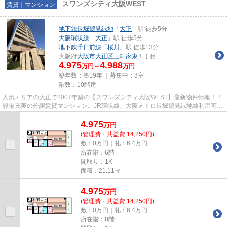
スワンズシティ大阪WEST
賃貸｜マンション
地下鉄長堀鶴見緑地
「
大正
」駅 徒歩5分
大阪環状線
「
大正
」駅 徒歩5分
地下鉄千日前線
「
桜川
」駅 徒歩13分
大阪府
大阪市大正区
三軒家東
１丁目
4.975
4.988
万円～
万円
築年数：築19年 ｜募集中：
3室
階数：10階建
人気エリアの大正で2007年築の【スワンズシティ大阪WEST】最新物件情報！！
設備充実の分譲賃貸マンション。JR環状線、大阪メトロ長堀鶴見緑地線利用可
能。
4.975
万
円
(管理費・共益費 14,250円)
敷：0万円｜礼：6.4万円
所在階：6階
間取り：1K
面積：21.11㎡
4.975
万
円
(管理費・共益費 14,250円)
敷：0万円｜礼：6.4万円
所在階：8階