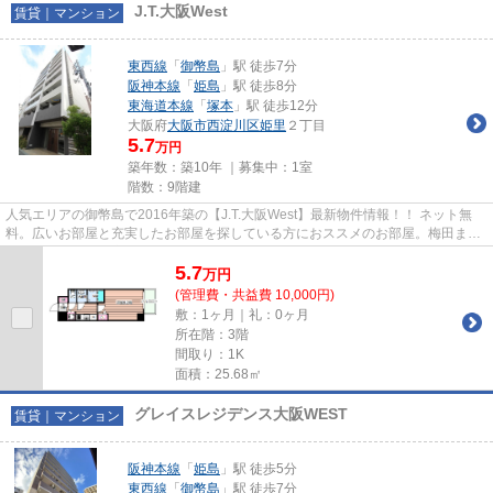
J.T.大阪West
賃貸｜マンション
東西線
「
御幣島
」駅 徒歩7分
阪神本線
「
姫島
」駅 徒歩8分
東海道本線
「
塚本
」駅 徒歩12分
大阪府
大阪市西淀川区
姫里
２丁目
5.7
万円
築年数：築10年 ｜募集中：
1室
階数：9階建
人気エリアの御幣島で2016年築の【J.T.大阪West】最新物件情報！！ ネット無
料。広いお部屋と充実したお部屋を探している方におススメのお部屋。梅田まで
も１本で行ける好立地。
5.7
万
円
(管理費・共益費 10,000円)
敷：1ヶ月｜礼：0ヶ月
所在階：3階
間取り：1K
面積：25.68㎡
グレイスレジデンス大阪WEST
賃貸｜マンション
阪神本線
「
姫島
」駅 徒歩5分
東西線
「
御幣島
」駅 徒歩7分