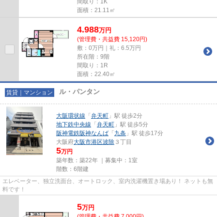
間取り：1K
面積：21.11㎡
4.988
万
円
(管理費・共益費 15,120円)
敷：0万円｜礼：6.5万円
所在階：9階
間取り：1R
面積：22.40㎡
ル・パンタン
賃貸｜マンション
大阪環状線
「
弁天町
」駅 徒歩2分
地下鉄中央線
「
弁天町
」駅 徒歩5分
阪神電鉄阪神なんば
「
九条
」駅 徒歩17分
大阪府
大阪市港区
波除
３丁目
5
万円
築年数：築22年 ｜募集中：
1室
階数：6階建
エレベーター、独立洗面台、オートロック、室内洗濯機置き場あり！ ネットも無
料です！
5
万
円
(管理費・共益費 7,000円)