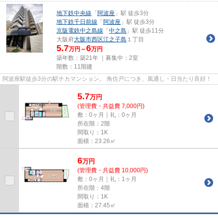
地下鉄中央線
「
阿波座
」駅 徒歩3分
地下鉄千日前線
「
阿波座
」駅 徒歩3分
京阪電鉄中之島線
「
中之島
」駅 徒歩11分
大阪府
大阪市西区
江之子島
１丁目
5.7
6
万円～
万円
築年数：築21年 ｜募集中：
2室
階数：11階建
阿波座駅徒歩3分の駅チカマンション。 角住戸につき、風通し・日当たり良好！
5.7
万
円
(管理費・共益費 7,000円)
敷：0ヶ月｜礼：0ヶ月
所在階：2階
間取り：1K
面積：23.26㎡
6
万
円
(管理費・共益費 10,000円)
敷：0ヶ月｜礼：1ヶ月
所在階：4階
間取り：1K
面積：27.45㎡