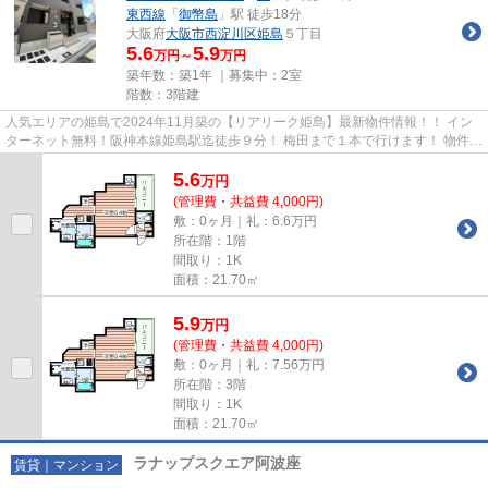
東西線
「
御幣島
」駅 徒歩18分
大阪府
大阪市西淀川区
姫島
５丁目
5.6
5.9
万円～
万円
築年数：築1年 ｜募集中：
2室
階数：3階建
人気エリアの姫島で2024年11月築の【リアリーク姫島】最新物件情報！！ イン
ターネット無料！阪神本線姫島駅迄徒歩９分！ 梅田まで１本で行けます！ 物件の
詳細については「リンクナビ...
5.6
万
円
(管理費・共益費 4,000円)
敷：0ヶ月｜礼：6.6万円
所在階：1階
間取り：1K
面積：21.70㎡
5.9
万
円
(管理費・共益費 4,000円)
敷：0ヶ月｜礼：7.56万円
所在階：3階
間取り：1K
面積：21.70㎡
ラナップスクエア阿波座
賃貸｜マンション