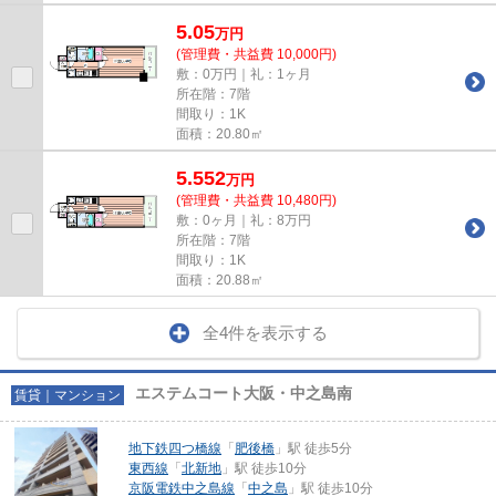
5.05
万
円
(管理費・共益費 10,000円)
敷：0万円｜礼：1ヶ月
所在階：7階
間取り：1K
面積：20.80㎡
5.552
万
円
(管理費・共益費 10,480円)
敷：0ヶ月｜礼：8万円
所在階：7階
間取り：1K
面積：20.88㎡
全4件を表示する
エステムコート大阪・中之島南
賃貸｜マンション
地下鉄四つ橋線
「
肥後橋
」駅 徒歩5分
東西線
「
北新地
」駅 徒歩10分
京阪電鉄中之島線
「
中之島
」駅 徒歩10分