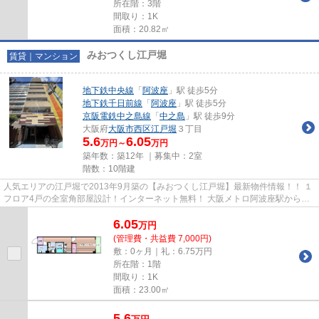
所在階：3階
間取り：1K
面積：20.82㎡
みおつくし江戸堀
賃貸｜マンション
地下鉄中央線
「
阿波座
」駅 徒歩5分
地下鉄千日前線
「
阿波座
」駅 徒歩5分
京阪電鉄中之島線
「
中之島
」駅 徒歩9分
大阪府
大阪市西区
江戸堀
３丁目
5.6
6.05
万円～
万円
築年数：築12年 ｜募集中：
2室
階数：10階建
人気エリアの江戸堀で2013年9月築の【みおつくし江戸堀】最新物件情報！！ １
フロア4戸の全室角部屋設計！インターネット無料！ 大阪メトロ阿波座駅から徒
歩5分の好立地！ オール電化...
6.05
万
円
(管理費・共益費 7,000円)
敷：0ヶ月｜礼：6.75万円
所在階：1階
間取り：1K
面積：23.00㎡
5.6