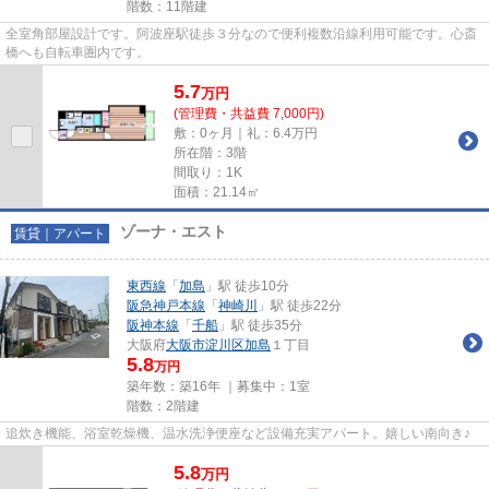
階数：11階建
全室角部屋設計です。阿波座駅徒歩３分なので便利複数沿線利用可能です。心斎
橋へも自転車圏内です。
5.7
万
円
(管理費・共益費 7,000円)
敷：0ヶ月｜礼：6.4万円
所在階：3階
間取り：1K
面積：21.14㎡
ゾーナ・エスト
賃貸｜アパート
東西線
「
加島
」駅 徒歩10分
阪急神戸本線
「
神崎川
」駅 徒歩22分
阪神本線
「
千船
」駅 徒歩35分
大阪府
大阪市淀川区
加島
１丁目
5.8
万円
築年数：築16年 ｜募集中：
1室
階数：2階建
追炊き機能、浴室乾燥機、温水洗浄便座など設備充実アパート。嬉しい南向き♪
5.8
万
円