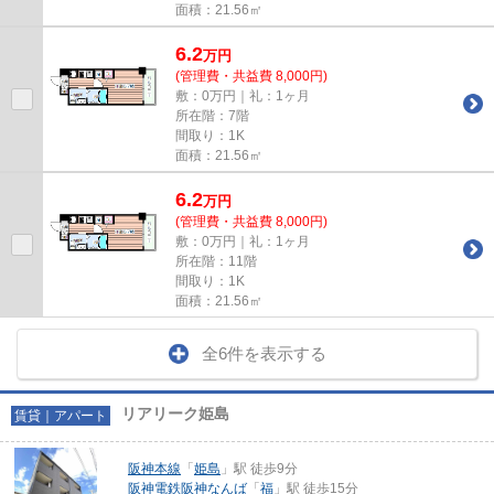
面積：21.56㎡
6.2
万
円
(管理費・共益費 8,000円)
敷：0万円｜礼：1ヶ月
所在階：7階
間取り：1K
面積：21.56㎡
6.2
万
円
(管理費・共益費 8,000円)
敷：0万円｜礼：1ヶ月
所在階：11階
間取り：1K
面積：21.56㎡
全6件を表示する
リアリーク姫島
賃貸｜アパート
阪神本線
「
姫島
」駅 徒歩9分
阪神電鉄阪神なんば
「
福
」駅 徒歩15分