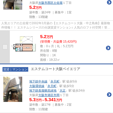
大阪府
大阪市西区
土佐堀
１丁目
5.2
万円
築年数：築24年 ｜募集中：
1室
階数：13階建
人気エリアの土佐堀で2002年3月築の【エステムコート大阪・中之島南】最新物
件情報！！ エステムシリーズの分譲賃貸マンション♪ 人気のロフト付空間！管理
人さんがいるので防犯面でも...
5.2
万
円
(管理費・共益費 15,420円)
敷：0ヶ月｜礼：5.2万円
所在階：8階
間取り：1K
面積：19.22㎡
エステムコート大阪ベイエリア
賃貸｜マンション
地下鉄中央線
「
弁天町
」駅 徒歩5分
大阪環状線
「
弁天町
」駅 徒歩5分
地下鉄長堀鶴見緑地
「
大正
」駅 徒歩24分
大阪府
大阪市港区
市岡
１丁目
5.3
5.341
万円～
万円
築年数：築17年 ｜募集中：
2室
階数：11階建