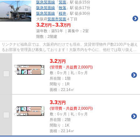
阪急箕面線
「
箕面
」駅 徒歩15分
阪急箕面線
「
牧落
」駅 徒歩17分
阪急箕面線
「
桜井
」駅 徒歩30分
大阪府
箕面市
箕面
４丁目
3.2
3.3
万円～
万円
築年数：築51年 ｜募集中：
2室
階数：2階建
リンクナビ福島店では、大阪府内だけでも現在、賃貸管理物件戸数2100戸を越え
るお部屋を管理及び募集しております！大阪市内を中心に、他社では取り扱えな
い優良物件が多数ございます...
3.2
万
円
(管理費・共益費 2,000円)
敷：0ヶ月｜礼：0ヶ月
所在階：1階
間取り：1R
面積：22.14㎡
3.3
万
円
(管理費・共益費 2,000円)
敷：0ヶ月｜礼：0ヶ月
所在階：2階
間取り：1K
面積：22.14㎡