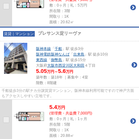
敷：0ヶ月｜礼：5万円
所在階：3階
間取り：1K
面積：20.62㎡
プレサンス淀リーヴァ
賃貸｜マンション
阪神本線
「
千船
」駅 徒歩3分
阪神電鉄阪神なんば
「
出来島
」駅 徒歩10分
東西線
「
御幣島
」駅 徒歩15分
大阪府
大阪市西淀川区
大和田
４丁目
5.05
5.6
万円～
万円
築年数：築18年 ｜募集中：
4室
階数：8階建
千船徒歩3分の駅チカ分譲賃貸マンション。阪神本線利用可能ですので神戸方面
もアクセスしやすい立地です。
5.4
万
円
(管理費・共益費 7,000円)
敷：0ヶ月｜礼：1ヶ月
所在階：5階
間取り：1K
面積：20.88㎡