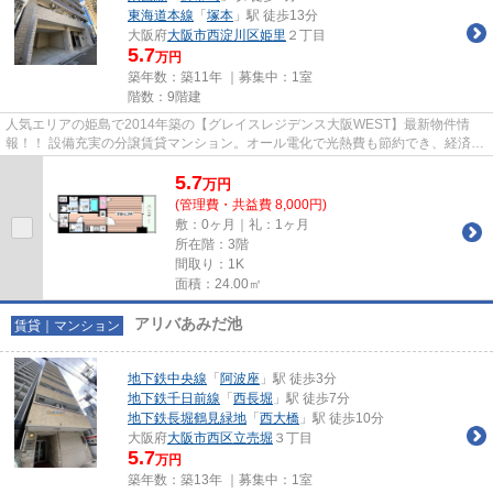
東海道本線
「
塚本
」駅 徒歩13分
大阪府
大阪市西淀川区
姫里
２丁目
5.7
万円
築年数：築11年 ｜募集中：
1室
階数：9階建
人気エリアの姫島で2014年築の【グレイスレジデンス大阪WEST】最新物件情
報！！ 設備充実の分譲賃貸マンション。オール電化で光熱費も節約でき、経済的
です。 嬉しいネット無料。
5.7
万
円
(管理費・共益費 8,000円)
敷：0ヶ月｜礼：1ヶ月
所在階：3階
間取り：1K
面積：24.00㎡
アリバあみだ池
賃貸｜マンション
地下鉄中央線
「
阿波座
」駅 徒歩3分
地下鉄千日前線
「
西長堀
」駅 徒歩7分
地下鉄長堀鶴見緑地
「
西大橋
」駅 徒歩10分
大阪府
大阪市西区
立売堀
３丁目
5.7
万円
築年数：築13年 ｜募集中：
1室