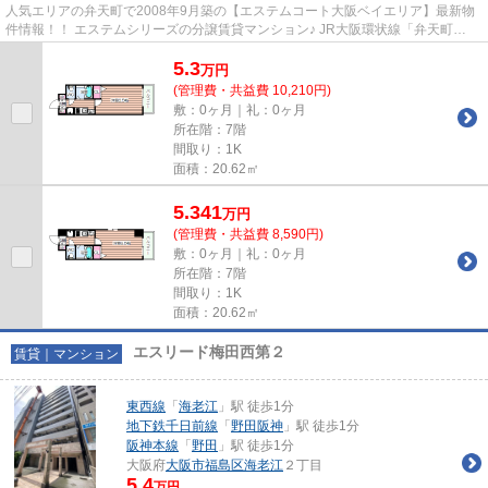
人気エリアの弁天町で2008年9月築の【エステムコート大阪ベイエリア】最新物
件情報！！ エステムシリーズの分譲賃貸マンション♪ JR大阪環状線「弁天町
駅」、中央線「弁天町駅」までわ...
5.3
万
円
(管理費・共益費 10,210円)
敷：0ヶ月｜礼：0ヶ月
所在階：7階
間取り：1K
面積：20.62㎡
5.341
万
円
(管理費・共益費 8,590円)
敷：0ヶ月｜礼：0ヶ月
所在階：7階
間取り：1K
面積：20.62㎡
エスリード梅田西第２
賃貸｜マンション
東西線
「
海老江
」駅 徒歩1分
地下鉄千日前線
「
野田阪神
」駅 徒歩1分
阪神本線
「
野田
」駅 徒歩1分
大阪府
大阪市福島区
海老江
２丁目
5.4
万円