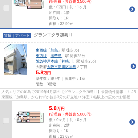
(管理費・共益費 3,500円)
敷：0万円｜礼：1ヶ月
所在階：1階
間取り：1R
面積：32.90㎡
グランエクラ加島Ⅱ
賃貸｜アパート
東西線
「
加島
」駅 徒歩3分
東西線
「
御幣島
」駅 徒歩25分
阪急神戸本線
「
神崎川
」駅 徒歩25分
大阪府
大阪市淀川区
加島
３丁目
5.8
万円
築年数：築7年 ｜募集中：
1室
階数：3階建
人気エリアの加島で2019年4月築の【グランエクラ加島Ⅱ】最新物件情報！！ JR
東西線「加島駅」からわずか徒歩3分の好立地♪♪ 洋室７帖以上の広めのお部屋で
快適ですよ(^^)/ 物件の詳細に...
5.8
万
円
(管理費・共益費 5,000円)
敷：0ヶ月｜礼：0ヶ月
所在階：2階
間取り：1K
面積：23.68㎡