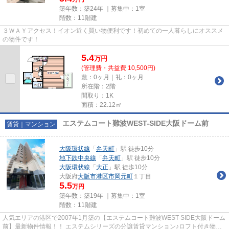
築年数：築24年 ｜募集中：
1室
階数：11階建
３ＷＡＹアクセス！イオン近く買い物便利です！初めての一人暮らしにオススメ
の物件です！
5.4
万
円
(管理費・共益費 10,500円)
敷：0ヶ月｜礼：0ヶ月
所在階：2階
間取り：1K
面積：22.12㎡
エステムコート難波WEST-SIDE大阪ドーム前
賃貸｜マンション
大阪環状線
「
弁天町
」駅 徒歩10分
地下鉄中央線
「
弁天町
」駅 徒歩10分
大阪環状線
「
大正
」駅 徒歩10分
大阪府
大阪市港区
市岡元町
１丁目
5.5
万円
築年数：築19年 ｜募集中：
1室
階数：11階建
人気エリアの港区で2007年1月築の【エステムコート難波WEST-SIDE大阪ドーム
前】最新物件情報！！ エステムシリーズの分譲賃貸マンション♪ロフト付き物