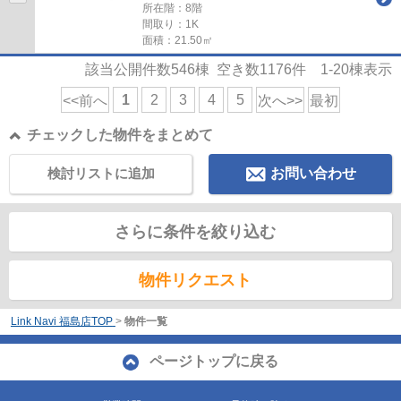
所在階：8階
間取り：1K
面積：21.50㎡
該当公開件数
546
棟 空き数
1176
件
1-20
棟表示
1
2
3
4
5
<<前へ
次へ>>
最初
チェックした物件をまとめて
検討リストに追加
お問い合わせ
さらに条件を絞り込む
物件リクエスト
Link Navi 福島店TOP
>
物件一覧
ページトップに戻る