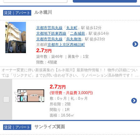
ルネ堀川
賃貸｜アパート
京都市営烏丸線
「
丸太町
」駅 徒歩12分
京都地下鉄東西線
「
二条城前
」駅 徒歩14分
京都市営烏丸線
「
烏丸御池
」駅 徒歩23分
京都府
京都市上京区
西橋詰町
2.7
万円
築年数：築46年 ｜募集中：
1室
階数：4階建
オーナー変更に伴い新規募集の【ルネ堀川】最新物件情報！！ 物件の詳細につい
ては「リンクナビ」までお問い合わせ下さい。 リノベーション済み物件です！ ２
階にコインランドリースペ...
2.7
万
円
(管理費・共益費 3,000円)
敷：0ヶ月｜礼：0ヶ月
所在階：2階
間取り：1R
面積：16.56㎡
サンライズ箕面
賃貸｜アパート