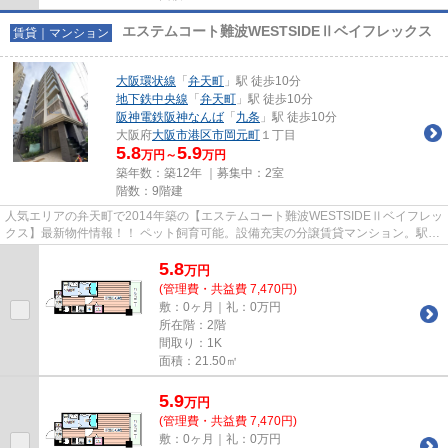
エステムコート難波WESTSIDEⅡベイフレックス
賃貸｜マンション
大阪環状線
「
弁天町
」駅 徒歩10分
地下鉄中央線
「
弁天町
」駅 徒歩10分
阪神電鉄阪神なんば
「
九条
」駅 徒歩10分
大阪府
大阪市港区
市岡元町
１丁目
5.8
5.9
万円～
万円
築年数：築12年 ｜募集中：
2室
階数：9階建
人気エリアの弁天町で2014年築の【エステムコート難波WESTSIDEⅡベイフレッ
クス】最新物件情報！！ ペット飼育可能。設備充実の分譲賃貸マンション。駅前
にはスーパー、コンビニ、飲食...
5.8
万
円
(管理費・共益費 7,470円)
敷：0ヶ月｜礼：0万円
所在階：2階
間取り：1K
面積：21.50㎡
5.9
万
円
(管理費・共益費 7,470円)
敷：0ヶ月｜礼：0万円