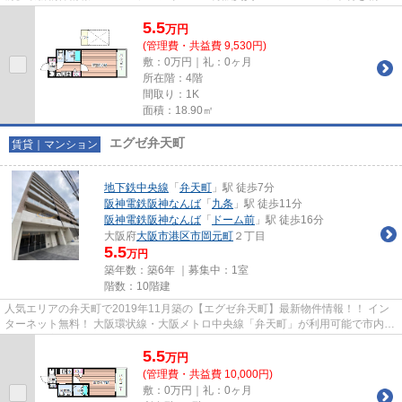
件！ 物件の詳細については「リン...
5.5
万
円
(管理費・共益費 9,530円)
敷：0万円｜礼：0ヶ月
所在階：4階
間取り：1K
面積：18.90㎡
エグゼ弁天町
賃貸｜マンション
地下鉄中央線
「
弁天町
」駅 徒歩7分
阪神電鉄阪神なんば
「
九条
」駅 徒歩11分
阪神電鉄阪神なんば
「
ドーム前
」駅 徒歩16分
大阪府
大阪市港区
市岡元町
２丁目
5.5
万円
築年数：築6年 ｜募集中：
1室
階数：10階建
人気エリアの弁天町で2019年11月築の【エグゼ弁天町】最新物件情報！！ イン
ターネット無料！ 大阪環状線・大阪メトロ中央線「弁天町」が利用可能で市内の
移動が大変便利です♪ 物件の...
5.5
万
円
(管理費・共益費 10,000円)
敷：0万円｜礼：0ヶ月