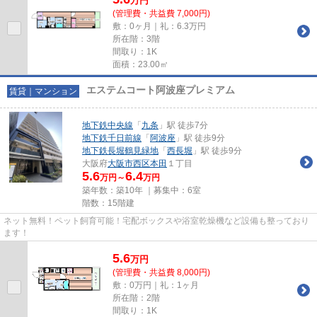
万
円
(管理費・共益費 7,000円)
敷：0ヶ月｜礼：6.3万円
所在階：3階
間取り：1K
面積：23.00㎡
エステムコート阿波座プレミアム
賃貸｜マンション
地下鉄中央線
「
九条
」駅 徒歩7分
地下鉄千日前線
「
阿波座
」駅 徒歩9分
地下鉄長堀鶴見緑地
「
西長堀
」駅 徒歩9分
大阪府
大阪市西区
本田
１丁目
5.6
6.4
万円～
万円
築年数：築10年 ｜募集中：
6室
階数：15階建
ネット無料！ペット飼育可能！宅配ボックスや浴室乾燥機など設備も整っており
ます！
5.6
万
円
(管理費・共益費 8,000円)
敷：0万円｜礼：1ヶ月
所在階：2階
間取り：1K