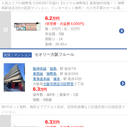
人気エリアの御幣島で2003年7月築の【ロイヤル御幣島】最新物件情報！！ 御幣
島駅徒歩3分の賃貸マンション。インターネット無料！ ガス代不要のオール電化
♪♪ 宅配BOXあります！ 物件...
6.2
万
円
(管理費・共益費 6,000円)
敷：0万円｜礼：0万円
所在階：5階
間取り：1K
面積：26.40㎡
セオリー大阪フルール
賃貸｜マンション
阪神本線
「
姫島
」駅 徒歩7分
東西線
「
御幣島
」駅 徒歩10分
東海道本線
「
塚本
」駅 徒歩13分
大阪府
大阪市西淀川区
野里
２丁目
6.3
万円
築年数：築6年 ｜募集中：
1室
階数：9階建
Wi-Fiネット無料。梅田までアクセス良好。浴室乾燥機など設備充実の分譲賃貸マ
ンション。
6.3
万
円