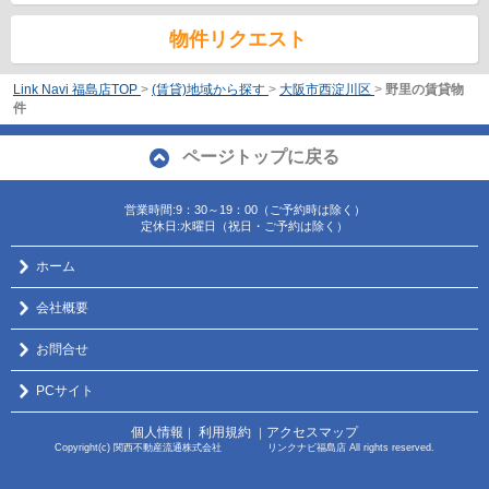
物件リクエスト
Link Navi 福島店TOP
>
(賃貸)地域から探す
>
大阪市西淀川区
>
野里の賃貸物
件
ページトップに戻る
営業時間:9：30～19：00（ご予約時は除く）
定休日:水曜日（祝日・ご予約は除く）
ホーム
会社概要
お問合せ
PCサイト
個人情報
利用規約
アクセスマップ
｜
｜
Copyright(c) 関西不動産流通株式会社 リンクナビ福島店 All rights reserved.