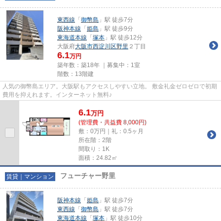
東西線
「
御幣島
」駅 徒歩7分
阪神本線
「
姫島
」駅 徒歩9分
東海道本線
「
塚本
」駅 徒歩12分
大阪府
大阪市西淀川区
野里
２丁目
6.1
万円
築年数：築18年 ｜募集中：
1室
階数：13階建
人気の御幣島エリア。大阪駅もアクセスしやすい立地。 敷金礼金ゼロゼロで初期
費用を抑えれます。インターネット無料♪
6.1
万
円
(管理費・共益費 8,000円)
敷：0万円｜礼：0.5ヶ月
所在階：2階
間取り：1K
面積：24.82㎡
フューチャー野里
賃貸｜マンション
阪神本線
「
姫島
」駅 徒歩7分
東西線
「
御幣島
」駅 徒歩7分
東海道本線
「
塚本
」駅 徒歩10分