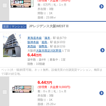
(管理費・共益費 7,000円)
敷：0万円｜礼：1ヶ月
所在階：3階
間取り：1K
面積：23.88㎡
JPレジデンス大阪WESTⅢ
賃貸｜マンション
東海道本線
「
塚本
」駅 徒歩7分
阪神本線
「
姫島
」駅 徒歩10分
東西線
「
御幣島
」駅 徒歩12分
大阪府
大阪市西淀川区
野里
１丁目
6.44
万円
築年数：築4年 ｜募集中：
1室
階数：10階建
ペット(犬・猫)飼育可能。ネット無料。設備充実の分譲賃貸マンション。梅田ま
で1駅の好立地。
6.44
万
円
(管理費・共益費 9,000円)
敷：0ヶ月｜礼：1ヶ月
所在階：3階
間取り：1K
面積：25.20㎡