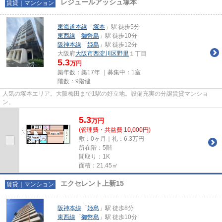
レジュールアッシュ塚本
賃貸｜マンション
東海道本線
「
塚本
」駅 徒歩5分
東西線
「
御幣島
」駅 徒歩10分
阪神本線
「
姫島
」駅 徒歩12分
大阪府
大阪市西淀川区
野里
１丁目
5.3
万円
築年数：築17年 ｜募集中：
1室
階数：9階建
人気の塚本エリア。大阪梅田まで1駅の好立地。設備充実の分譲賃貸マンショ
ン。
5.3
万
円
(管理費・共益費 10,000円)
敷：0ヶ月｜礼：6.3万円
所在階：5階
間取り：1K
面積：21.45㎡
エクセレント上新15
賃貸｜マンション
阪神本線
「
姫島
」駅 徒歩8分
東西線
「
御幣島
」駅 徒歩10分