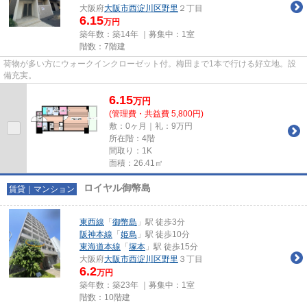
大阪府
大阪市西淀川区
野里
２丁目
6.15
万円
築年数：築14年 ｜募集中：
1室
階数：7階建
荷物が多い方にウォークインクローゼット付。梅田まで1本で行ける好立地。設
備充実。
6.15
万
円
(管理費・共益費 5,800円)
敷：0ヶ月｜礼：9万円
所在階：4階
間取り：1K
面積：26.41㎡
ロイヤル御幣島
賃貸｜マンション
東西線
「
御幣島
」駅 徒歩3分
阪神本線
「
姫島
」駅 徒歩10分
東海道本線
「
塚本
」駅 徒歩15分
大阪府
大阪市西淀川区
野里
３丁目
6.2
万円
築年数：築23年 ｜募集中：
1室
階数：10階建