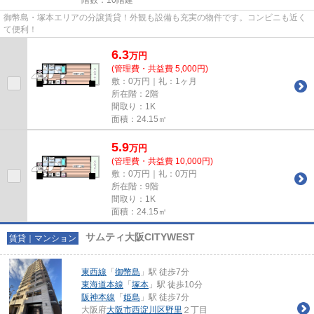
御幣島・塚本エリアの分譲賃貸！外観も設備も充実の物件です。コンビニも近く
て便利！
6.3
万
円
(管理費・共益費 5,000円)
敷：0万円｜礼：1ヶ月
所在階：2階
間取り：1K
面積：24.15㎡
5.9
万
円
(管理費・共益費 10,000円)
敷：0万円｜礼：0万円
所在階：9階
間取り：1K
面積：24.15㎡
サムティ大阪CITYWEST
賃貸｜マンション
東西線
「
御幣島
」駅 徒歩7分
東海道本線
「
塚本
」駅 徒歩10分
阪神本線
「
姫島
」駅 徒歩7分
大阪府
大阪市西淀川区
野里
２丁目