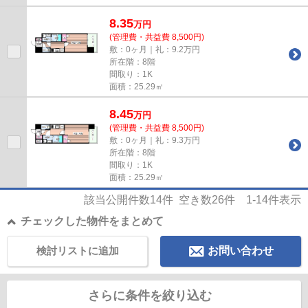
8.35
万
円
(管理費・共益費 8,500円)
敷：0ヶ月｜礼：9.2万円
所在階：8階
間取り：1K
面積：25.29㎡
8.45
万
円
(管理費・共益費 8,500円)
敷：0ヶ月｜礼：9.3万円
所在階：8階
間取り：1K
面積：25.29㎡
該当公開件数
14
件 空き数
26
件
1-14
件表示
チェックした物件をまとめて
検討リストに追加
お問い合わせ
さらに条件を絞り込む