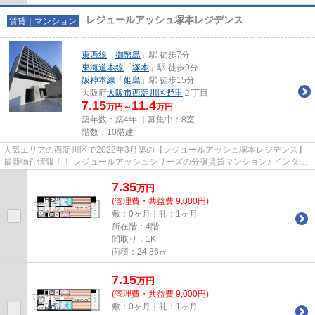
レジュールアッシュ塚本レジデンス
賃貸｜マンション
東西線
「
御幣島
」駅 徒歩7分
東海道本線
「
塚本
」駅 徒歩9分
阪神本線
「
姫島
」駅 徒歩15分
大阪府
大阪市西淀川区
野里
２丁目
7.15
11.4
万円～
万円
築年数：築4年 ｜募集中：
8室
階数：10階建
人気エリアの西淀川区で2022年3月築の【レジュールアッシュ塚本レジデンス】
最新物件情報！！ レジュールアッシュシリーズの分譲賃貸マンション♪ インター
ネット無料！設備充実してま...
7.35
万
円
(管理費・共益費 9,000円)
敷：0ヶ月｜礼：1ヶ月
所在階：4階
間取り：1K
面積：24.86㎡
7.15
万
円
(管理費・共益費 9,000円)
敷：0ヶ月｜礼：1ヶ月