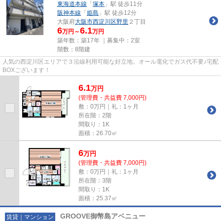
東海道本線
「
塚本
」駅 徒歩11分
阪神本線
「
姫島
」駅 徒歩12分
大阪府
大阪市西淀川区
野里
２丁目
6
6.1
万円～
万円
築年数：築17年 ｜募集中：
2室
階数：8階建
人気の西淀川区エリアで３沿線利用可能な好立地。オール電化でガス代不要♪宅配
BOXございます！
6.1
万
円
(管理費・共益費 7,000円)
敷：0万円｜礼：1ヶ月
所在階：2階
間取り：1K
面積：26.70㎡
6
万
円
(管理費・共益費 7,000円)
敷：0万円｜礼：1ヶ月
所在階：3階
間取り：1K
面積：25.37㎡
GROOVE御幣島アベニュー
賃貸｜マンション