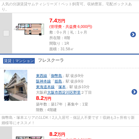
人気の分譲賃貸サムティシリーズ！ペット飼育可。収納豊富。宅配ボックスあ
り。
7.4
万
円
(管理費・共益費 6,000円)
敷：0ヶ月｜礼：1ヶ月
所在階：8階
間取り：1R
面積：31.58㎡
フレスクーラ
賃貸｜マンション
東西線
「
御幣島
」駅 徒歩9分
阪神本線
「
姫島
」駅 徒歩9分
東海道本線
「
塚本
」駅 徒歩10分
大阪府
大阪市西淀川区
野里
２丁目
8.2
万円
築年数：築17年 ｜募集中：
1室
階数：4階建
御幣島・塚本エリアの1LDK！2人入居可・保証人不要です！収納も3ヶ所有り新
婚様等にオススメ！
8.2
万
円