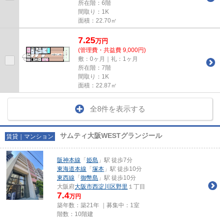
所在階：6階
間取り：1K
面積：22.70㎡
7.25
万
円
(管理費・共益費 9,000円)
敷：0ヶ月｜礼：1ヶ月
所在階：7階
間取り：1K
面積：22.87㎡
全8件を表示する
サムティ大阪WESTグランジール
賃貸｜マンション
阪神本線
「
姫島
」駅 徒歩7分
東海道本線
「
塚本
」駅 徒歩10分
東西線
「
御幣島
」駅 徒歩10分
大阪府
大阪市西淀川区
野里
１丁目
7.4
万円
築年数：築21年 ｜募集中：
1室
階数：10階建