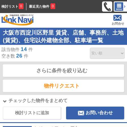
0
0
検討リスト
最近見た物件
お問合せ
大阪市西淀川区野里 賃貸、店舗、事務所、土地
(賃貸)、住宅以外建物全部、駐車場一覧
14
該当物件
件
26
空き数
件
さらに条件を絞り込む
物件リクエスト
チェックした物件をまとめて
検討リストに追加
お問い合わせ