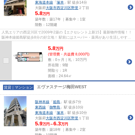
東海道本線
「
塚本
」駅 徒歩14分
大阪府
大阪市西淀川区
野里
２丁目
5.8
万円
築年数：築17年 ｜募集中：
1室
階数：12階建
人気エリアの西淀川区で2009年2築の【エクセレント上新15】最新物件情報！！
阪神本線姫島駅徒歩8分の好立地！ 駅前にはスーパー・薬局があり生活しやすい
エリア！ 広めのお部屋をお探...
5.8
万
円
(管理費・共益費 8,000円)
敷：0ヶ月｜礼：10万円
所在階：9階
間取り：1R
面積：24.64㎡
エヴァステージ梅田WEST
賃貸｜マンション
阪神本線
「
姫島
」駅 徒歩7分
東西線
「
御幣島
」駅 徒歩10分
東海道本線
「
塚本
」駅 徒歩10分
大阪府
大阪市西淀川区
野里
１丁目
5.9
6.3
万円～
万円
築年数：築18年 ｜募集中：
2室
階数：10階建