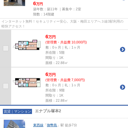
6
万円
築年数：築11年 ｜募集中：
2室
階数：14階建
インターネット無料！セキュリティー安心。大阪・梅田エリアへ３線3駅利用の
軽快アクセス！
6
万
円
(管理費・共益費 10,000円)
敷：0ヶ月｜礼：1ヶ月
所在階：5階
間取り：1K
面積：22.88㎡
6
万
円
(管理費・共益費 7,000円)
敷：0ヶ月｜礼：1ヶ月
所在階：9階
間取り：1K
面積：22.88㎡
エナブル塚本2
賃貸｜マンション
東西線
「
御幣島
」駅 徒歩7分