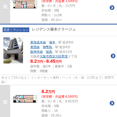
(管理費・共益費 3,500円)
敷：0ヶ月｜礼：11万円
所在階：3階
間取り：1LDK
面積：40.10㎡
レジデンス塚本クラージュ
賃貸｜マンション
東海道本線
「
塚本
」駅 徒歩9分
東西線
「
御幣島
」駅 徒歩9分
阪神本線
「
姫島
」駅 徒歩12分
大阪府
大阪市西淀川区
野里
２丁目
8.2
8.45
万円～
万円
築年数：築2年 ｜募集中：
3室
階数：9階建
全タイプ25㎡以上！ インターネット無料！ペット（犬・猫 計3匹まで）飼育可
能！
8.2
万
円
(管理費・共益費 8,500円)
敷：0ヶ月｜礼：9.05万円
所在階：5階
間取り：1K
面積：25.29㎡