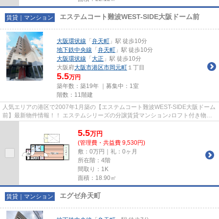
エステムコート難波WEST-SIDE大阪ドーム前
賃貸｜マンション
大阪環状線
「
弁天町
」駅 徒歩10分
地下鉄中央線
「
弁天町
」駅 徒歩10分
大阪環状線
「
大正
」駅 徒歩10分
大阪府
大阪市港区
市岡元町
１丁目
5.5
万円
築年数：築19年 ｜募集中：
1室
階数：11階建
人気エリアの港区で2007年1月築の【エステムコート難波WEST-SIDE大阪ドーム
前】最新物件情報！！ エステムシリーズの分譲賃貸マンション♪ロフト付き物
件！ 物件の詳細については「リン...
5.5
万
円
(管理費・共益費 9,530円)
敷：0万円｜礼：0ヶ月
所在階：4階
間取り：1K
面積：18.90㎡
エグゼ弁天町
賃貸｜マンション