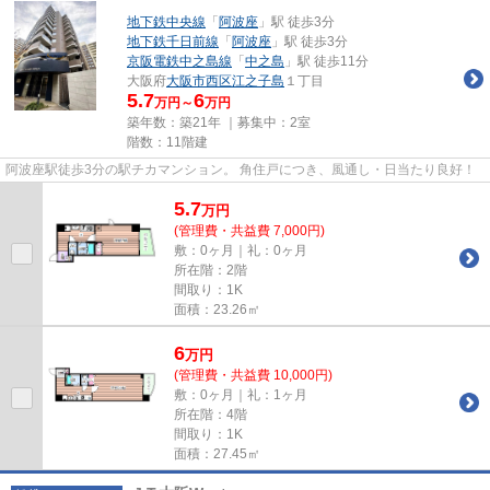
地下鉄中央線
「
阿波座
」駅 徒歩3分
地下鉄千日前線
「
阿波座
」駅 徒歩3分
京阪電鉄中之島線
「
中之島
」駅 徒歩11分
大阪府
大阪市西区
江之子島
１丁目
5.7
6
万円～
万円
築年数：築21年 ｜募集中：
2室
階数：11階建
阿波座駅徒歩3分の駅チカマンション。 角住戸につき、風通し・日当たり良好！
5.7
万
円
(管理費・共益費 7,000円)
敷：0ヶ月｜礼：0ヶ月
所在階：2階
間取り：1K
面積：23.26㎡
6
万
円
(管理費・共益費 10,000円)
敷：0ヶ月｜礼：1ヶ月
所在階：4階
間取り：1K
面積：27.45㎡