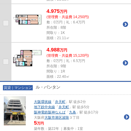
4.975
万
円
(管理費・共益費 14,250円)
敷：0万円｜礼：6.4万円
所在階：8階
間取り：1K
面積：21.11㎡
4.988
万
円
(管理費・共益費 15,120円)
敷：0万円｜礼：6.5万円
所在階：9階
間取り：1R
面積：22.40㎡
ル・パンタン
賃貸｜マンション
大阪環状線
「
弁天町
」駅 徒歩2分
地下鉄中央線
「
弁天町
」駅 徒歩5分
阪神電鉄阪神なんば
「
九条
」駅 徒歩17分
大阪府
大阪市港区
波除
３丁目
5
万円
築年数：築22年 ｜募集中：
1室