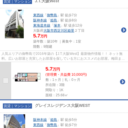
J.T.大阪West
賃貸｜マンション
東西線
「
御幣島
」駅 徒歩7分
阪神本線
「
姫島
」駅 徒歩8分
東海道本線
「
塚本
」駅 徒歩12分
大阪府
大阪市西淀川区
姫里
２丁目
5.7
万円
築年数：築10年 ｜募集中：
1室
階数：9階建
人気エリアの御幣島で2016年築の【J.T.大阪West】最新物件情報！！ ネット無
料。広いお部屋と充実したお部屋を探している方におススメのお部屋。梅田まで
も１本で行ける好立地。
5.7
万
円
(管理費・共益費 10,000円)
敷：1ヶ月｜礼：0ヶ月
所在階：3階
間取り：1K
面積：25.68㎡
グレイスレジデンス大阪WEST
賃貸｜マンション
阪神本線
「
姫島
」駅 徒歩5分
東西線
「
御幣島
」駅 徒歩7分