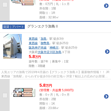
敷：0万円｜礼：1ヶ月
所在階：1階
間取り：1R
面積：32.90㎡
グランエクラ加島Ⅱ
賃貸｜アパート
東西線
「
加島
」駅 徒歩3分
東西線
「
御幣島
」駅 徒歩25分
阪急神戸本線
「
神崎川
」駅 徒歩25分
大阪府
大阪市淀川区
加島
３丁目
5.8
万円
築年数：築7年 ｜募集中：
1室
階数：3階建
人気エリアの加島で2019年4月築の【グランエクラ加島Ⅱ】最新物件情報！！ JR
東西線「加島駅」からわずか徒歩3分の好立地♪♪ 洋室７帖以上の広めのお部屋で
快適ですよ(^^)/ 物件の詳細に...
5.8
万
円
(管理費・共益費 5,000円)
敷：0ヶ月｜礼：0ヶ月
所在階：2階
間取り：1K
面積：23.68㎡