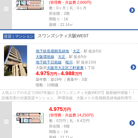
(管理費・共益費 2,000円)
敷：0ヶ月｜礼：0ヶ月
所在階：2階
間取り：1K
面積：22.14㎡
スワンズシティ大阪WEST
賃貸｜マンション
地下鉄長堀鶴見緑地
「
大正
」駅 徒歩5分
大阪環状線
「
大正
」駅 徒歩5分
地下鉄千日前線
「
桜川
」駅 徒歩13分
大阪府
大阪市大正区
三軒家東
１丁目
4.975
4.988
万円～
万円
築年数：築19年 ｜募集中：
3室
階数：10階建
人気エリアの大正で2007年築の【スワンズシティ大阪WEST】最新物件情報！！
設備充実の分譲賃貸マンション。JR環状線、大阪メトロ長堀鶴見緑地線利用可
能。
4.975
万
円
(管理費・共益費 14,250円)
敷：0万円｜礼：6.4万円
所在階：6階
間取り：1K
面積：21.11㎡