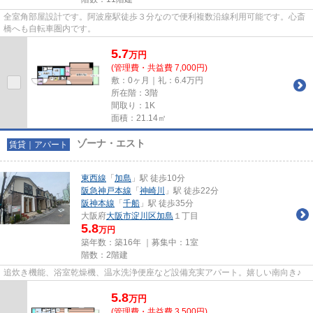
全室角部屋設計です。阿波座駅徒歩３分なので便利複数沿線利用可能です。心斎
橋へも自転車圏内です。
5.7
万
円
(管理費・共益費 7,000円)
敷：0ヶ月｜礼：6.4万円
所在階：3階
間取り：1K
面積：21.14㎡
ゾーナ・エスト
賃貸｜アパート
東西線
「
加島
」駅 徒歩10分
阪急神戸本線
「
神崎川
」駅 徒歩22分
阪神本線
「
千船
」駅 徒歩35分
大阪府
大阪市淀川区
加島
１丁目
5.8
万円
築年数：築16年 ｜募集中：
1室
階数：2階建
追炊き機能、浴室乾燥機、温水洗浄便座など設備充実アパート。嬉しい南向き♪
5.8
万
円
(管理費・共益費 3,500円)