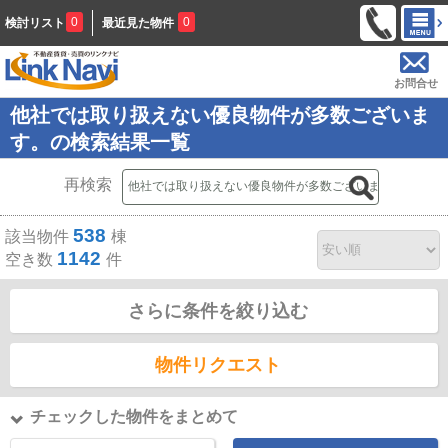
0
0
検討リスト
最近見た物件
お問合せ
他社では取り扱えない優良物件が多数ございま
す。の検索結果一覧
再検索
538
該当物件
棟
1142
空き数
件
さらに条件を絞り込む
物件リクエスト
チェックした物件をまとめて