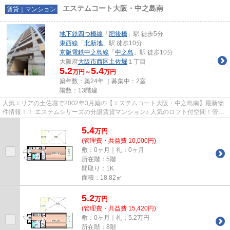
エステムコート大阪・中之島南
賃貸｜マンション
地下鉄四つ橋線
「
肥後橋
」駅 徒歩5分
東西線
「
北新地
」駅 徒歩10分
京阪電鉄中之島線
「
中之島
」駅 徒歩10分
大阪府
大阪市西区
土佐堀
１丁目
5.2
5.4
万円～
万円
築年数：築24年 ｜募集中：
2室
階数：13階建
人気エリアの土佐堀で2002年3月築の【エステムコート大阪・中之島南】最新物
件情報！！ エステムシリーズの分譲賃貸マンション♪ 人気のロフト付空間！管理
人さんがいるので防犯面でも...
5.4
万
円
(管理費・共益費 10,000円)
敷：0ヶ月｜礼：0ヶ月
所在階：5階
間取り：1K
面積：18.82㎡
5.2
万
円
(管理費・共益費 15,420円)
敷：0ヶ月｜礼：5.2万円
所在階：8階