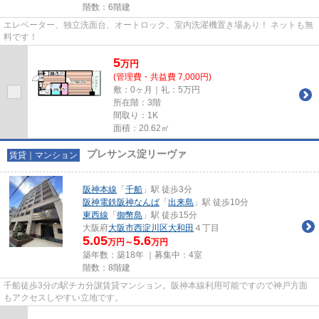
階数：6階建
エレベーター、独立洗面台、オートロック、室内洗濯機置き場あり！ ネットも無
料です！
5
万
円
(管理費・共益費 7,000円)
敷：0ヶ月｜礼：5万円
所在階：3階
間取り：1K
面積：20.62㎡
プレサンス淀リーヴァ
賃貸｜マンション
阪神本線
「
千船
」駅 徒歩3分
阪神電鉄阪神なんば
「
出来島
」駅 徒歩10分
東西線
「
御幣島
」駅 徒歩15分
大阪府
大阪市西淀川区
大和田
４丁目
5.05
5.6
万円～
万円
築年数：築18年 ｜募集中：
4室
階数：8階建
千船徒歩3分の駅チカ分譲賃貸マンション。阪神本線利用可能ですので神戸方面
もアクセスしやすい立地です。