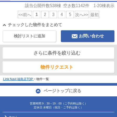
該当公開件数
538
棟 空き数
1142
件
1-20
棟表示
1
2
3
4
5
<<前へ
次へ>>
最初
チェックした物件をまとめて
検討リストに追加
お問い合わせ
さらに条件を絞り込む
物件リクエスト
Link Navi 福島店TOP
>
物件一覧
ページトップに戻る
営業時間:9：30～19：00（ご予約時は除く）
定休日:水曜日（祝日・ご予約は除く）
ホーム