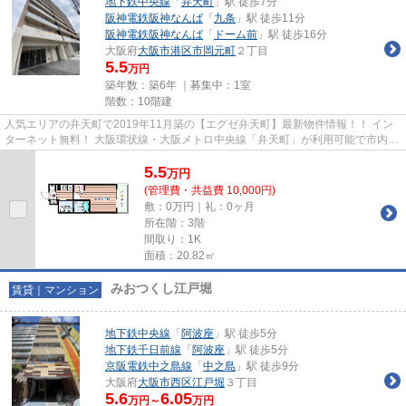
地下鉄中央線
「
弁天町
」駅 徒歩7分
阪神電鉄阪神なんば
「
九条
」駅 徒歩11分
阪神電鉄阪神なんば
「
ドーム前
」駅 徒歩16分
大阪府
大阪市港区
市岡元町
２丁目
5.5
万円
築年数：築6年 ｜募集中：
1室
階数：10階建
人気エリアの弁天町で2019年11月築の【エグゼ弁天町】最新物件情報！！ イン
ターネット無料！ 大阪環状線・大阪メトロ中央線「弁天町」が利用可能で市内の
移動が大変便利です♪ 物件の...
5.5
万
円
(管理費・共益費 10,000円)
敷：0万円｜礼：0ヶ月
所在階：3階
間取り：1K
面積：20.82㎡
みおつくし江戸堀
賃貸｜マンション
地下鉄中央線
「
阿波座
」駅 徒歩5分
地下鉄千日前線
「
阿波座
」駅 徒歩5分
京阪電鉄中之島線
「
中之島
」駅 徒歩9分
大阪府
大阪市西区
江戸堀
３丁目
5.6
6.05
万円～
万円