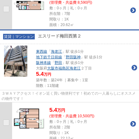
(管理費・共益費 8,590円)
敷：0ヶ月｜礼：0ヶ月
所在階：7階
間取り：1K
面積：20.62㎡
エスリード梅田西第２
賃貸｜マンション
東西線
「
海老江
」駅 徒歩1分
地下鉄千日前線
「
野田阪神
」駅 徒歩1分
阪神本線
「
野田
」駅 徒歩1分
大阪府
大阪市福島区
海老江
２丁目
5.4
万円
築年数：築24年 ｜募集中：
1室
階数：11階建
３ＷＡＹアクセス！イオン近く買い物便利です！初めての一人暮らしにオススメ
の物件です！
5.4
万
円
(管理費・共益費 10,500円)
敷：0ヶ月｜礼：0ヶ月
所在階：2階
間取り：1K
面積：22.12㎡