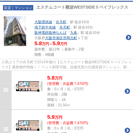
エステムコート難波WESTSIDEⅡベイフレックス
賃貸｜マンション
大阪環状線
「
弁天町
」駅 徒歩10分
地下鉄中央線
「
弁天町
」駅 徒歩10分
阪神電鉄阪神なんば
「
九条
」駅 徒歩10分
大阪府
大阪市港区
市岡元町
１丁目
5.8
5.9
万円～
万円
築年数：築12年 ｜募集中：
2室
階数：9階建
人気エリアの弁天町で2014年築の【エステムコート難波WESTSIDEⅡベイフレッ
クス】最新物件情報！！ ペット飼育可能。設備充実の分譲賃貸マンション。駅前
にはスーパー、コンビニ、飲食...
5.8
万
円
(管理費・共益費 7,470円)
敷：0ヶ月｜礼：0万円
所在階：2階
間取り：1K
面積：21.50㎡
5.9
万
円
(管理費・共益費 7,470円)
敷：0ヶ月｜礼：0万円