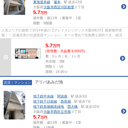
東海道本線
「
塚本
」駅 徒歩13分
大阪府
大阪市西淀川区
姫里
２丁目
5.7
万円
築年数：築11年 ｜募集中：
1室
階数：9階建
人気エリアの姫島で2014年築の【グレイスレジデンス大阪WEST】最新物件情
報！！ 設備充実の分譲賃貸マンション。オール電化で光熱費も節約でき、経済的
です。 嬉しいネット無料。
5.7
万
円
(管理費・共益費 8,000円)
敷：0ヶ月｜礼：1ヶ月
所在階：3階
間取り：1K
面積：24.00㎡
アリバあみだ池
賃貸｜マンション
地下鉄中央線
「
阿波座
」駅 徒歩3分
地下鉄千日前線
「
西長堀
」駅 徒歩7分
地下鉄長堀鶴見緑地
「
西大橋
」駅 徒歩10分
大阪府
大阪市西区
立売堀
３丁目
5.7
万円
築年数：築13年 ｜募集中：
1室
階数：11階建