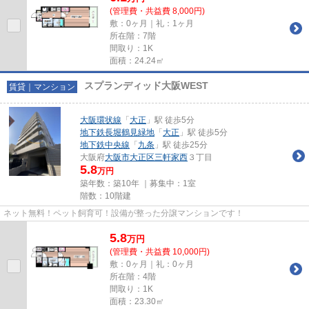
(管理費・共益費 8,000円)
敷：0ヶ月｜礼：1ヶ月
所在階：7階
間取り：1K
面積：24.24㎡
スプランディッド大阪WEST
賃貸｜マンション
大阪環状線
「
大正
」駅 徒歩5分
地下鉄長堀鶴見緑地
「
大正
」駅 徒歩5分
地下鉄中央線
「
九条
」駅 徒歩25分
大阪府
大阪市大正区
三軒家西
３丁目
5.8
万円
築年数：築10年 ｜募集中：
1室
階数：10階建
ネット無料！ペット飼育可！設備が整った分譲マンションです！
5.8
万
円
(管理費・共益費 10,000円)
敷：0ヶ月｜礼：0ヶ月
所在階：4階
間取り：1K
面積：23.30㎡