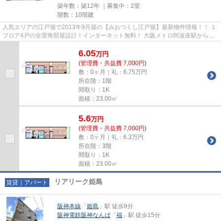
築年数：築12年 ｜募集中：
2室
階数：10階建
人気エリアの江戸堀で2013年9月築の【みおつくし江戸堀】最新物件情報！！ １
フロア4戸の全室角部屋設計！インターネット無料！ 大阪メトロ阿波座駅から徒
歩5分の好立地！ オール電化...
6.05
万
円
(管理費・共益費 7,000円)
敷：0ヶ月｜礼：6.75万円
所在階：1階
間取り：1K
面積：23.00㎡
5.6
万
円
(管理費・共益費 7,000円)
敷：0ヶ月｜礼：6.3万円
所在階：3階
間取り：1K
面積：23.00㎡
リアリーク姫島
賃貸｜アパート
阪神本線
「
姫島
」駅 徒歩9分
阪神電鉄阪神なんば
「
福
」駅 徒歩15分