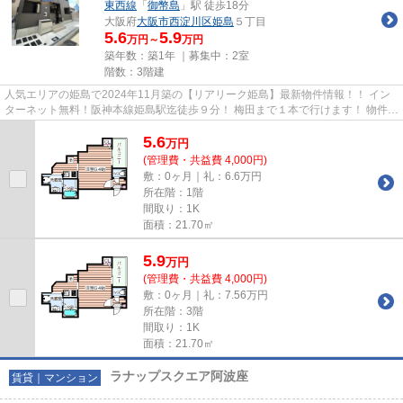
東西線
「
御幣島
」駅 徒歩18分
大阪府
大阪市西淀川区
姫島
５丁目
5.6
5.9
万円～
万円
築年数：築1年 ｜募集中：
2室
階数：3階建
人気エリアの姫島で2024年11月築の【リアリーク姫島】最新物件情報！！ イン
ターネット無料！阪神本線姫島駅迄徒歩９分！ 梅田まで１本で行けます！ 物件の
詳細については「リンクナビ...
5.6
万
円
(管理費・共益費 4,000円)
敷：0ヶ月｜礼：6.6万円
所在階：1階
間取り：1K
面積：21.70㎡
5.9
万
円
(管理費・共益費 4,000円)
敷：0ヶ月｜礼：7.56万円
所在階：3階
間取り：1K
面積：21.70㎡
ラナップスクエア阿波座
賃貸｜マンション