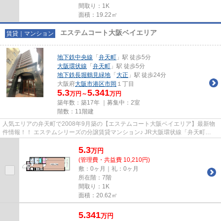
間取り：1K
面積：19.22㎡
エステムコート大阪ベイエリア
賃貸｜マンション
地下鉄中央線
「
弁天町
」駅 徒歩5分
大阪環状線
「
弁天町
」駅 徒歩5分
地下鉄長堀鶴見緑地
「
大正
」駅 徒歩24分
大阪府
大阪市港区
市岡
１丁目
5.3
5.341
万円～
万円
築年数：築17年 ｜募集中：
2室
階数：11階建
人気エリアの弁天町で2008年9月築の【エステムコート大阪ベイエリア】最新物
件情報！！ エステムシリーズの分譲賃貸マンション♪ JR大阪環状線「弁天町
駅」、中央線「弁天町駅」までわ...
5.3
万
円
(管理費・共益費 10,210円)
敷：0ヶ月｜礼：0ヶ月
所在階：7階
間取り：1K
面積：20.62㎡
5.341
万
円