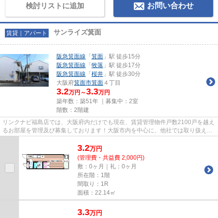
検討リストに追加
お問い合わせ
サンライズ箕面
賃貸｜アパート
阪急箕面線
「
箕面
」駅 徒歩15分
阪急箕面線
「
牧落
」駅 徒歩17分
阪急箕面線
「
桜井
」駅 徒歩30分
大阪府
箕面市
箕面
４丁目
3.2
3.3
万円～
万円
築年数：築51年 ｜募集中：
2室
階数：2階建
リンクナビ福島店では、大阪府内だけでも現在、賃貸管理物件戸数2100戸を越え
るお部屋を管理及び募集しております！大阪市内を中心に、他社では取り扱えな
い優良物件が多数ございます...
3.2
万
円
(管理費・共益費 2,000円)
敷：0ヶ月｜礼：0ヶ月
所在階：1階
間取り：1R
面積：22.14㎡
3.3
万
円