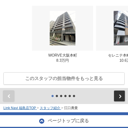
WORVE大阪本町
セレニテ本
8.3万円
10.
このスタッフの担当物件をもっと見る
前
Link Navi 福島店TOP
>
スタッフ紹介
>
江口勇貴
ページトップに戻る