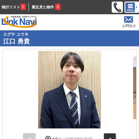
0
0
検討リスト
最近見た物件
お問合せ
エグチ ユウキ
江口 勇貴
前
次
画像タップで拡大表示【
1
/3】