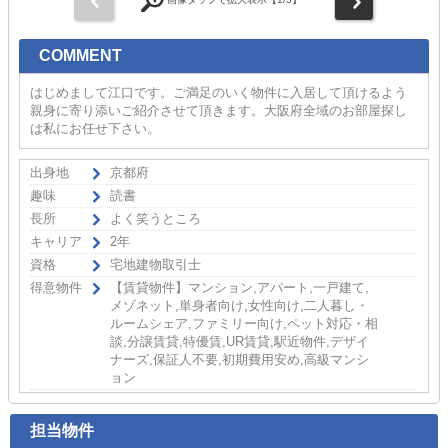
COMMENT
はじめまして江口です。ご満足のいく物件に入居して頂けるよう
親身に寄り添いご紹介させて頂きます。大阪府全域のお部屋探し
は私にお任せ下さい。
出身地
京都府
趣味
読書
長所
よく笑うところ
キャリア
2年
資格
宅地建物取引士
得意物件
【賃貸物件】マンション,アパート,一戸建て,
メゾネット,単身者向け,女性向け,二人暮し・
ルームシェア,ファミリー向け,ペット対応・相
談,分譲賃貸,特優賃,UR賃貸,駅近物件,デザイ
ナーズ,保証人不要,初期費用安め,高級マンシ
ョン
担当物件