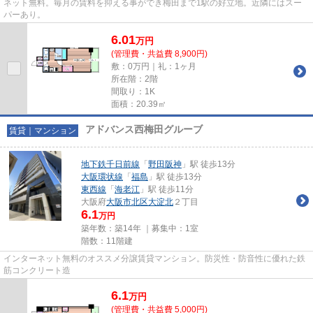
ネット無料。毎月の賃料を抑える事ができ梅田まで1駅の好立地。近隣にはスー
パーあり。
6.01
万
円
(管理費・共益費 8,900円)
敷：0万円｜礼：1ヶ月
所在階：2階
間取り：1K
面積：20.39㎡
アドバンス西梅田グルーブ
賃貸｜マンション
地下鉄千日前線
「
野田阪神
」駅 徒歩13分
大阪環状線
「
福島
」駅 徒歩13分
東西線
「
海老江
」駅 徒歩11分
大阪府
大阪市北区
大淀北
２丁目
6.1
万円
築年数：築14年 ｜募集中：
1室
階数：11階建
インターネット無料のオススメ分譲賃貸マンション。防災性・防音性に優れた鉄
筋コンクリート造
6.1
万
円
(管理費・共益費 5,000円)