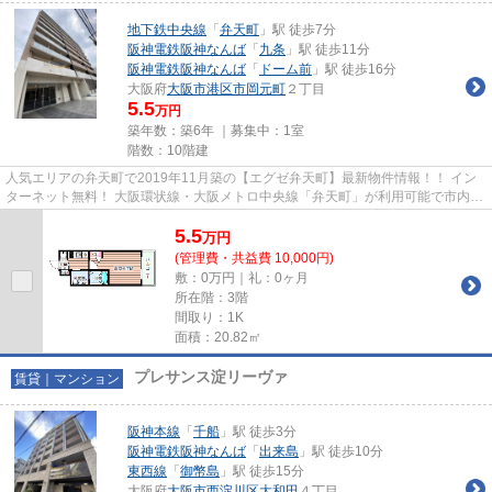
地下鉄中央線
「
弁天町
」駅 徒歩7分
阪神電鉄阪神なんば
「
九条
」駅 徒歩11分
阪神電鉄阪神なんば
「
ドーム前
」駅 徒歩16分
大阪府
大阪市港区
市岡元町
２丁目
5.5
万円
築年数：築6年 ｜募集中：
1室
階数：10階建
人気エリアの弁天町で2019年11月築の【エグゼ弁天町】最新物件情報！！ イン
ターネット無料！ 大阪環状線・大阪メトロ中央線「弁天町」が利用可能で市内の
移動が大変便利です♪ 物件の...
5.5
万
円
(管理費・共益費 10,000円)
敷：0万円｜礼：0ヶ月
所在階：3階
間取り：1K
面積：20.82㎡
プレサンス淀リーヴァ
賃貸｜マンション
阪神本線
「
千船
」駅 徒歩3分
阪神電鉄阪神なんば
「
出来島
」駅 徒歩10分
東西線
「
御幣島
」駅 徒歩15分
大阪府
大阪市西淀川区
大和田
４丁目