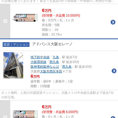
ど設備も整っております！ 駅までも徒歩3分で環状線・中央線のご利用が可能で
す！
6
万
円
(管理費・共益費 10,000円)
敷：0万円｜礼：1ヶ月
所在階：5階
間取り：1K
面積：23.78㎡
アドバンス大阪セレーノ
賃貸｜マンション
地下鉄中央線
「
九条
」駅 徒歩7分
大阪環状線
「
西九条
」駅 徒歩10分
阪神電鉄阪神なんば
「
西九条
」駅 徒歩10分
大阪府
大阪市西区
本田
４丁目
6
万円
築年数：築6年 ｜募集中：
1室
階数：15階建
ネット無料。人気の分譲賃貸マンション。大阪メトロ中央線九条駅まで徒歩7分
の好立地。
6
万
円
(管理費・共益費 8,000円)
敷：0ヶ月｜礼：1ヶ月