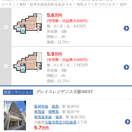
ターネット無料！阪神本線姫島駅迄徒歩９分！ 梅田まで１本で行けます！ 物件の
詳細については「リンクナビ...
5.6
万
円
(管理費・共益費 4,000円)
敷：0ヶ月｜礼：6.6万円
所在階：1階
間取り：1K
面積：21.70㎡
5.9
万
円
(管理費・共益費 4,000円)
敷：0ヶ月｜礼：7.56万円
所在階：3階
間取り：1K
面積：21.70㎡
グレイスレジデンス大阪WEST
賃貸｜マンション
阪神本線
「
姫島
」駅 徒歩5分
東西線
「
御幣島
」駅 徒歩7分
東海道本線
「
塚本
」駅 徒歩13分
大阪府
大阪市西淀川区
姫里
２丁目
5.7
万円