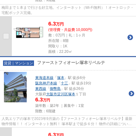
梅田まで１本まで行ける好立地。インターネット（Wi-Fi無料）！オートロック・
宅配ボックス完備。
6.3
万
円
(管理費・共益費 10,000円)
敷：0万円｜礼：1ヶ月
所在階：8階
間取り：1K
面積：22.20㎡
ファーストフィオーレ塚本リベルテ
賃貸｜マンション
東海道本線
「
塚本
」駅 徒歩6分
阪急神戸本線
「
十三
」駅 徒歩19分
東西線
「
御幣島
」駅 徒歩26分
大阪府
大阪市淀川区
塚本
１丁目
6.3
万円
築年数：築2年 ｜募集中：
1室
階数：6階建
人気エリアの塚本で2023年9月築の【ファーストフィオーレ塚本リベルテ】最新
物件情報！！ インターネット無料！ 塚本駅まで徒歩６分！ 物件の詳細について
は「リンクナビ」までお問い...
6.3
万
円