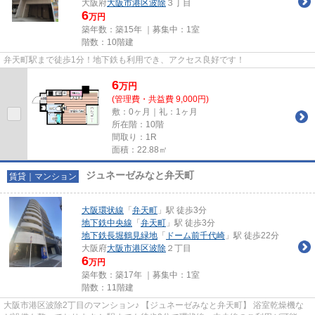
大阪府
大阪市港区
波除
３丁目
6
万円
築年数：築15年 ｜募集中：
1室
階数：10階建
弁天町駅まで徒歩1分！地下鉄も利用でき、アクセス良好です！
6
万
円
(管理費・共益費 9,000円)
敷：0ヶ月｜礼：1ヶ月
所在階：10階
間取り：1R
面積：22.88㎡
ジュネーゼみなと弁天町
賃貸｜マンション
大阪環状線
「
弁天町
」駅 徒歩3分
地下鉄中央線
「
弁天町
」駅 徒歩3分
地下鉄長堀鶴見緑地
「
ドーム前千代崎
」駅 徒歩22分
大阪府
大阪市港区
波除
２丁目
6
万円
築年数：築17年 ｜募集中：
1室
階数：11階建
大阪市港区波除2丁目のマンション♪ 【ジュネーゼみなと弁天町】 浴室乾燥機な