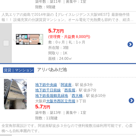
築年数：築11年 ｜募集中：
1室
階数：9階建
人気エリアの姫島で2014年築の【グレイスレジデンス大阪WEST】最新物件情
報！！ 設備充実の分譲賃貸マンション。オール電化で光熱費も節約でき、経済的
です。 嬉しいネット無料。
5.7
万
円
(管理費・共益費 8,000円)
敷：0ヶ月｜礼：1ヶ月
所在階：3階
間取り：1K
面積：24.00㎡
アリバあみだ池
賃貸｜マンション
地下鉄中央線
「
阿波座
」駅 徒歩3分
地下鉄千日前線
「
西長堀
」駅 徒歩7分
地下鉄長堀鶴見緑地
「
西大橋
」駅 徒歩10分
大阪府
大阪市西区
立売堀
３丁目
5.7
万円
築年数：築13年 ｜募集中：
1室
階数：11階建
全室角部屋設計です。阿波座駅徒歩３分なので便利複数沿線利用可能です。心斎
橋へも自転車圏内です。