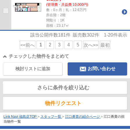
(管理費・共益費 10,000円)
敷：0ヶ月｜礼：12.6万円
所在階：2階
間取り：1K
面積：23.17㎡
該当公開件数
181
件 販売数
302
件
1-20
件表示
1
2
3
4
5
<<前へ
次へ>>
最初
チェックした物件をまとめて
検討リストに追加
お問い合わせ
さらに条件を絞り込む
物件リクエスト
Link Navi 福島店TOP
>
スタッフ一覧
>
江口勇貴の紹介ページ
>
江口勇貴の担
当物件一覧