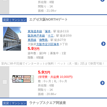
所在階：8階
間取り：1K
面積：21.09㎡
エグゼ大阪NORTHゲート
賃貸｜マンション
東海道本線
「
塚本
」駅 徒歩11分
阪急神戸本線
「
十三
」駅 徒歩10分
東西線
「
御幣島
」駅 徒歩27分
大阪府
大阪市淀川区
塚本
３丁目
5.9
万円
築年数：築3年 ｜募集中：
1室
階数：8階建
室内にWi-Fi完備でインターネットが無料！ ペット（犬・猫）2匹まで飼育可能！
5.9
万
円
(管理費・共益費 10,000円)
敷：0ヶ月｜礼：0ヶ月
所在階：6階
間取り：1K
面積：20.88㎡
ラナップスクエア阿波座
賃貸｜マンション