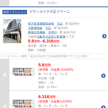
面積：23.30㎡
グランカリテ大正ドマーニ
賃貸｜マンション
地下鉄長堀鶴見緑地
「
大正
」駅 徒歩9分
大阪環状線
「
大正
」駅 徒歩9分
南海汐見橋線
「
木津川
」駅 徒歩15分
大阪府
大阪市大正区
三軒家東
５丁目
5.9
6.316
万円～
万円
築年数：築2年 ｜募集中：
2室
階数：10階建
インターネット無料！徒歩10以内で2沿線利用可能でアクセス良好！
5.9
万
円
(管理費・共益費 10,000円)
敷：0ヶ月｜礼：2ヶ月
所在階：5階
間取り：1K
面積：21.09㎡
6.316
万
円
(管理費・共益費 6,510円)
敷：0ヶ月｜礼：1ヶ月