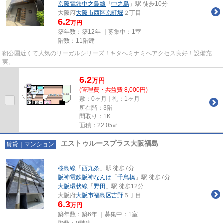
京阪電鉄中之島線
「
中之島
」駅 徒歩10分
大阪府
大阪市西区
京町堀
２丁目
6.2
万円
築年数：築12年 ｜募集中：
1室
階数：11階建
靭公園近くて人気のリーガルシリーズ！キタへミナミへアクセス良好！設備充
実。
6.2
万
円
(管理費・共益費 8,000円)
敷：0ヶ月｜礼：1ヶ月
所在階：3階
間取り：1K
面積：22.05㎡
エストゥルースプラス大阪福島
賃貸｜マンション
桜島線
「
西九条
」駅 徒歩7分
阪神電鉄阪神なんば
「
千鳥橋
」駅 徒歩7分
大阪環状線
「
野田
」駅 徒歩12分
大阪府
大阪市福島区
吉野
５丁目
6.3
万円
築年数：築6年 ｜募集中：
1室
階数：9階建