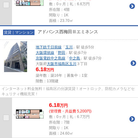
敷：0ヶ月｜礼：6.6万円
所在階：4階
間取り：1K
面積：23.70㎡
アドバンス西梅田Ⅲエミネンス
賃貸｜マンション
地下鉄千日前線
「
玉川
」駅 徒歩5分
大阪環状線
「
野田
」駅 徒歩7分
京阪電鉄中之島線
「
中之島
」駅 徒歩7分
大阪府
大阪市福島区
玉川
３丁目
6.18
万円
築年数：築16年 ｜募集中：
1室
階数：13階建
インターネット料金無料！福島区の分譲賃貸！オートロック、防犯カメラなどセ
キュリティ機能充実！
6.18
万
円
(管理費・共益費 5,200円)
敷：0ヶ月｜礼：6.7万円
所在階：7階
間取り：1K
面積：24.60㎡