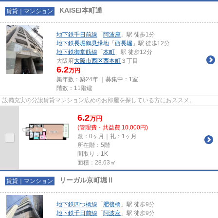
KAISEI本町通
賃貸｜マンション
地下鉄千日前線
「
阿波座
」駅 徒歩1分
地下鉄長堀鶴見緑地
「
西長堀
」駅 徒歩12分
地下鉄御堂筋線
「
本町
」駅 徒歩12分
大阪府
大阪市西区
西本町
３丁目
6.2
万円
築年数：築24年 ｜募集中：
1室
階数：11階建
設備充実の分譲賃貸マンション広めのお部屋を探している方におススメ。
6.2
万
円
(管理費・共益費 10,000円)
敷：0ヶ月｜礼：1ヶ月
所在階：5階
間取り：1K
面積：28.63㎡
リーガル京町堀Ⅱ
賃貸｜マンション
地下鉄四つ橋線
「
肥後橋
」駅 徒歩9分
地下鉄千日前線
「
阿波座
」駅 徒歩9分