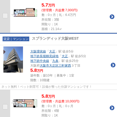
5.7
万
円
(管理費・共益費 7,000円)
敷：0ヶ月｜礼：6.4万円
所在階：3階
間取り：1K
面積：21.14㎡
スプランディッド大阪WEST
賃貸｜マンション
大阪環状線
「
大正
」駅 徒歩5分
地下鉄長堀鶴見緑地
「
大正
」駅 徒歩5分
地下鉄中央線
「
九条
」駅 徒歩25分
大阪府
大阪市大正区
三軒家西
３丁目
5.8
万円
築年数：築10年 ｜募集中：
1室
階数：10階建
ネット無料！ペット飼育可！設備が整った分譲マンションです！
5.8
万
円
(管理費・共益費 10,000円)
敷：0ヶ月｜礼：0ヶ月
所在階：4階
間取り：1K