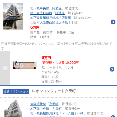
地下鉄中央線
「
阿波座
」駅 徒歩3分
地下鉄千日前線
「
阿波座
」駅 徒歩3分
地下鉄長堀鶴見緑地
「
西長堀
」駅 徒歩11分
大阪府
大阪市西区
江之子島
１丁目
6
万円
築年数：築21年 ｜募集中：
1室
階数：11階建
阿波座駅徒歩3分の駅チカマンション。 広々9帖の洋室に充実の設備が魅力的で
す。
6
万
円
(管理費・共益費 10,000円)
敷：0ヶ月｜礼：1ヶ月
所在階：4階
間取り：1K
面積：27.45㎡
レオンコンフォート弁天町
賃貸｜マンション
大阪環状線
「
弁天町
」駅 徒歩1分
地下鉄中央線
「
弁天町
」駅 徒歩3分
地下鉄長堀鶴見緑地
「
ドーム前千代崎
」駅 徒歩26分