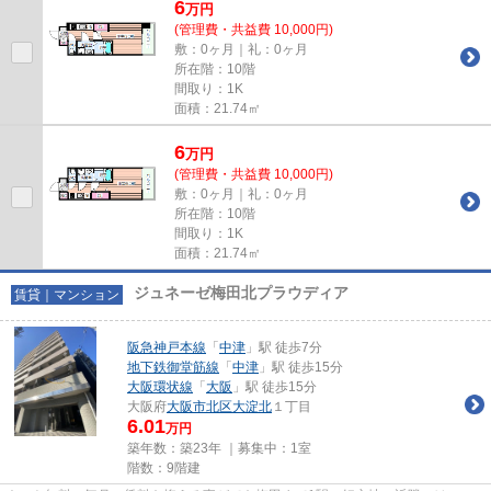
6
万
円
(管理費・共益費 10,000円)
敷：0ヶ月｜礼：0ヶ月
所在階：10階
間取り：1K
面積：21.74㎡
6
万
円
(管理費・共益費 10,000円)
敷：0ヶ月｜礼：0ヶ月
所在階：10階
間取り：1K
面積：21.74㎡
ジュネーゼ梅田北プラウディア
賃貸｜マンション
阪急神戸本線
「
中津
」駅 徒歩7分
地下鉄御堂筋線
「
中津
」駅 徒歩15分
大阪環状線
「
大阪
」駅 徒歩15分
大阪府
大阪市北区
大淀北
１丁目
6.01
万円
築年数：築23年 ｜募集中：
1室
階数：9階建