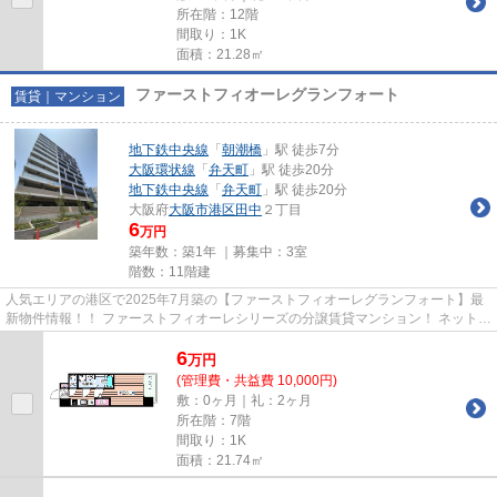
所在階：12階
間取り：1K
面積：21.28㎡
ファーストフィオーレグランフォート
賃貸｜マンション
地下鉄中央線
「
朝潮橋
」駅 徒歩7分
大阪環状線
「
弁天町
」駅 徒歩20分
地下鉄中央線
「
弁天町
」駅 徒歩20分
大阪府
大阪市港区
田中
２丁目
6
万円
築年数：築1年 ｜募集中：
3室
階数：11階建
人気エリアの港区で2025年7月築の【ファーストフィオーレグランフォート】最
新物件情報！！ ファーストフィオーレシリーズの分譲賃貸マンション！ ネット無
料！ペット（小型犬のみ）飼...
6
万
円
(管理費・共益費 10,000円)
敷：0ヶ月｜礼：2ヶ月
所在階：7階
間取り：1K
面積：21.74㎡