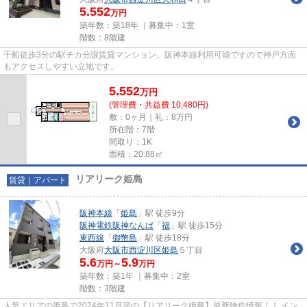
5.552
万円
築年数：築18年 ｜募集中：
1室
階数：8階建
千船徒歩3分の駅チカ分譲賃貸マンション。阪神本線利用可能ですので神戸方面
もアクセスしやすい立地です。
5.552
万
円
(管理費・共益費 10,480円)
敷：0ヶ月｜礼：8万円
所在階：7階
間取り：1K
面積：20.88㎡
リアリーク姫島
賃貸｜アパート
阪神本線
「
姫島
」駅 徒歩9分
阪神電鉄阪神なんば
「
福
」駅 徒歩15分
東西線
「
御幣島
」駅 徒歩18分
大阪府
大阪市西淀川区
姫島
５丁目
5.6
5.9
万円～
万円
築年数：築1年 ｜募集中：
2室
階数：3階建
人気エリアの姫島で2024年11月築の【リアリーク姫島】最新物件情報！！ イン