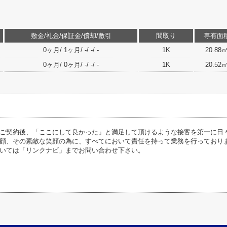
敷金/礼金/保証金/償却/敷引
間取り
専有面
0ヶ月/ 1ヶ月/ -/ -/ -
1K
20.88
0ヶ月/ 0ヶ月/ -/ -/ -
1K
20.52
ご契約後、「ここにして良かった」と満足して頂けるような接客を第一に日
顔、その素敵な笑顔の為に、すべてにおいて責任を持って業務を行っており
いては「リンクナビ」までお問い合わせ下さい。