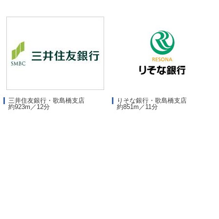
三井住友銀行・歌島橋支店
りそな銀行・歌島橋支店
約923m／12分
約851m／11分