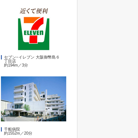
セブン−イレブン 大阪御幣島６
丁目店
約194m／3分
千船病院
約1552m／20分