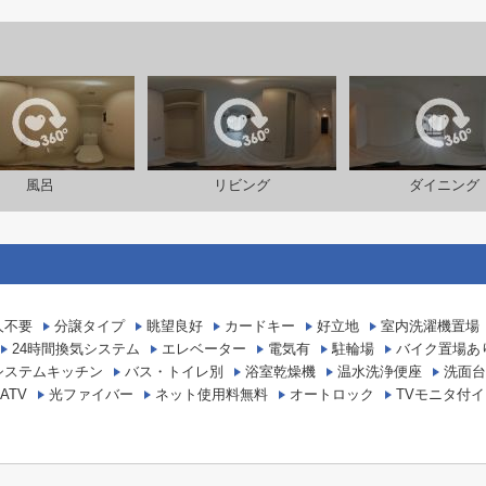
風呂
リビング
ダイニング
人不要
分譲タイプ
眺望良好
カードキー
好立地
室内洗濯機置場
24時間換気システム
エレベーター
電気有
駐輪場
バイク置場あ
システムキッチン
バス・トイレ別
浴室乾燥機
温水洗浄便座
洗面台
ATV
光ファイバー
ネット使用料無料
オートロック
TVモニタ付