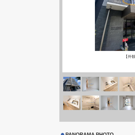
【外
PANORAMA PHOTO