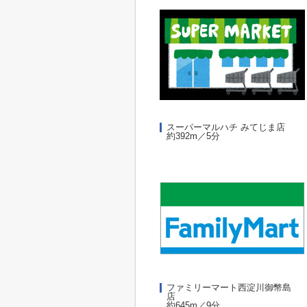
スーパーマルハチ みてじま店
約392m／5分
ファミリーマート西淀川御幣島
店
約645m／9分