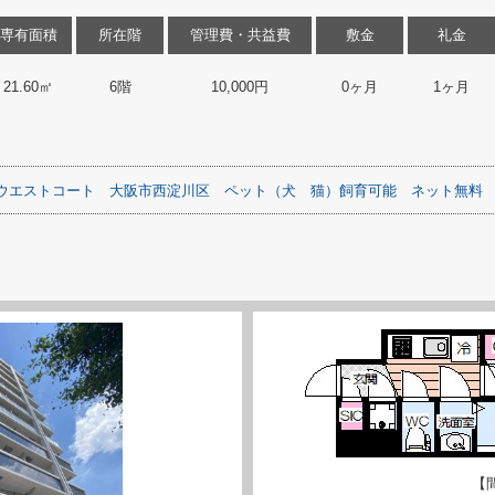
専有面積
所在階
管理費・共益費
敷金
礼金
21.60㎡
6階
10,000円
0ヶ月
1ヶ月
ウエストコート
大阪市西淀川区
ペット（犬
猫）飼育可能
ネット無料
【