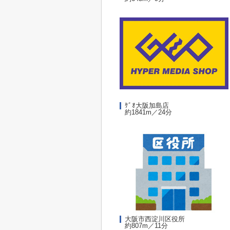
ｹﾞｵ大阪加島店
約1841m／24分
大阪市西淀川区役所
約807m／11分