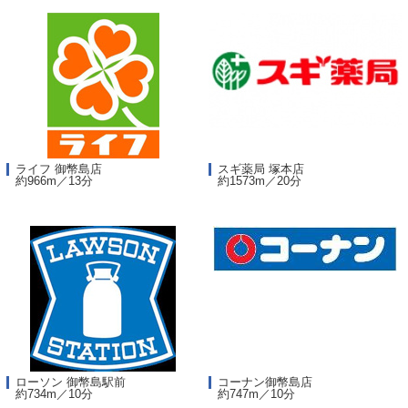
ライフ 御幣島店
スギ薬局 塚本店
約966m／13分
約1573m／20分
ローソン 御幣島駅前
コーナン御幣島店
約734m／10分
約747m／10分