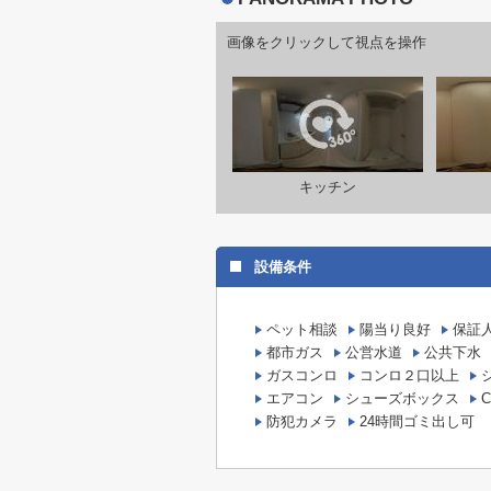
画像をクリックして視点を操作
キッチン
設備条件
ペット相談
陽当り良好
保証
都市ガス
公営水道
公共下水
ガスコンロ
コンロ２口以上
エアコン
シューズボックス
C
防犯カメラ
24時間ゴミ出し可