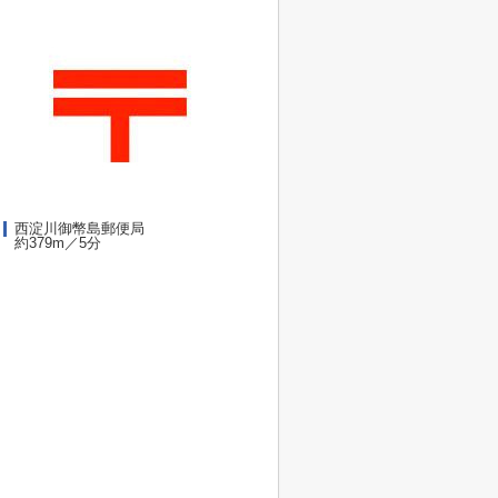
西淀川御幣島郵便局
約379m／5分