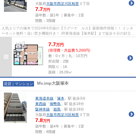
大阪府
大阪市西淀川区
柏里
３丁目
7.7
万円
築年数：築1年 ｜募集中：
1室
階数：3階建
人気エリアの塚本で2024年9月築の【ラグーナ ルカ】最新物件情報！！ インタ
ーネット無料！追い焚き機能付き！ JR東海道線【塚本駅】まで徒歩５分の好立
地！ 物件の詳細については「...
7.7
万
円
(管理費・共益費 5,200円)
敷：0ヶ月｜礼：10万円
所在階：2階
間取り：1K
面積：26.09㎡
Mv.imp大阪塚本
賃貸｜マンション
東海道本線
「
塚本
」駅 徒歩3分
東西線
「
御幣島
」駅 徒歩18分
阪神本線
「
姫島
」駅 徒歩18分
大阪府
大阪市西淀川区
柏里
３丁目
7.8
万円
築年数：築4年 ｜募集中：
1室
階数：8階建