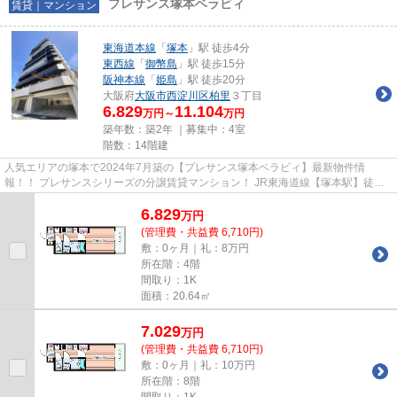
プレサンス塚本ベラビィ
賃貸｜マンション
東海道本線
「
塚本
」駅 徒歩4分
東西線
「
御幣島
」駅 徒歩15分
阪神本線
「
姫島
」駅 徒歩20分
大阪府
大阪市西淀川区
柏里
３丁目
6.829
11.104
万円～
万円
築年数：築2年 ｜募集中：
4室
階数：14階建
人気エリアの塚本で2024年7月築の【プレサンス塚本ベラビィ】最新物件情
報！！ プレサンスシリーズの分譲賃貸マンション！ JR東海道線【塚本駅】徒歩4
分の好立地！インターネット無料...
6.829
万
円
(管理費・共益費 6,710円)
敷：0ヶ月｜礼：8万円
所在階：4階
間取り：1K
面積：20.64㎡
7.029
万
円
(管理費・共益費 6,710円)
敷：0ヶ月｜礼：10万円
所在階：8階
間取り：1K