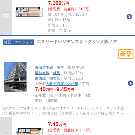
7.169
万
円
(管理費・共益費 8,310円)
敷：0万円｜礼：10万円
所在階：15階
間取り：1K
面積：21.31㎡
エスリードレジデンスザ・グラン大阪ノア
賃貸｜マンション
東海道本線
「
塚本
」駅 徒歩5分
阪神本線
「
姫島
」駅 徒歩11分
東西線
「
御幣島
」駅 徒歩15分
大阪府
大阪市西淀川区
柏里
２丁目
7.45
9.45
万円～
万円
築年数：築1年未満 ｜募集中：
3室
階数：15階建
人気エリアの塚本で2026年3月築の【エスリードレジデンスザ・グラン大阪ノ
ア】最新物件情報！！ JR東海道線【塚本駅】から徒歩５分の好立地！ ネット無
料！ペット（小型犬）飼育可能！...
7.45
万
円
(管理費・共益費 10,000円)