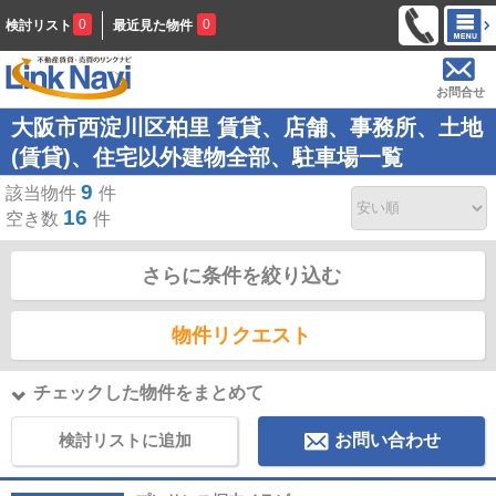
0
0
検討リスト
最近見た物件
お問合せ
大阪市西淀川区柏里 賃貸、店舗、事務所、土地
(賃貸)、住宅以外建物全部、駐車場一覧
9
該当物件
件
16
空き数
件
さらに条件を絞り込む
物件リクエスト
チェックした物件をまとめて
検討リストに追加
お問い合わせ