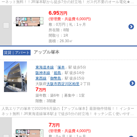
ーネット無料！！JR塚本駅から徒歩7分の好立地！ ガス代不要のオール電化★宅
配BOXあり！ 物件の詳細について...
6.95
万
円
(管理費・共益費 6,000円)
敷：0万円｜礼：1ヶ月
所在階：8階
間取り：1R
面積：26.30㎡
アップル塚本
賃貸｜アパート
東海道本線
「
塚本
」駅 徒歩5分
阪神本線
「
姫島
」駅 徒歩14分
東西線
「
御幣島
」駅 徒歩15分
大阪府
大阪市西淀川区
柏里
２丁目
7
万円
築年数：築6年 ｜募集中：
1室
階数：3階建
人気エリアの塚本で2020年6月築の【アップル塚本】最新物件情報！！ インター
ネット無料！JR東海道線塚本駅まで徒歩5分の好立地！ キッチン広く使いやすい
です！ 物件の詳細については...
7
万
円
(管理費・共益費 4,000円)
敷：0ヶ月｜礼：1ヶ月