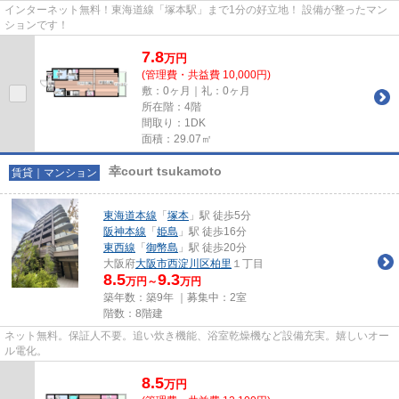
インターネット無料！東海道線「塚本駅」まで1分の好立地！ 設備が整ったマン
ションです！
7.8
万
円
(管理費・共益費 10,000円)
敷：0ヶ月｜礼：0ヶ月
所在階：4階
間取り：1DK
面積：29.07㎡
幸court tsukamoto
賃貸｜マンション
東海道本線
「
塚本
」駅 徒歩5分
阪神本線
「
姫島
」駅 徒歩16分
東西線
「
御幣島
」駅 徒歩20分
大阪府
大阪市西淀川区
柏里
１丁目
8.5
9.3
万円～
万円
築年数：築9年 ｜募集中：
2室
階数：8階建
ネット無料。保証人不要。追い炊き機能、浴室乾燥機など設備充実。嬉しいオー
ル電化。
8.5
万
円