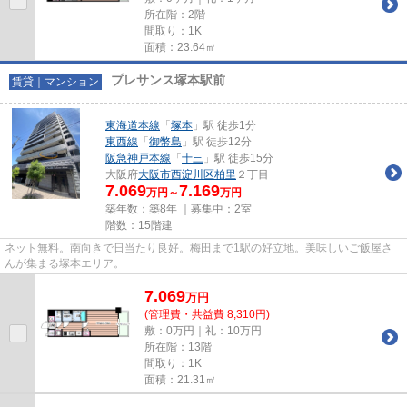
所在階：2階
間取り：1K
面積：23.64㎡
プレサンス塚本駅前
賃貸｜マンション
東海道本線
「
塚本
」駅 徒歩1分
東西線
「
御幣島
」駅 徒歩12分
阪急神戸本線
「
十三
」駅 徒歩15分
大阪府
大阪市西淀川区
柏里
２丁目
7.069
7.169
万円～
万円
築年数：築8年 ｜募集中：
2室
階数：15階建
ネット無料。南向きで日当たり良好。梅田まで1駅の好立地。美味しいご飯屋さ
んが集まる塚本エリア。
7.069
万
円
(管理費・共益費 8,310円)
敷：0万円｜礼：10万円
所在階：13階
間取り：1K
面積：21.31㎡