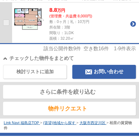
駅まで徒歩4分の好立地！ 物件の...
8.8
万
円
(管理費・共益費 8,000円)
敷：0ヶ月｜礼：10万円
所在階：3階
間取り：1LDK
面積：32.20㎡
該当公開件数
9
件 空き数
16
件
1-9
件表示
チェックした物件をまとめて
検討リストに追加
お問い合わせ
さらに条件を絞り込む
物件リクエスト
Link Navi 福島店TOP
>
(賃貸)地域から探す
>
大阪市西淀川区
>
柏里の賃貸物
件