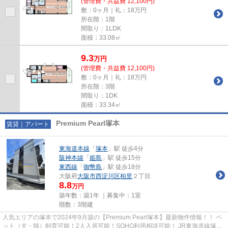
(管理費・共益費 12,100円)
敷：0ヶ月｜礼：18万円
所在階：1階
間取り：1LDK
面積：33.08㎡
9.3
万
円
(管理費・共益費 12,100円)
敷：0ヶ月｜礼：18万円
所在階：3階
間取り：1DK
面積：33.34㎡
Premium Pearl塚本
賃貸｜アパート
東海道本線
「
塚本
」駅 徒歩4分
阪神本線
「
姫島
」駅 徒歩15分
東西線
「
御幣島
」駅 徒歩18分
大阪府
大阪市西淀川区
柏里
２丁目
8.8
万円
築年数：築1年 ｜募集中：
1室
階数：3階建
人気エリアの塚本で2024年9月築の【Premium Pearl塚本】最新物件情報！！ ペ
ット（犬・猫）飼育可能！2人入居可能！SOHO利用相談可能！ JR東海道線塚本