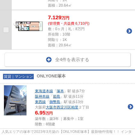
面積：20.64㎡
7.129
万
円
(管理費・共益費 6,710円)
敷：0ヶ月｜礼：8万円
所在階：10階
間取り：1K
面積：20.64㎡
全4件を表示する
ONLYONE塚本
賃貸｜マンション
東海道本線
「
塚本
」駅 徒歩7分
阪神本線
「
姫島
」駅 徒歩11分
東西線
「
御幣島
」駅 徒歩13分
大阪府
大阪市西淀川区
柏里
２丁目
6.95
万円
築年数：築3年 ｜募集中：
1室
階数：8階建
人気エリアの塚本で2023年3月築の【ONLYONE塚本】最新物件情報！！ インタ