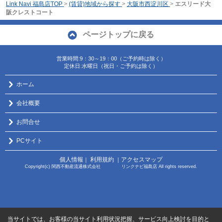
Link Navi 福島店TOP
>
(賃貸)地域から探す
>
大阪市西淀川区
>
エスリード大
阪クレストコート
ページトップに戻る
営業時間:9：30～19：00（ご予約時は除く）
定休日:水曜日（祝日・ご予約は除く）
ホーム
会社概要
お問合せ
PCサイト
個人情報
利用規約
アクセスマップ
｜
｜
Copyright(c) 関西不動産流通株式会社 リンクナビ福島店 All rights reserved.
当サイトでは、お客様の当サイト利用状況把握、サービス向上検討を目的と