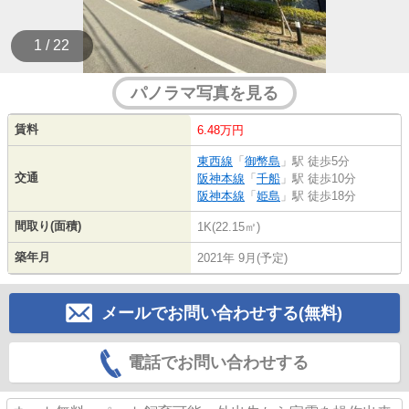
1 / 22
パノラマ写真を見る
賃料
6.48万円
東西線
「
御幣島
」駅 徒歩5分
交通
阪神本線
「
千船
」駅 徒歩10分
阪神本線
「
姫島
」駅 徒歩18分
間取り(面積)
1K(22.15㎡)
築年月
2021年 9月(予定)
メールでお問い合わせする(無料)
電話でお問い合わせする