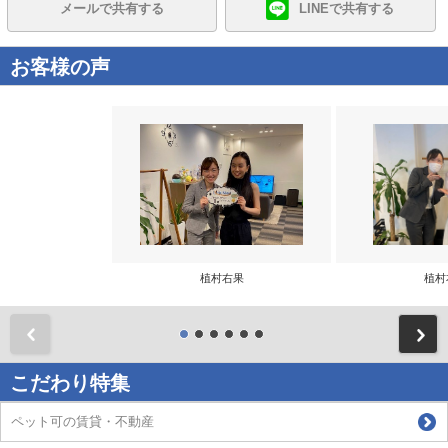
メールで共有する
LINEで共有する
お客様の声
植村右果
植村
前
こだわり特集
ペット可の賃貸・不動産