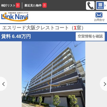
0
0
検討リスト
最近見た物件
お問合せ
エスリード大阪クレストコート（
1
室）
賃料
6.48万円
空室情報を確認