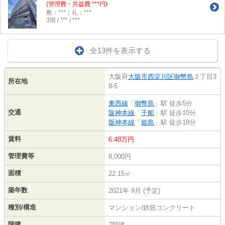
(管理費・共益費 ***円)
敷：***｜礼：***
3階 / *** / ***
全13件を表示する
大阪府
大阪市西淀川区
御幣島
２丁目3
所在地
8-5
東西線
「
御幣島
」駅 徒歩5分
交通
阪神本線
「
千船
」駅 徒歩10分
阪神本線
「
姫島
」駅 徒歩18分
賃料
6.48万円
管理費等
8,000円
面積
22.15㎡
築年数
2021年 9月 (予定)
種別/構造
マンション/鉄筋コンクリート
階建
7階建