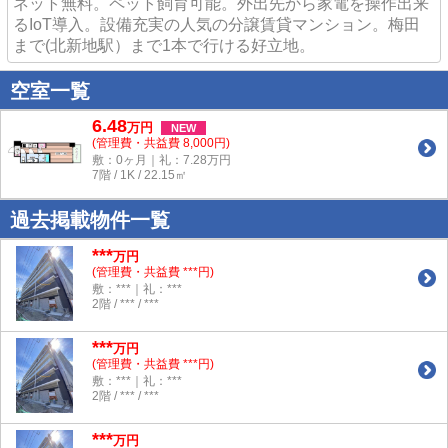
ネット無料。ペット飼育可能。外出先から家電を操作出来
るIoT導入。設備充実の人気の分譲賃貸マンション。梅田
まで(北新地駅）まで1本で行ける好立地。
空室一覧
6.48
万
円
NEW
(管理費・共益費 8,000円)
敷：0ヶ月｜礼：7.28万円
7階 / 1K / 22.15㎡
過去掲載物件一覧
***
万円
(管理費・共益費 ***円)
敷：***｜礼：***
2階 / *** / ***
***
万円
(管理費・共益費 ***円)
敷：***｜礼：***
2階 / *** / ***
***
万円