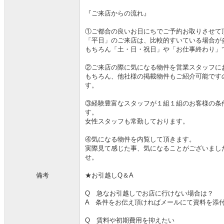
『ご来店からの流れ』
①ご都合の良いお日にちでご予約お取りさせて
「平日」のご来店は、比較的すいている場合が
もちろん「土・日・祝日」や「お仕事終わり」
②ご来店の際に気になる物件を営業スタッフに
もちろん、他社様の掲載物件もご紹介可能です
す。
③経験豊富なスタッフが１組１組のお客様の条
す。
女性スタッフも常勤しております。
④気になる物件を内覧して頂きます。
実際見て感じた事、気になることがございまし
せ。
備考
★お引越しQ＆A
Q 急なお引越しでお店に行けない場合は？
A 条件をお伝え頂ければメールにて資料を添
Q 賃料や初期費用を抑えたい