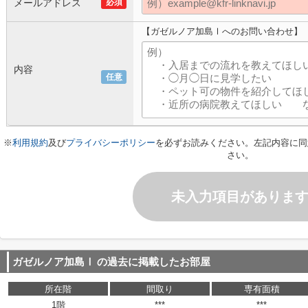
メールアドレス
必須
【ガゼルノア加島Ⅰへのお問い合わせ】
内容
任意
※
利用規約
及び
プライバシーポリシー
を必ずお読みください。左記内容に同
さい。
未入力項目がありま
ガゼルノア加島Ⅰ
の過去に掲載したお部屋
所在階
間取り
専有面積
1階
***
***