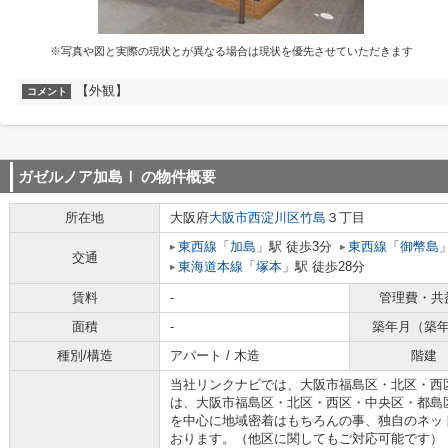
※写真や図と実際の現状とが異なる場合は現状を優先させていただきます
【外観】
コメント
ガゼルノア加島Ⅰ
の物件概要
所在地
大阪府
大阪市西淀川区
竹島
３丁目
東西線
「
加島
」駅 徒歩3分
東西線
「
御幣島
交通
東海道本線
「
塚本
」駅 徒歩28分
賃料
-
管理費・共
面積
-
築年月（築
種別/構造
アパート / 木造
階建
当社リンクナビでは、大阪市福島区・北区・西
は、大阪市福島区・北区・西区・中央区・都島
を中心に地域密着はもちろんの事、独自のネッ
おります。（他区に関してもご対応可能です）