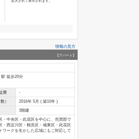
拡大されて表示されます。
情報の見方
【アパート】
」駅 徒歩20分
益費
-
年数）
2016年 5月 ( 築10年 )
3階建
区・中央区・此花区を中心に、売買部で
区・西淀川区・鶴見区・城東区・此花区
トワークを生かした広域にもご対応して