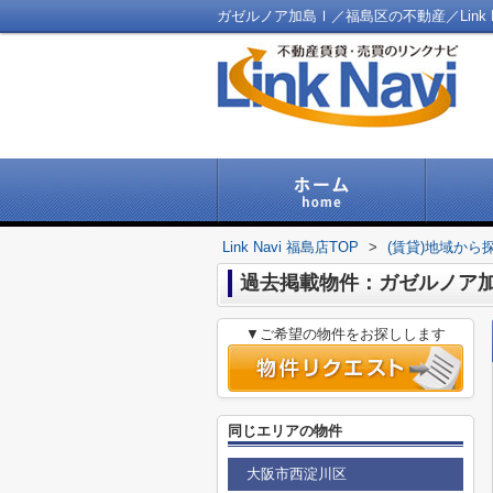
ガゼルノア加島Ⅰ／福島区の不動産／Link N
Link Navi 福島店TOP
>
(賃貸)地域から
過去掲載物件：ガゼルノア
▼ご希望の物件をお探しします
同じエリアの物件
大阪市西淀川区