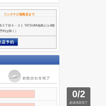
リンクナビ福島店まで
５丁目６－３１ TATSUMI福島ビル4階
ご予約は除く）
0
/
2
必須項目完了