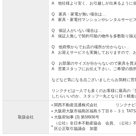
A 他社様より安く、お引越しが出来るように
Q 家具・家電が無い場合は…
A 家具・家電付マンションやレンタルサービ
Q 保証人がいない場合は…
A 保証人無しで契約可能の物件を多数取り揃
Q 他府県からでお店の場所が分からない…
A お迎えサービスも実施しておりますので、
Q お部屋のサイズが分からないので家具を買
A 営業スタッフにお伝え下さい。ご希望の箇
などなど気になる点ございましたらお気軽に営
リンクナビは一人でも多くのお客様に最高の「
したらいいのか、スタッフ一丸となり日々精進
関西不動産流通株式会社 リンクナビ
大阪府大阪市福島区福島５丁目６－３１ TATS
取扱会社
大阪府知事 (3) 第58936号
（公社）全日本不動産協会 会員、（公社）
区公正取引協議会 加盟