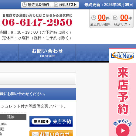
最終更新：2026年08月09日
00
00
件
件
最近見た物件
検討リスト
時間：9：30～19：00（ご予約時は除く）
定休日：水曜日（祝日・ご予約は除く）
軽にお問い合わせください。
ォシュレット付き等設備充実アパート。
建物
10年
階建
造