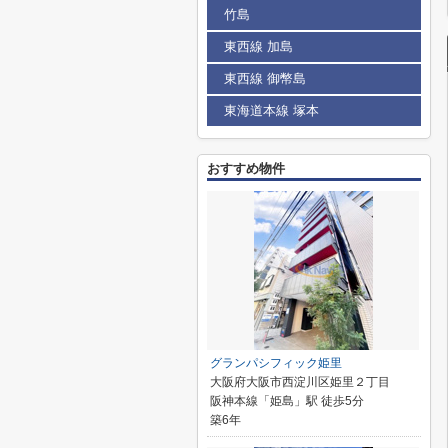
竹島
東西線 加島
東西線 御幣島
東海道本線 塚本
おすすめ物件
グランパシフィック姫里
大阪府大阪市西淀川区姫里２丁目
阪神本線「姫島」駅 徒歩5分
築6年