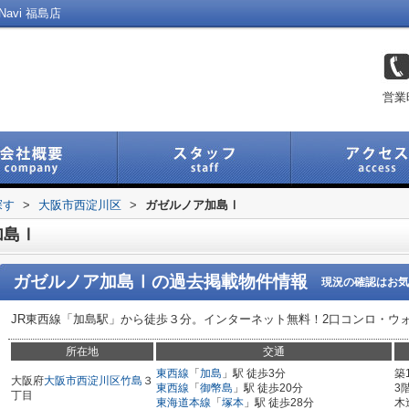
avi 福島店
営業
探す
>
大阪市西淀川区
>
ガゼルノア加島Ⅰ
加島Ⅰ
ガゼルノア加島Ⅰ
の過去掲載物件情報
現況の確認はお気
JR東西線「加島駅」から徒歩３分。インターネット無料！2口コンロ・ウ
所在地
交通
東西線
「
加島
」駅 徒歩3分
築
大阪府
大阪市西淀川区
竹島
３
東西線
「
御幣島
」駅 徒歩20分
3
丁目
東海道本線
「
塚本
」駅 徒歩28分
木