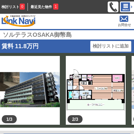
0
1
検討リスト
最近見た物件
お問合せ
ソルテラスOSAKA御幣島
賃料
11.8
万円
検討リストに追加
1/3
2/3