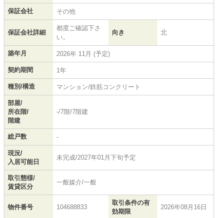
保証会社
その他
都度ご確認下さ
保証会社詳細
向き
北
い。
築年月
2026年 11月 (予定)
契約期間
1年
種別/構造
マンション/鉄筋コンクリート
部屋/
所在階/
-/7階/7階建
階建
総戸数
-
現況/
未完成/2027年01月下旬予定
入居可能日
取引態様/
一般媒介/一般
賃貸区分
取引条件の有
物件番号
104688833
2026年08月16日
効期限