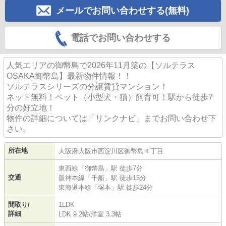
メールでお問い合わせする(無料)
電話でお問い合わせする
人気エリアの御幣島で2026年11月築の【ソルテラス
OSAKA御幣島】最新物件情報！！
ソルテラスシリーズの分譲賃貸マンション！
ネット無料！ペット（小型犬・猫）飼育可！駅から徒歩7
分の好立地！
物件の詳細については「リンクナビ」までお問い合わせ下
さい。
所在地
大阪府
大阪市西淀川区
御幣島
４丁目
東西線
「
御幣島
」駅 徒歩7分
交通
阪神本線
「
千船
」駅 徒歩15分
東海道本線
「
塚本
」駅 徒歩24分
間取り/
1LDK
詳細
LDK 9.2帖
/
洋室 3.3帖