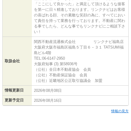
「ここにして良かった」と満足して頂けるような接客
を第一に日々精進しております。リンクナビはお客様
の喜ばれる顔、その素敵な笑顔の為に、すべてにおい
て責任を持って業務を行っております。不動産に関わ
る事でしたら、どんな事でもリンクナビにご相談下さ
い！
関西不動産流通株式会社 リンクナビ福島店
大阪府大阪市福島区福島５丁目６－３１ TATSUMI福
島ビル4階
TEL:06-6147-2950
取扱会社
大阪府知事 (3) 第58936号
（公社）全日本不動産協会 会員
（公社）不動産保証協会 会員
（公社）近畿地区公正取引協議会 加盟
情報更新日
2026年08月08日
更新予定日
2026年08月16日
情報の見方