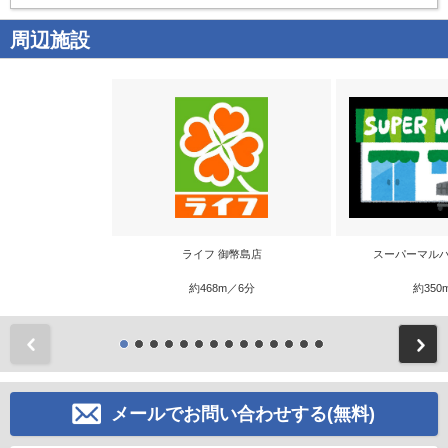
周辺施設
ライフ 御幣島店
スーパーマルハ
約468m／6分
約350
前
メールでお問い合わせする(無料)