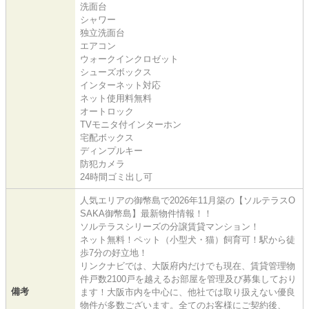
洗面台
シャワー
独立洗面台
エアコン
ウォークインクロゼット
シューズボックス
インターネット対応
ネット使用料無料
オートロック
TVモニタ付インターホン
宅配ボックス
ディンプルキー
防犯カメラ
24時間ゴミ出し可
人気エリアの御幣島で2026年11月築の【ソルテラスO
SAKA御幣島】最新物件情報！！
ソルテラスシリーズの分譲賃貸マンション！
ネット無料！ペット（小型犬・猫）飼育可！駅から徒
歩7分の好立地！
リンクナビでは、大阪府内だけでも現在、賃貸管理物
件戸数2100戸を越えるお部屋を管理及び募集しており
備考
ます！大阪市内を中心に、他社では取り扱えない優良
物件が多数ございます。全てのお客様にご契約後、