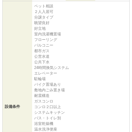
ペット相談
２人入居可
分譲タイプ
眺望良好
好立地
室内洗濯機置場
フローリング
バルコニー
都市ガス
公営水道
公共下水
24時間換気システム
エレベーター
駐輪場
バイク置場あり
敷地内ごみ置き場
耐震構造
ガスコンロ
設備条件
コンロ２口以上
システムキッチン
バス・トイレ別
浴室乾燥機
温水洗浄便座