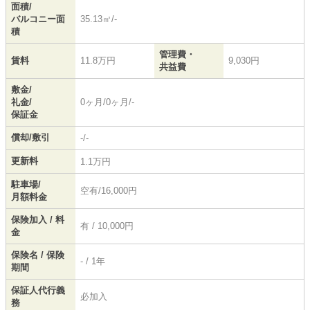
面積/
バルコニー面
35.13㎡/-
積
管理費・
賃料
11.8万円
9,030円
共益費
敷金/
礼金/
0ヶ月/0ヶ月/-
保証金
償却/敷引
-/-
更新料
1.1万円
駐車場/
空有/16,000円
月額料金
保険加入 / 料
有 / 10,000円
金
保険名 / 保険
- / 1年
期間
保証人代行義
必加入
務