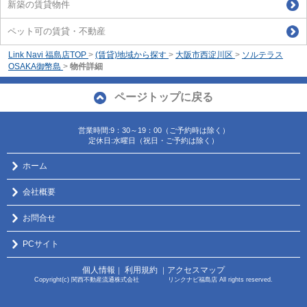
新築の賃貸物件
ペット可の賃貸・不動産
Link Navi 福島店TOP
>
(賃貸)地域から探す
>
大阪市西淀川区
>
ソルテラス
OSAKA御幣島
>
物件詳細
ページトップに戻る
営業時間:9：30～19：00（ご予約時は除く）
定休日:水曜日（祝日・ご予約は除く）
ホーム
会社概要
お問合せ
PCサイト
個人情報
利用規約
アクセスマップ
｜
｜
Copyright(c) 関西不動産流通株式会社 リンクナビ福島店 All rights reserved.