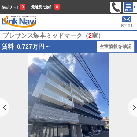
0
0
検討リスト
最近見た物件
お問合せ
プレサンス塚本ミッドマーク（
2
室）
賃料
6.727
万円～
空室情報を確認