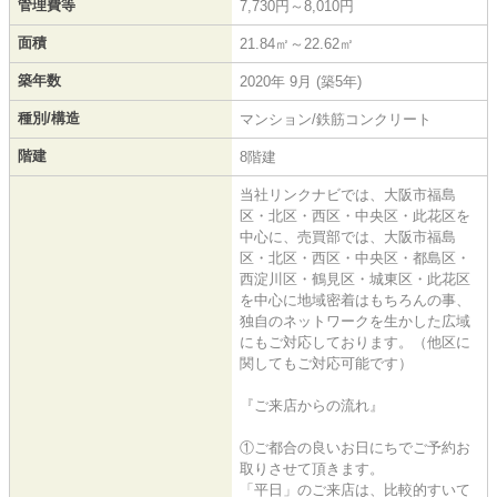
管理費等
7,730円～8,010円
面積
21.84㎡～22.62㎡
築年数
2020年 9月 (築5年)
種別/構造
マンション/鉄筋コンクリート
階建
8階建
当社リンクナビでは、大阪市福島
区・北区・西区・中央区・此花区を
中心に、売買部では、大阪市福島
区・北区・西区・中央区・都島区・
西淀川区・鶴見区・城東区・此花区
を中心に地域密着はもちろんの事、
独自のネットワークを生かした広域
にもご対応しております。（他区に
関してもご対応可能です）
『ご来店からの流れ』
①ご都合の良いお日にちでご予約お
取りさせて頂きます。
「平日」のご来店は、比較的すいて