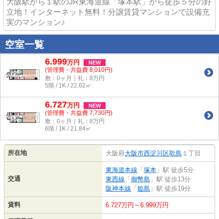
大阪駅から１駅のJR東海道線「塚本駅」から徒歩５分の好
立地！インターネット無料！分譲賃貸マンションで設備充
実のマンション♪
空室一覧
6.999
万
円
NEW
(管理費・共益費 8,010円)
敷：0ヶ月｜礼：8万円
5階 / 1K / 22.62㎡
6.727
万
円
NEW
(管理費・共益費 7,730円)
敷：0ヶ月｜礼：8万円
6階 / 1K / 21.84㎡
所在地
大阪府
大阪市西淀川区
歌島
１丁目
東海道本線
「
塚本
」駅 徒歩5分
交通
東西線
「
御幣島
」駅 徒歩13分
阪神本線
「
姫島
」駅 徒歩19分
賃料
6.727万円～6.999万円