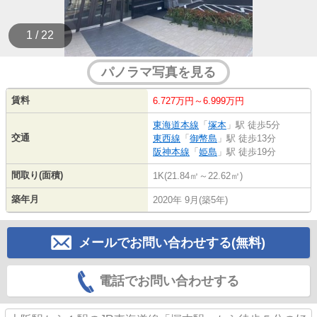
1 / 22
パノラマ写真を見る
賃料
6.727万円～6.999万円
東海道本線
「
塚本
」駅 徒歩5分
交通
東西線
「
御幣島
」駅 徒歩13分
阪神本線
「
姫島
」駅 徒歩19分
間取り(面積)
1K(21.84㎡～22.62㎡)
築年月
2020年 9月(築5年)
メールでお問い合わせする(無料)
電話でお問い合わせする