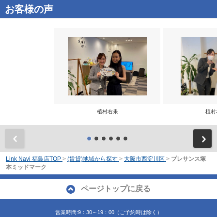
お客様の声
植村右果
植村
前
Link Navi 福島店TOP
>
(賃貸)地域から探す
>
大阪市西淀川区
>
プレサンス塚
本ミッドマーク
ページトップに戻る
営業時間:9：30～19：00（ご予約時は除く）