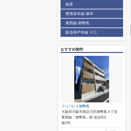
柏里
東海道本線 塚本
東西線 御幣島
阪急神戸本線 十三
おすすめ物件
フジパレス御幣島
大阪府大阪市西淀川区御幣島４丁目
東西線「御幣島」駅 徒歩8分
築2年