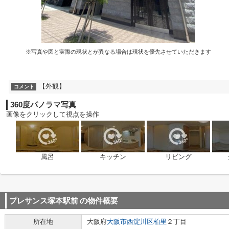
※写真や図と実際の現状とが異なる場合は現状を優先させていただきます
【外観】
コメント
360度パノラマ写真
画像をクリックして視点を操作
風呂
キッチン
リビング
プレサンス塚本駅前
の物件概要
所在地
大阪府
大阪市西淀川区
柏里
２丁目