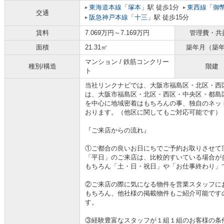
東海道本線
「
塚本
」駅 徒歩1分
東西線
「
御
交通
阪急神戸本線
「
十三
」駅 徒歩15分
賃料
7.069万円～7.169万円
管理費・共
面積
21.31㎡
築年月（築
マンション / 鉄筋コンクリー
種別/構造
階建
ト
当社リンクナビでは、大阪市福島区・北区・西
は、大阪市福島区・北区・西区・中央区・都島
を中心に地域密着はもちろんの事、独自のネッ
おります。（他区に関してもご対応可能です）
『ご来店からの流れ』
①ご都合の良いお日にちでご予約お取りさせて
「平日」のご来店は、比較的すいている場合が
もちろん「土・日・祝日」や「お仕事終わり」
②ご来店の際に気になる物件を営業スタッフに
もちろん、他社様の掲載物件もご紹介可能です
す。
③経験豊富なスタッフが１組１組のお客様の条