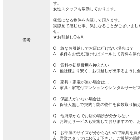
す。
女性スタッフも常勤しております。
④気になる物件を内覧して頂きます。
実際見て感じた事、気になることがございまし
せ。
★お引越しQ＆A
備考
Q 急なお引越しでお店に行けない場合は？
A 条件をお伝え頂ければメールにて資料を添
Q 賃料や初期費用を抑えたい
A 他社様より安く、お引越しが出来るように
Q 家具・家電が無い場合は…
A 家具・家電付マンションやレンタルサービ
Q 保証人がいない場合は…
A 保証人無しで契約可能の物件を多数取り揃
Q 他府県からでお店の場所が分からない…
A お迎えサービスも実施しておりますので、
Q お部屋のサイズが分からないので家具を買
A 営業スタッフにお伝え下さい。ご希望の箇