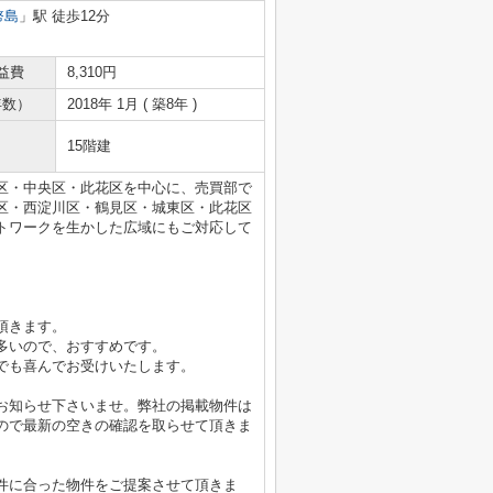
幣島
」駅 徒歩12分
益費
8,310円
年数）
2018年 1月 ( 築8年 )
15階建
区・中央区・此花区を中心に、売買部で
区・西淀川区・鶴見区・城東区・此花区
トワークを生かした広域にもご対応して
頂きます。
多いので、おすすめです。
でも喜んでお受けいたします。
お知らせ下さいませ。弊社の掲載物件は
ので最新の空きの確認を取らせて頂きま
件に合った物件をご提案させて頂きま