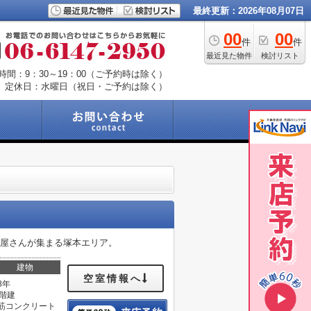
最終更新：2026年08月07日
00
00
件
件
最近見た物件
検討リスト
時間：9：30～19：00（ご予約時は除く）
定休日：水曜日（祝日・ご予約は除く）
飯屋さんが集まる塚本エリア。
建物
空室情報へ
8年
5階建
筋コンクリート