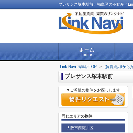
プレサンス塚本駅前／福島区の不動産／Link 
Link Navi 福島店TOP
>
(賃貸)地域から
プレサンス塚本駅前
▼ご希望の物件をお探しします
同じエリアの物件
大阪市西淀川区