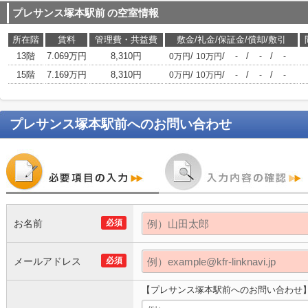
プレサンス塚本駅前
の空室情報
所在階
賃料
管理費・共益費
敷金/礼金/保証金/償却/敷引
13階
7.069万円
8,310円
/
/
/
/
0万円
10万円
-
-
-
15階
7.169万円
8,310円
/
/
/
/
0万円
10万円
-
-
-
プレサンス塚本駅前
へのお問い合わせ
お名前
必須
メールアドレス
必須
【プレサンス塚本駅前へのお問い合わせ