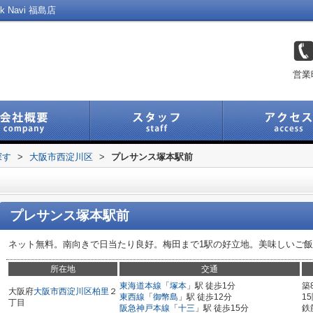
Navi 福島店
営業
探す
>
大阪市西淀川区
>
プレサンス塚本駅前
プレサンス塚本駅前
ネット無料。南向きで日当たり良好。梅田まで1駅の好立地。美味しいご
所在地
交通
東海道本線
「
塚本
」駅 徒歩1分
築
大阪府
大阪市西淀川区
柏里
２
東西線
「
御幣島
」駅 徒歩12分
1
丁目
阪急神戸本線
「
十三
」駅 徒歩15分
鉄